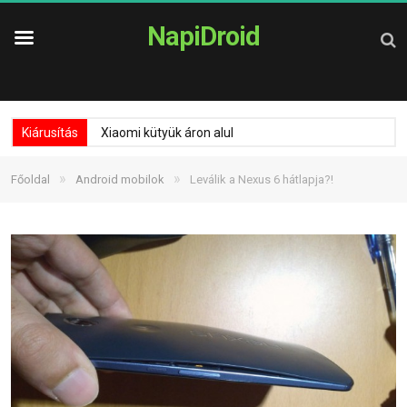
NapiDroid
Kiárusítás
Xiaomi kütyük áron alul
»
»
Főoldal
Android mobilok
Leválik a Nexus 6 hátlapja?!