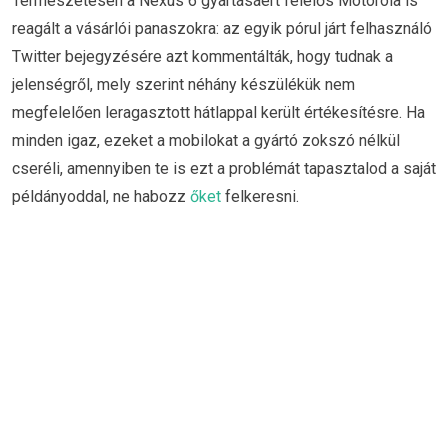
Természetesen a Nexus 6 gyártásáért felelős Motorola is
reagált a vásárlói panaszokra: az egyik pórul járt felhasználó
Twitter bejegyzésére azt kommentálták, hogy tudnak a
jelenségről, mely szerint néhány készülékük nem
megfelelően leragasztott hátlappal került értékesítésre. Ha
minden igaz, ezeket a mobilokat a gyártó zokszó nélkül
cseréli, amennyiben te is ezt a problémát tapasztalod a saját
példányoddal, ne habozz
őket
felkeresni.