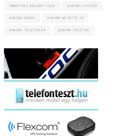
SAMSUNG GALAXY FOLD
XIAOMI CUCCOK
XIAOMI HÍREK
XIAOMI MI NOTE 10
XIAOMI TELEFONOK
XIAOMI TESZTEK