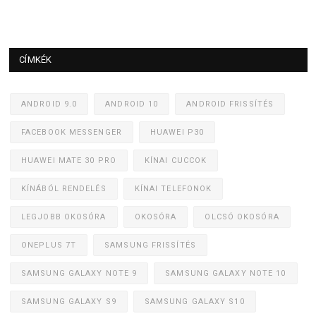
CÍMKÉK
ANDROID 9.0
ANDROID 10
ANDROID FRISSÍTÉS
FACEBOOK MESSENGER
HUAWEI P30
HUAWEI MATE 30 PRO
KÍNAI CUCCOK
KÍNÁBÓL RENDELÉS
KÍNAI TELEFONOK
LEGJOBB OKOSÓRA
OKOSÓRA
OLCSÓ OKOSÓRA
ONEPLUS 7T
SAMSUNG FRISSÍTÉS
SAMSUNG GALAXY NOTE 9
SAMSUNG GALAXY NOTE 10
SAMSUNG GALAXY S9
SAMSUNG GALAXY S10