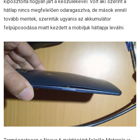
kiposztolta hogyan járt a készülékével. Volt aki szerint a
hátlap nincs megfelelően odaragasztva, de mások ennél
tovább mentek, szerintük ugyanis az akkumulátor
felpúposodása miatt kezdett a mobiljuk hátlapja leválni.