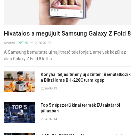
Hivatalos a megújult Samsung Galaxy Z Fold 8
Szerző:
PÉTER
2026-07-22
A Samsung bemutatta új hajlítható telefonjait, amelyek közül az
alap Galaxy Z Fold 8 lett a…
Konyhai teljesítmény új szinten: Bemutatkozik
a BlitzHome BH-228C turmixgép
2026-07-19
Top 5 népszerű kínai termék EU raktárról
júliusban
2026-07-14