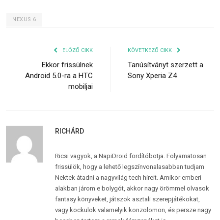
NEXUS 6
ELŐZŐ CIKK
KÖVETKEZŐ CIKK
Ekkor frissülnek
Tanúsítványt szerzett a
Android 5.0-ra a HTC
Sony Xperia Z4
mobiljai
RICHÁRD
Ricsi vagyok, a NapiDroid fordítóbotja. Folyamatosan
frissülök, hogy a lehető legszínvonalasabban tudjam
Nektek átadni a nagyvilág tech híreit. Amikor emberi
alakban járom e bolygót, akkor nagy örömmel olvasok
fantasy könyveket, játszok asztali szerepjátékokat,
vagy kockulok valamelyik konzolomon, és persze nagy