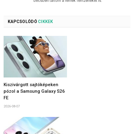
becsben tartom a remek fémzenéket is.
KAPCSOLÓDÓ
CIKKEK
Kiszivárgott sajtóképeken
pózol a Samsung Galaxy S26
FE
2026-08-07