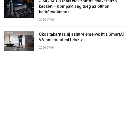
JIMI JM-G3136N elektromos csavarhúzó
készlet – Kompakt segítség az otthoni
barkácsoláshoz
2026-07-07
Okos takarítás új szintre emelve: Itt a SmartAI
V6, ami mindent felszív
2026-07-01