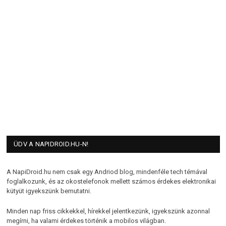
ÜDV A NAPIDROID.HU-N!
A NapiDroid.hu nem csak egy Andriod blog, mindenféle tech témával
foglalkozunk, és az okostelefonok mellett számos érdekes elektronikai
kütyüt igyekszünk bemutatni.
Minden nap friss cikkekkel, hírekkel jelentkezünk, igyekszünk azonnal
megírni, ha valami érdekes történik a mobilos világban.