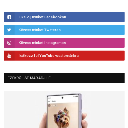
Like-olj minket Facebookon
Kövess minket Twitteren
Kövess minket Instagramon
Iratkozz fel YouTube-csatornánkra
EZEKRŐL SE MARADJ LE