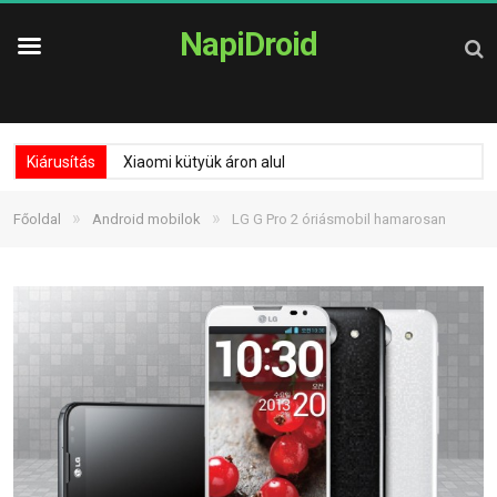
NapiDroid
Kiárusítás
Xiaomi kütyük áron alul
»
»
Főoldal
Android mobilok
LG G Pro 2 óriásmobil hamarosan