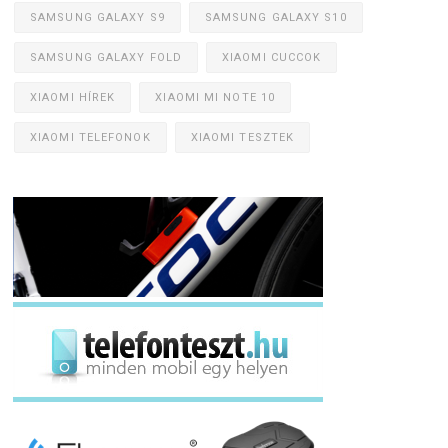
SAMSUNG GALAXY S9
SAMSUNG GALAXY S10
SAMSUNG GALAXY FOLD
XIAOMI CUCCOK
XIAOMI HÍREK
XIAOMI MI NOTE 10
XIAOMI TELEFONOK
XIAOMI TESZTEK