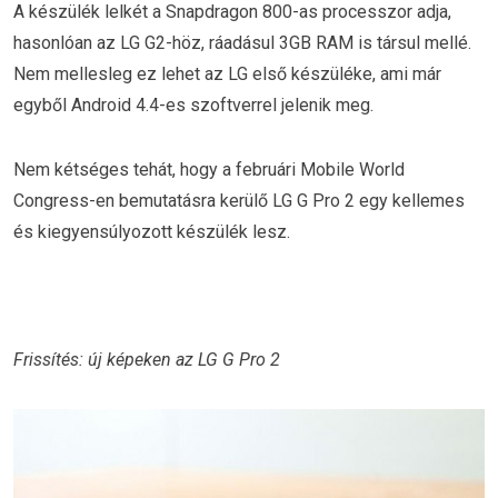
A készülék lelkét a Snapdragon 800-as processzor adja,
hasonlóan az LG G2-höz, ráadásul 3GB RAM is társul mellé.
Nem mellesleg ez lehet az LG első készüléke, ami már
egyből Android 4.4-es szoftverrel jelenik meg.
Nem kétséges tehát, hogy a februári Mobile World
Congress-en bemutatásra kerülő LG G Pro 2 egy kellemes
és kiegyensúlyozott készülék lesz.
Frissítés: új képeken az LG G Pro 2