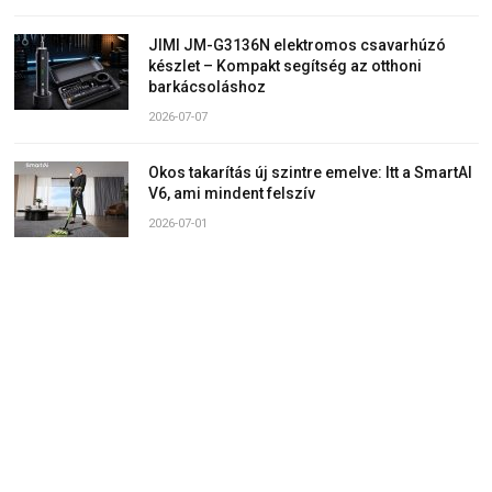
JIMI JM-G3136N elektromos csavarhúzó
készlet – Kompakt segítség az otthoni
barkácsoláshoz
2026-07-07
Okos takarítás új szintre emelve: Itt a SmartAI
V6, ami mindent felszív
2026-07-01