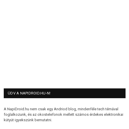
ÜDV A NAPIDROID.HU-N!
A NapiDroid.hu nem csak egy Andriod blog, mindenféle tech témával
foglalkozunk, és az okostelefonok mellett számos érdekes elektronikai
kütyüt igyekszünk bemutatni.