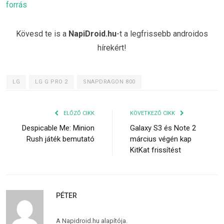
forrás
Kövesd te is a
NapiDroid.hu
-t a legfrissebb androidos
hírekért!
LG
LG G PRO 2
SNAPDRAGON 800
ELŐZŐ CIKK
KÖVETKEZŐ CIKK
Despicable Me: Minion
Galaxy S3 és Note 2
Rush játék bemutató
március végén kap
KitKat frissítést
PÉTER
A Napidroid.hu alapítója.