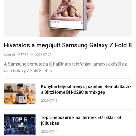
Hivatalos a megújult Samsung Galaxy Z Fold 8
Szerző:
PÉTER
2026-07-22
A Samsung bemutatta új hajlítható telefonjait, amelyek közül az
alap Galaxy Z Fold 8 lett a…
Konyhai teljesítmény új szinten: Bemutatkozik
a BlitzHome BH-228C turmixgép
2026-07-19
Top 5 népszerű kínai termék EU raktárról
júliusban
2026-07-14