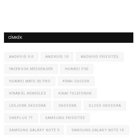
CÍMKÉK
ANDROID 9.0
ANDROID 10
ANDROID FRISSÍTÉS
FACEBOOK MESSENGER
HUAWEI P30
HUAWEI MATE 30 PRO
KÍNAI CUCCOK
KÍNÁBÓL RENDELÉS
KÍNAI TELEFONOK
LEGJOBB OKOSÓRA
OKOSÓRA
OLCSÓ OKOSÓRA
ONEPLUS 7T
SAMSUNG FRISSÍTÉS
SAMSUNG GALAXY NOTE 9
SAMSUNG GALAXY NOTE 10