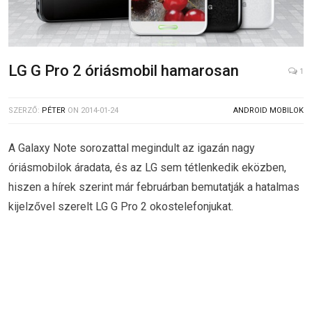
LG G Pro 2 óriásmobil hamarosan
1
SZERZŐ:
PÉTER
ON
2014-01-24
ANDROID MOBILOK
A Galaxy Note sorozattal megindult az igazán nagy
óriásmobilok áradata, és az LG sem tétlenkedik eközben,
hiszen a hírek szerint már februárban bemutatják a hatalmas
kijelzővel szerelt LG G Pro 2 okostelefonjukat.