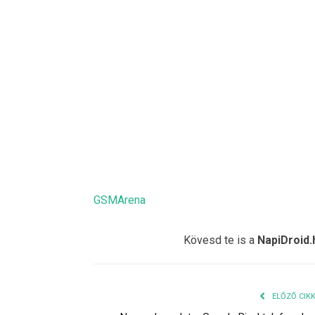
GSMArena
Kövesd te is a
NapiDroid.
ELŐZŐ CIK