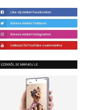
Like-olj minket Facebookon
Kövess minket Twitteren
Kövess minket Instagramon
Iratkozz fel YouTube-csatornánkra
EZEKRŐL SE MARADJ LE