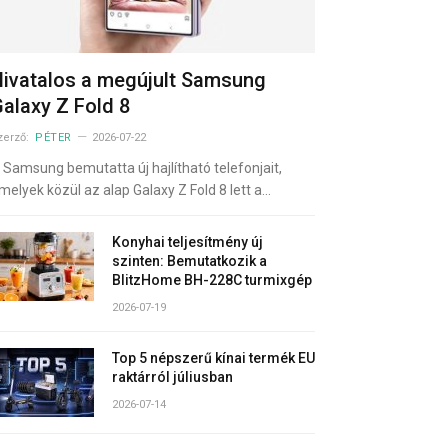
ivatalos a megújult Samsung
alaxy Z Fold 8
zerző:
PÉTER
2026-07-22
 Samsung bemutatta új hajlítható telefonjait,
melyek közül az alap Galaxy Z Fold 8 lett a…
Konyhai teljesítmény új
szinten: Bemutatkozik a
BlitzHome BH-228C turmixgép
2026-07-19
Top 5 népszerű kínai termék EU
raktárról júliusban
2026-07-14