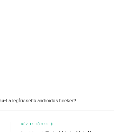
hu
-t a legfrissebb androidos hírekért!
K
KÖVETKEZŐ CIKK