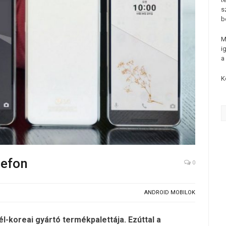
s
b
M
i
a
K
lefon
0
ANDROID MOBILOK
l-koreai gyártó termékpalettája. Ezúttal a