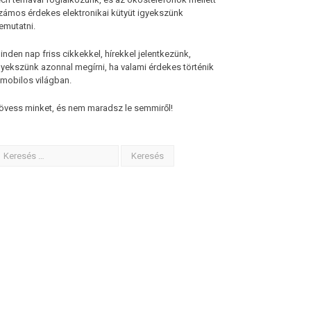
zámos érdekes elektronikai kütyüt igyekszünk
emutatni.
inden nap friss cikkekkel, hírekkel jelentkezünk,
gyekszünk azonnal megírni, ha valami érdekes történik
 mobilos világban.
övess minket, és nem maradsz le semmiről!