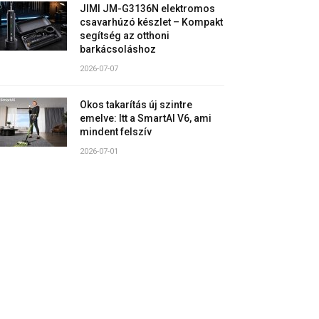
JIMI JM-G3136N elektromos
csavarhúzó készlet – Kompakt
segítség az otthoni
barkácsoláshoz
2026-07-07
Okos takarítás új szintre
emelve: Itt a SmartAI V6, ami
mindent felszív
2026-07-01