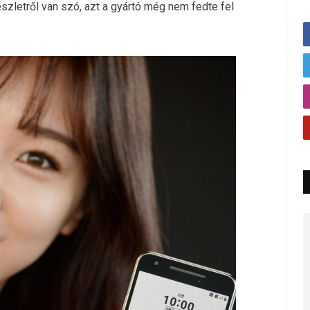
szletről van szó, azt a gyártó még nem fedte fel