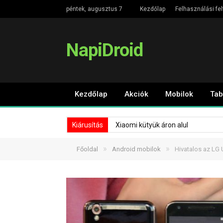
péntek, augusztus 7
Kezdőlap
Felhasználási fel
NapiDroid
Kezdőlap
Akciók
Mobilok
Tab
Kiárusítás
Xiaomi kütyük áron alul
»
»
Főoldal
Android mobilok
Hivatalos az LG