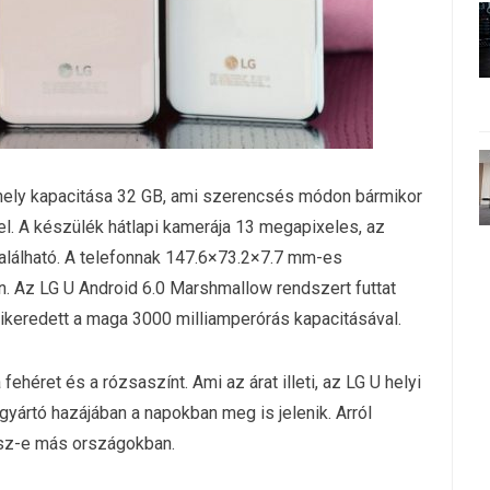
hely kapacitása 32 GB, ami szerencsés módon bármikor
l. A készülék hátlapi kamerája 13 megapixeles, az
alálható. A telefonnak 147.6×73.2×7.7 mm-es
. Az LG U Android 6.0 Marshmallow rendszert futtat
sikeredett a maga 3000 milliamperórás kapacitásával.
fehéret és a rózsaszínt. Ami az árat illeti, az LG U helyi
 gyártó hazájában a napokban meg is jelenik. Arról
esz-e más országokban.