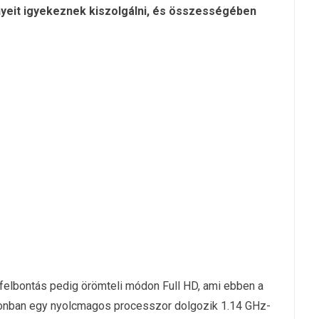
yeit igyekez
nek kiszolgálni, és összességében
.
a felbontás pedig örömteli módon Full HD, ami ebben a
efonban egy nyolcmagos processzor dolgozik 1.14 GHz-