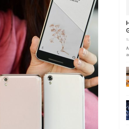
H
G
S
A
a