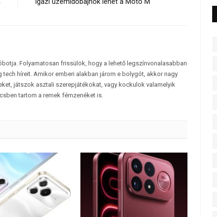
a
Igazi üzemidőbajnok lehet a Moto M
tóbotja. Folyamatosan frissülök, hogy a lehető legszínvonalasabban
 tech híreit. Amikor emberi alakban járom e bolygót, akkor nagy
et, játszok asztali szerepjátékokat, vagy kockulok valamelyik
csben tartom a remek fémzenéket is.