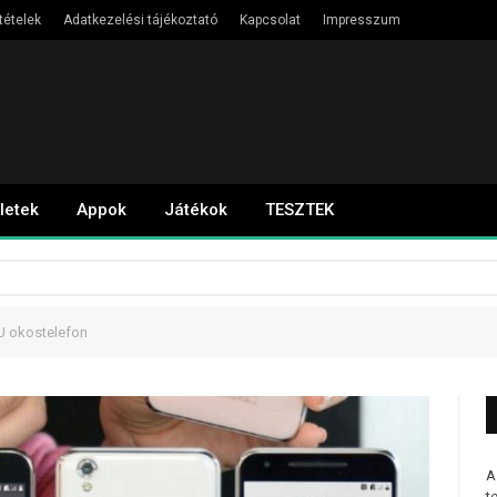
tételek
Adatkezelési tájékoztató
Kapcsolat
Impresszum
letek
Appok
Játékok
TESZTEK
 U okostelefon
A
t