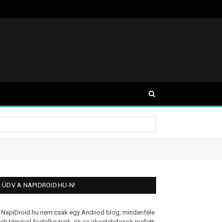
ÜDV A NAPIDROID.HU-N!
 NapiDroid.hu nem csak egy Andriod blog, mindenféle
ech témával foglalkozunk, és az okostelefonok mellett