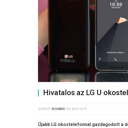
Hivatalos az LG U okoste
SZERZŐ:
RICHÁRD
ON
2016-10-31
Újabb LG okostelefonnal gazdagodott a dé