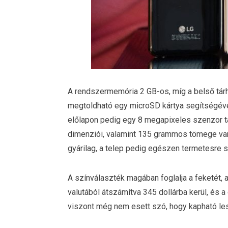
A rendszermemória 2 GB-os, míg a belső tár
megtoldható egy microSD kártya segítségéve
előlapon pedig egy 8 megapixeles szenzor t
dimenziói, valamint 135 grammos tömege van
gyárilag, a telep pedig egészen termetesre 
A színválaszték magában foglalja a feketét, a 
valutából átszámítva 345 dollárba kerül, és a
viszont még nem esett szó, hogy kapható l