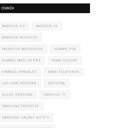
CÍMKÉK
ANDROID 9.0
ANDROID 10
ANDROID FRISSÍTÉS
FACEBOOK MESSENGER
HUAWEI P30
HUAWEI MATE 30 PRO
KÍNAI CUCCOK
KÍNÁBÓL RENDELÉS
KÍNAI TELEFONOK
LEGJOBB OKOSÓRA
OKOSÓRA
OLCSÓ OKOSÓRA
ONEPLUS 7T
SAMSUNG FRISSÍTÉS
SAMSUNG GALAXY NOTE 9