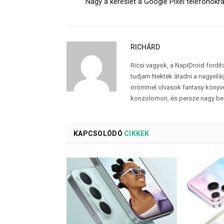
Nagy a kereslet a Google Pixel telefonokr
RICHÁRD
Ricsi vagyok, a NapiDroid fordí
tudjam Nektek átadni a nagyvilág
örömmel olvasok fantasy könyvek
konzolomon, és persze nagy be
KAPCSOLÓDÓ
CIKKEK