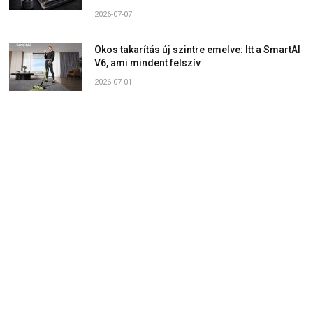
2026-07-07
Okos takarítás új szintre emelve: Itt a SmartAI
V6, ami mindent felszív
2026-07-01