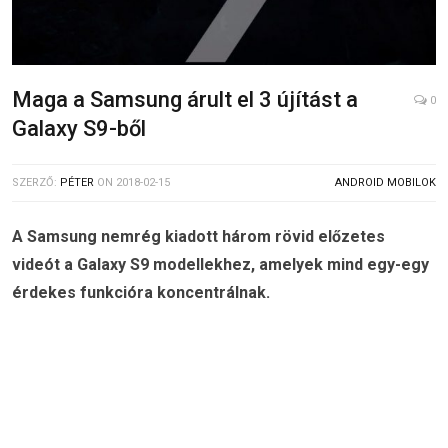
Maga a Samsung árult el 3 újítást a
0
Galaxy S9-ből
SZERZŐ:
PÉTER
ON
2018-02-15
ANDROID MOBILOK
A Samsung nemrég kiadott három rövid előzetes
videót a Galaxy S9 modellekhez, amelyek mind egy-egy
érdekes funkcióra koncentrálnak.