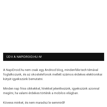
ÜDV A NAPIDROID.HU-N!
A NapiDroid.hu nem csak egy Andriod blog, mindenféle tech témával
foglalkozunk, és az okostelefonok mellett számos érdekes elektronikai
kütyüt igyekszünk bemutatni.
Minden nap friss cikkekkel, hírekkel jelentkezünk, igyekszünk azonnal
megírni, ha valami érdekes történik a mobilos világban.
Kövess minket, és nem maradsz le semmiről!