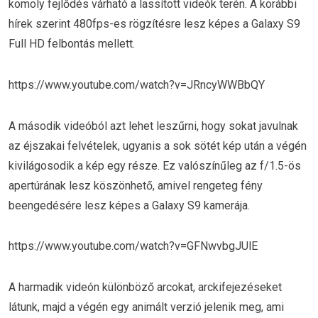
komoly fejlődés várható a lassított videók terén. A korábbi
hírek szerint 480fps-es rögzítésre lesz képes a Galaxy S9
Full HD felbontás mellett.
https://www.youtube.com/watch?v=JRncyWWBbQY
A második videóból azt lehet leszűrni, hogy sokat javulnak
az éjszakai felvételek, ugyanis a sok sötét kép után a végén
kivilágosodik a kép egy része. Ez valószínűleg az f/1.5-ös
apertúrának lesz köszönhető, amivel rengeteg fény
beengedésére lesz képes a Galaxy S9 kamerája.
https://www.youtube.com/watch?v=GFNwvbgJUlE
A harmadik videón különböző arcokat, arckifejezéseket
látunk, majd a végén egy animált verzió jelenik meg, ami