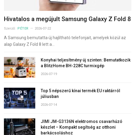
Hivatalos a megújult Samsung Galaxy Z Fold 8
Szerző:
PÉTER
2026-07-22
A Samsung bemutatta új hajlítható telefonjait, amelyek közül az
alap Galaxy Z Fold 8 lett a…
Konyhai teljesítmény új szinten: Bemutatkozik
a BlitzHome BH-228C turmixgép
2026-07-19
Top 5 népszerű kínai termék EU raktárról
júliusban
2026-07-14
JIMI JM-G3136N elektromos csavarhúzó
készlet – Kompakt segítség az otthoni
barkácsoláshoz