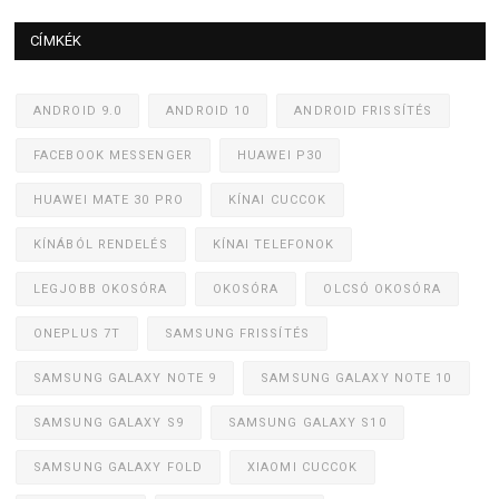
CÍMKÉK
ANDROID 9.0
ANDROID 10
ANDROID FRISSÍTÉS
FACEBOOK MESSENGER
HUAWEI P30
HUAWEI MATE 30 PRO
KÍNAI CUCCOK
KÍNÁBÓL RENDELÉS
KÍNAI TELEFONOK
LEGJOBB OKOSÓRA
OKOSÓRA
OLCSÓ OKOSÓRA
ONEPLUS 7T
SAMSUNG FRISSÍTÉS
SAMSUNG GALAXY NOTE 9
SAMSUNG GALAXY NOTE 10
SAMSUNG GALAXY S9
SAMSUNG GALAXY S10
SAMSUNG GALAXY FOLD
XIAOMI CUCCOK