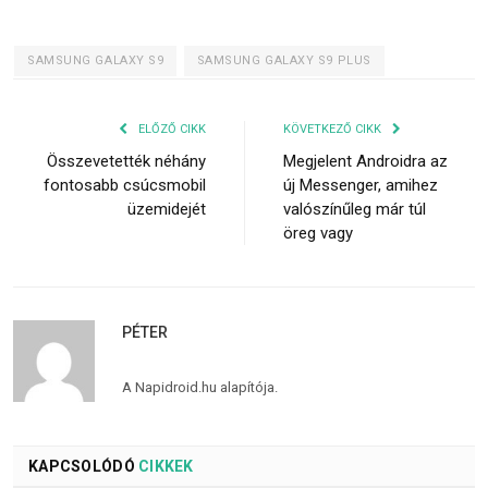
SAMSUNG GALAXY S9
SAMSUNG GALAXY S9 PLUS
ELŐZŐ CIKK
KÖVETKEZŐ CIKK
Összevetették néhány
Megjelent Androidra az
fontosabb csúcsmobil
új Messenger, amihez
üzemidejét
valószínűleg már túl
öreg vagy
PÉTER
A Napidroid.hu alapítója.
KAPCSOLÓDÓ
CIKKEK