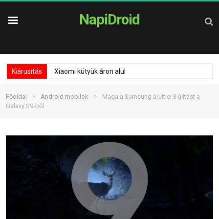
NapiDroid
Kiárusítás
Xiaomi kütyük áron alul
»
»
Főoldal
Android mobilok
Maga a Samsung árult el 3 újítást a
Galaxy S9-ből