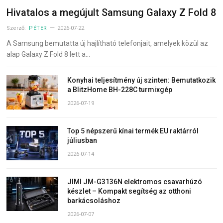
Hivatalos a megújult Samsung Galaxy Z Fold 8
Szerző:
PÉTER
2026-07-22
A Samsung bemutatta új hajlítható telefonjait, amelyek közül az
alap Galaxy Z Fold 8 lett a…
Konyhai teljesítmény új szinten: Bemutatkozik
a BlitzHome BH-228C turmixgép
2026-07-19
Top 5 népszerű kínai termék EU raktárról
júliusban
2026-07-14
JIMI JM-G3136N elektromos csavarhúzó
készlet – Kompakt segítség az otthoni
barkácsoláshoz
2026-07-07