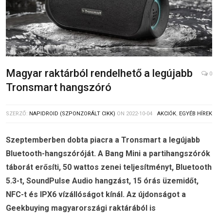
Magyar raktárból rendelhető a legújabb
0
Tronsmart hangszóró
SZERZŐ:
NAPIDROID (SZPONZORÁLT CIKK)
ON
2022-10-04
AKCIÓK
,
EGYÉB HÍREK
Szeptemberben dobta piacra a Tronsmart a legújabb
Bluetooth-hangszóróját. A Bang Mini a partihangszórók
táborát erősíti, 50 wattos zenei teljesítményt, Bluetooth
5.3-t, SoundPulse Audio hangzást, 15 órás üzemidőt,
NFC-t és IPX6 vízállóságot kínál. Az újdonságot a
Geekbuying magyarországi raktárából is