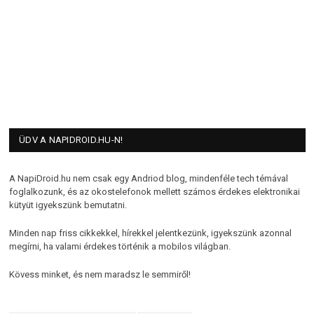
ÜDV A NAPIDROID.HU-N!
A NapiDroid.hu nem csak egy Andriod blog, mindenféle tech témával
foglalkozunk, és az okostelefonok mellett számos érdekes elektronikai
kütyüt igyekszünk bemutatni.
Minden nap friss cikkekkel, hírekkel jelentkezünk, igyekszünk azonnal
megírni, ha valami érdekes történik a mobilos világban.
Kövess minket, és nem maradsz le semmiről!