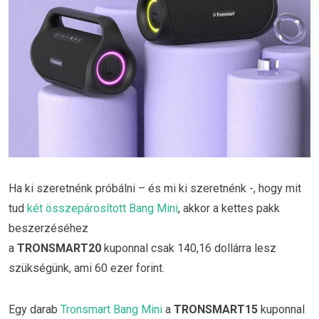
Ha ki szeretnénk próbálni – és mi ki szeretnénk -, hogy mit
tud
két összepárosított Bang Mini
, akkor a kettes pakk
beszerzéséhez
a
TRONSMART20
kuponnal
csak
140,16 dollárra lesz
szükségünk, ami 60 ezer forint.
Egy darab
Tronsmart Bang Mini
a
TRONSMART15
kuponnal