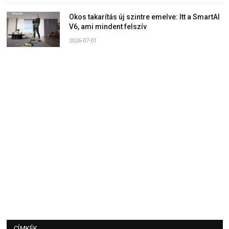
Okos takarítás új szintre emelve: Itt a SmartAI
V6, ami mindent felszív
2026-07-01
CÍMKÉK