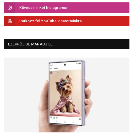
Kövess minket Instagramon
Iratkozz fel YouTube-csatornánkra
EZEKRŐL SE MARADJ LE