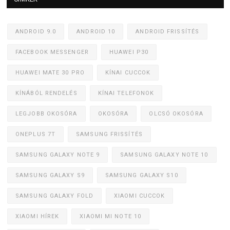
ANDROID 9.0
ANDROID 10
ANDROID FRISSÍTÉS
FACEBOOK MESSENGER
HUAWEI P30
HUAWEI MATE 30 PRO
KÍNAI CUCCOK
KÍNÁBÓL RENDELÉS
KÍNAI TELEFONOK
LEGJOBB OKOSÓRA
OKOSÓRA
OLCSÓ OKOSÓRA
ONEPLUS 7T
SAMSUNG FRISSÍTÉS
SAMSUNG GALAXY NOTE 9
SAMSUNG GALAXY NOTE 10
SAMSUNG GALAXY S9
SAMSUNG GALAXY S10
SAMSUNG GALAXY FOLD
XIAOMI CUCCOK
XIAOMI HÍREK
XIAOMI MI NOTE 10