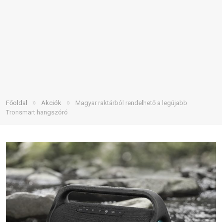
»
»
Főoldal
Akciók
Magyar raktárból rendelhető a legújabb
Tronsmart hangszóró