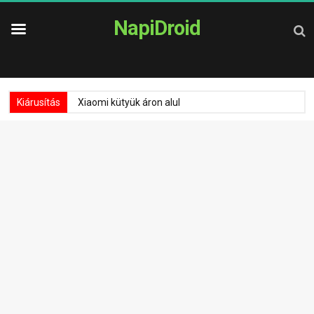
NapiDroid
Kiárusítás
Xiaomi kütyük áron alul