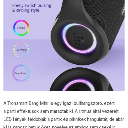
A Tronsmart Bang Mini is egy igazi bulihangszóró, ezért
a parti effektusok sem maradtak ki. A ritmus által vezérelt
LED fények feldobják a partik és piknikek hangulatát, de akár
ki is kapcsolhatjuk őket, növelve az amúgy sem csekély