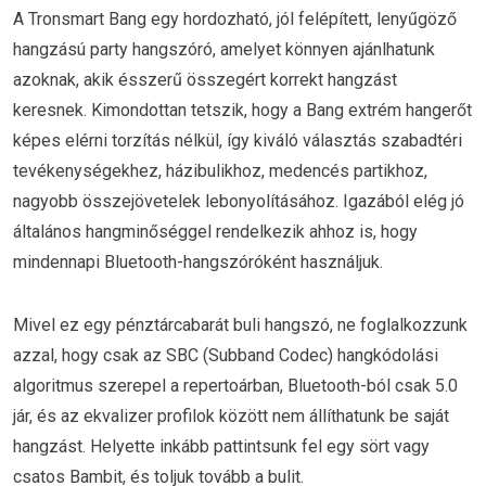
A Tronsmart Bang egy hordozható, jól felépített, lenyűgöző
hangzású party hangszóró, amelyet könnyen ajánlhatunk
azoknak, akik ésszerű összegért korrekt hangzást
keresnek. Kimondottan tetszik, hogy a Bang extrém hangerőt
képes elérni torzítás nélkül, így kiváló választás szabadtéri
tevékenységekhez, házibulikhoz, medencés partikhoz,
nagyobb összejövetelek lebonyolításához. Igazából elég jó
általános hangminőséggel rendelkezik ahhoz is, hogy
mindennapi Bluetooth-hangszóróként használjuk.
Mivel ez egy pénztárcabarát buli hangszó, ne foglalkozzunk
azzal, hogy csak az SBC (Subband Codec) hangkódolási
algoritmus szerepel a repertoárban, Bluetooth-ból csak 5.0
jár, és az ekvalizer profilok között nem állíthatunk be saját
hangzást. Helyette inkább pattintsunk fel egy sört vagy
csatos Bambit, és toljuk tovább a bulit.