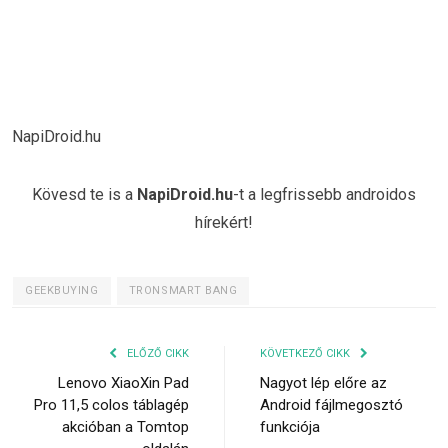
NapiDroid.hu
Kövesd te is a
NapiDroid.hu
-t a legfrissebb androidos
hírekért!
GEEKBUYING
TRONSMART BANG
ELŐZŐ CIKK
KÖVETKEZŐ CIKK
Lenovo XiaoXin Pad
Nagyot lép előre az
Pro 11,5 colos táblagép
Android fájlmegosztó
akcióban a Tomtop
funkciója