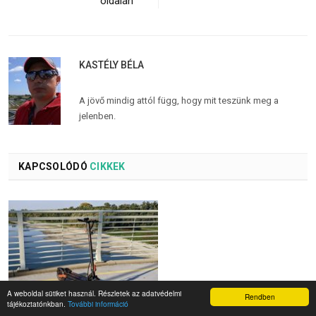
oldalán
KASTÉLY BÉLA
A jövő mindig attól függ, hogy mit teszünk meg a
jelenben.
KAPCSOLÓDÓ
CIKKEK
A weboldal sütiket használ. Részletek az adatvédelmi
Rendben
tájékoztatónkban.
További információ
Fynzo S11 elektromos roller