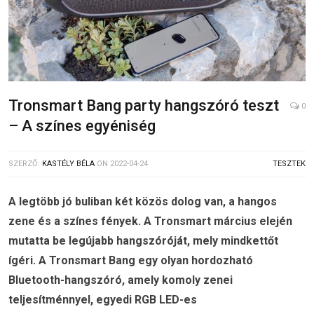
Tronsmart Bang party hangszóró teszt
0
– A színes egyéniség
SZERZŐ:
KASTÉLY BÉLA
ON
2022-04-24
TESZTEK
A legtöbb jó buliban két közös dolog van, a hangos
zene és a színes fények.
A
Tronsmart március elején
mutatta be legújabb hangszóróját, mely mindkettőt
ígéri. A Tronsmart Bang egy olyan hordozható
Bluetooth-hangszóró, amely komoly zenei
teljesítménnyel, egyedi RGB LED-es