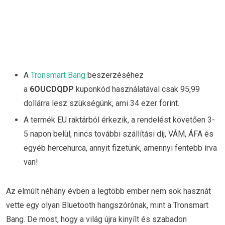
A
Tronsmart Bang
beszerzéséhez
a
6OUCDQDP
kuponkód
használatával csak 95,99
dollárra lesz szükségünk, ami 34 ezer forint.
A termék EU raktárból érkezik, a rendelést követően 3-
5 napon belül, nincs további szállítási díj, VÁM, ÁFA és
egyéb hercehurca, annyit fizetünk, amennyi fentebb írva
van!
Az elmúlt néhány évben a legtöbb ember nem sok hasznát
vette egy olyan Bluetooth hangszórónak, mint a Tronsmart
Bang. De most, hogy a világ újra kinyílt és szabadon