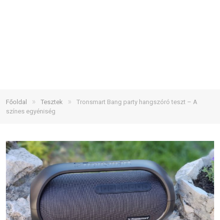
»
»
Főoldal
Tesztek
Tronsmart Bang party hangszóró teszt – A
színes egyéniség