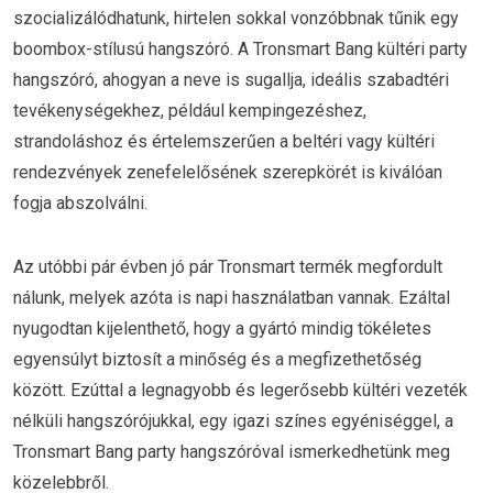
szocializálódhatunk, hirtelen sokkal vonzóbbnak tűnik egy
boombox-stílusú hangszóró. A Tronsmart Bang kültéri party
hangszóró, ahogyan a neve is sugallja, ideális szabadtéri
tevékenységekhez, például kempingezéshez,
strandoláshoz és értelemszerűen a beltéri vagy kültéri
rendezvények zenefelelősének szerepkörét is kiválóan
fogja abszolválni.
Az utóbbi pár évben jó pár Tronsmart termék megfordult
nálunk, melyek azóta is napi használatban vannak. Ezáltal
nyugodtan kijelenthető, hogy a gyártó mindig tökéletes
egyensúlyt biztosít a minőség és a megfizethetőség
között. Ezúttal a legnagyobb és legerősebb kültéri vezeték
nélküli hangszórójukkal, egy igazi színes egyéniséggel, a
Tronsmart Bang party hangszóróval ismerkedhetünk meg
közelebbről.