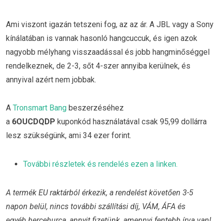
Ami viszont igazán tetszeni fog, az az ár. A JBL vagy a Sony
kínálatában is vannak hasonló hangcuccuk, és igen azok
nagyobb mélyhang visszaadással és jobb hangminőséggel
rendelkeznek, de 2-3, sőt 4-szer annyiba kerülnek, és
annyival azért nem jobbak.
A
Tronsmart Bang
beszerzéséhez
a
6OUCDQDP
kuponkód
használatával csak 95,99 dollárra
lesz szükségünk, ami 34 ezer forint.
További részletek és rendelés ezen a linken.
A termék EU raktárból érkezik, a rendelést követően 3-5
napon belül, nincs további szállítási díj, VÁM, ÁFA és
egyéb hercehurca, annyit fizetünk, amennyi fentebb írva van!