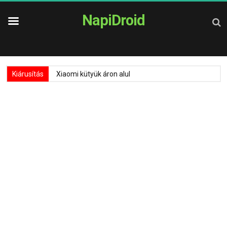
NapiDroid
Kiárusítás
Xiaomi kütyük áron alul