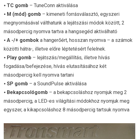
⦁
TC gomb
– TuneConn aktiválása
⦁
M (mód) gomb
– kimeneti forrásválasztó, egyszeri
megnyomásával válthatunk a lejátszási módok között, 2
másodpercig nyomva tartva a hangsegéd aktiválható
⦁
A
-/+ gombok
a hangerőért, hosszan nyomva – a számok
közötti hátra-, illetve előre léptetésért felelnek.
⦁
Play gomb
– lejátszás/megállítás, illetve hívás
fogadása/befejezése, hívás elutasításához két
másodpercig kell nyomva tartani
⦁
SP gomb
– a SoundPulse aktiválása
⦁
Bekapcsológomb
– a bekapcsoláshoz nyomjuk meg 2
másodpercig, a LED-es világítási módokhoz nyomjuk meg
egyszer, a kikapcsoláshoz 8 másodpercig tartsuk nyomva