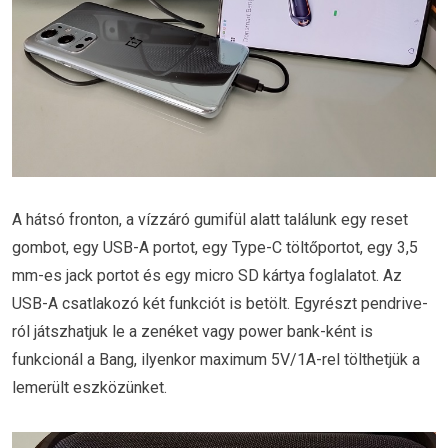
A hátsó fronton, a vízzáró gumifül alatt találunk egy reset
gombot, egy USB-A portot, egy Type-C töltőportot, egy 3,5
mm-es jack portot és egy micro SD kártya foglalatot. Az
USB-A csatlakozó két funkciót is betölt. Egyrészt pendrive-
ról játszhatjuk le a zenéket vagy power bank-ként is
funkcionál a Bang, ilyenkor maximum 5V/1A-rel tölthetjük a
lemerült eszközünket.