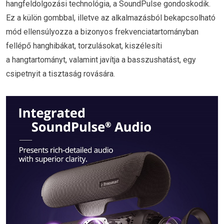
hangfeldolgozási technológia, a SoundPulse gondoskodik.
Ez a külön gombbal, illetve az alkalmazásból bekapcsolható
mód ellensúlyozza a bizonyos frekvenciatartományban
fellépő hanghibákat, torzulásokat, kiszélesíti
a hangtartományt, valamint javítja a basszushatást, egy
csipetnyit a tisztaság rovására.