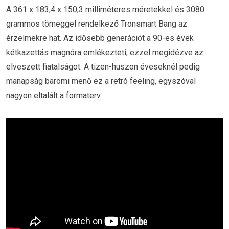
A 361 x 183,4 x 150,3 milliméteres méretekkel és 3080
grammos tömeggel rendelkező Tronsmart Bang az
érzelmekre hat. Az idősebb generációt a 90-es évek
kétkazettás magnóra emlékezteti, ezzel megidézve az
elveszett fiatalságot. A tizen-huszon éveseknél pedig
manapság baromi menő ez a retró feeling, egyszóval
nagyon eltalált a formaterv.