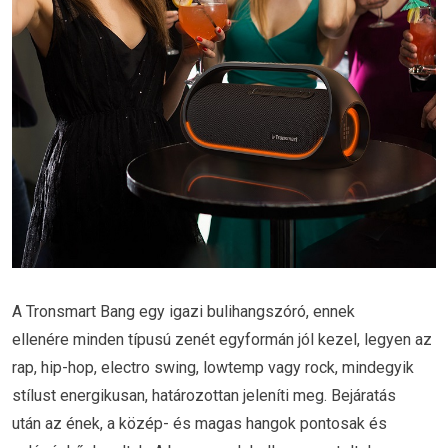
A Tronsmart Bang egy igazi bulihangszóró, ennek
ellenére minden típusú zenét egyformán jól kezel, legyen az
rap, hip-hop, electro swing, lowtemp vagy rock, mindegyik
stílust energikusan, határozottan jeleníti meg. Bejáratás
után az ének, a közép- és magas hangok pontosak és