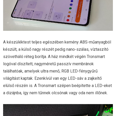
A készüléktest teljes egészében kemény ABS-műanyagból
készült, a külső nagy részét pedig nano-szálas, víztaszító
szövetháló réteg borítja. A ház mindkét végén Tronsmart
logóval díszített, nagyméretű passzív membránok
találhatóak, amelyek ultra menő, RGB LED-fénygyűrű
világítást kaptak. Ezenkívül van egy LED-sáv a zajkeltő
elülső részén is. A Tronsmart szépen beépítette a LED-eket
a dizájnba, így nem tűnnek olcsónak vagy oda nem illőnek.