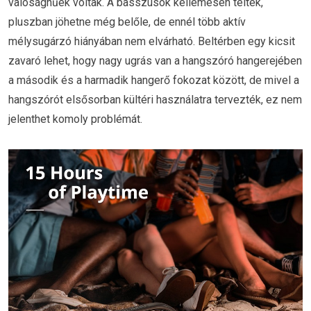
valósághűek voltak. A basszusok kellemesen teltek,
pluszban jöhetne még belőle, de ennél több aktív
mélysugárzó hiányában nem elvárható. Beltérben egy kicsit
zavaró lehet, hogy nagy ugrás van a hangszóró hangerejében
a második és a harmadik hangerő fokozat között, de mivel a
hangszórót elsősorban kültéri használatra tervezték, ez nem
jelenthet komoly problémát.