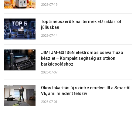
2026-07-19
Top 5 népszerű kínai termék EU raktárról
júliusban
2026-07-14
JIMI JM-G3136N elektromos csavarhúzó
készlet – Kompakt segítség az otthoni
barkácsoláshoz
2026-07-07
Okos takarítás új szintre emelve: Itt a SmartAI
V6, ami mindent felszív
2026-07-01