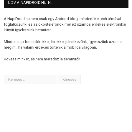
ÜDV A NAPIDROID.HU-N!
A NapiDroid.hu nem csak egy Andriod blog, mindenféle tech témával
foglalkozunk, és az okostelefonok mellett számos érdekes elektronikai
kütyüt igyekszünk bemutatni.
Minden nap friss cikkekkel, hírekkel jelentkezünk, igyekszünk azonnal
megírni, ha valami érdekes történik a mobilos világban.
Kövess minket, és nem maradsz le semmiről!