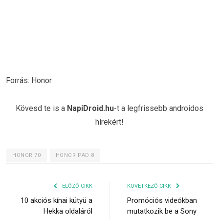
Forrás: Honor
Kövesd te is a
NapiDroid.hu
-t a legfrissebb androidos
hírekért!
HONOR 70
HONOR PAD 8
ELŐZŐ CIKK
KÖVETKEZŐ CIKK
10 akciós kínai kütyü a
Promóciós videókban
Hekka oldaláról
mutatkozik be a Sony