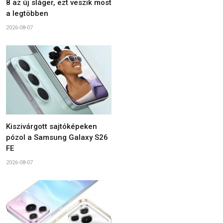
8 az új sláger, ezt veszik most
a legtöbben
2026-08-07
Kiszivárgott sajtóképeken
pózol a Samsung Galaxy S26
FE
2026-08-07