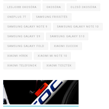
LEGJOBB OKOSÓRA
OKOSÓRA
OLCSÓ OKOSÓRA
ONEPLUS 7T
SAMSUNG FRISSÍTÉS
SAMSUNG GALAXY NOTE 9
SAMSUNG GALAXY NOTE 10
SAMSUNG GALAXY S9
SAMSUNG GALAXY S10
SAMSUNG GALAXY FOLD
XIAOMI CUCCOK
XIAOMI HÍREK
XIAOMI MI NOTE 10
XIAOMI TELEFONOK
XIAOMI TESZTEK