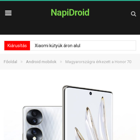
NapiDroid
Kiárusítás
Xiaomi kütyük áron alul
»
»
Főoldal
Android mobilok
Magyarországra érkezett a Honor 70