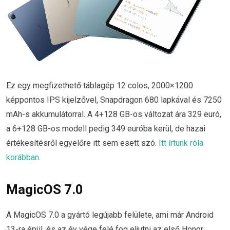
Ez egy megfizethető táblagép 12 colos, 2000×1200
képpontos IPS kijelzővel, Snapdragon 680 lapkával és 7250
mAh-s akkumulátorral. A 4+128 GB-os változat ára 329 euró,
a 6+128 GB-os modell pedig 349 euróba kerül, de hazai
értékesítésről egyelőre itt sem esett szó.
Itt írtunk róla
korábban.
MagicOS 7.0
A MagicOS 7.0 a gyártó legújabb felülete, ami már Android
13-ra épül, és az év vége felé fog eljutni az első Honor