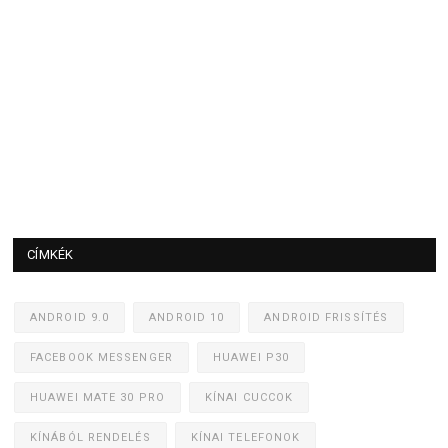
CÍMKÉK
ANDROID 9.0
ANDROID 10
ANDROID FRISSÍTÉS
FACEBOOK MESSENGER
HUAWEI P30
HUAWEI MATE 30 PRO
KÍNAI CUCCOK
KÍNÁBÓL RENDELÉS
KÍNAI TELEFONOK