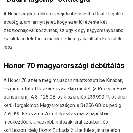
A Honor egyik érdekes új bejelentése volt a Dual Flagship
stratégia, ami annyit jelet, hogy ezentúl évente két
zászlóshajóval készülnek, az egyik egy hagyományosabb
kialakítású telefon, a másik pedig egy hajlítható készülék
lesz.
Honor 70 magyarországi debütálás
A Honor 70 széria még májusban mutatkozott be Kínában,
és most eljutott hozzánk is az alap modell (a Pro és a Pro+
sajnos nem). A 8+128 GB-os kiszerelés 239.990 Ft-os áron
kerül forgalomba Magyarországon, a 8+256 GB-os pedig
259.990 Ft-os áron. Az értékesítés már a napokban
megkezdődik a nagyobb műszaki áruházakban, és
korlátozott ideig Honor Earbuds 2 Lite füles jár a telefon