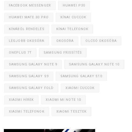
FACEBOOK MESSENGER
HUAWEI P30
HUAWEI MATE 30 PRO
KÍNAI CUCCOK
KÍNÁBÓL RENDELÉS
KÍNAI TELEFONOK
LEGJOBB OKOSÓRA
OKOSÓRA
OLCSÓ OKOSÓRA
ONEPLUS 7T
SAMSUNG FRISSÍTÉS
SAMSUNG GALAXY NOTE 9
SAMSUNG GALAXY NOTE 10
SAMSUNG GALAXY S9
SAMSUNG GALAXY S10
SAMSUNG GALAXY FOLD
XIAOMI CUCCOK
XIAOMI HÍREK
XIAOMI MI NOTE 10
XIAOMI TELEFONOK
XIAOMI TESZTEK