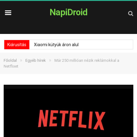
NapiDroid
Kiárusítás
Xiaomi kütyük áron alul
»
»
Főoldal
Egyéb hírek
Már 250 millióan nézik reklámokkal a
Netflixet