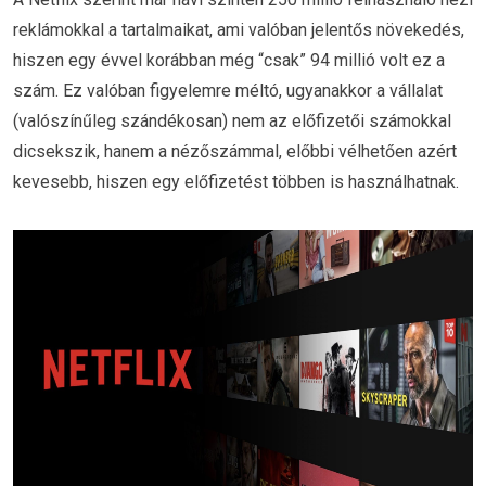
reklámokkal a tartalmaikat, ami valóban jelentős növekedés,
hiszen egy évvel korábban még “csak” 94 millió volt ez a
szám. Ez valóban figyelemre méltó, ugyanakkor a vállalat
(valószínűleg szándékosan) nem az előfizetői számokkal
dicsekszik, hanem a nézőszámmal, előbbi vélhetően azért
kevesebb, hiszen egy előfizetést többen is használhatnak.