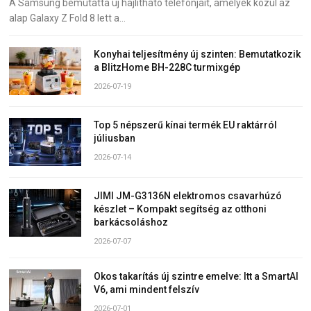
A Samsung bemutatta új hajlítható telefonjait, amelyek közül az
alap Galaxy Z Fold 8 lett a…
Konyhai teljesítmény új szinten: Bemutatkozik
a BlitzHome BH-228C turmixgép
2026-07-19
Top 5 népszerű kínai termék EU raktárról
júliusban
2026-07-14
JIMI JM-G3136N elektromos csavarhúzó
készlet – Kompakt segítség az otthoni
barkácsoláshoz
2026-07-07
Okos takarítás új szintre emelve: Itt a SmartAI
V6, ami mindent felszív
2026-07-01