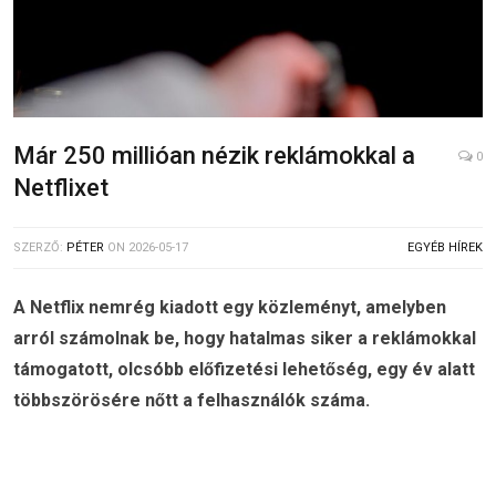
Már 250 millióan nézik reklámokkal a
0
Netflixet
SZERZŐ:
PÉTER
ON
2026-05-17
EGYÉB HÍREK
A Netflix nemrég kiadott egy közleményt, amelyben
arról számolnak be, hogy hatalmas siker a reklámokkal
támogatott, olcsóbb előfizetési lehetőség, egy év alatt
többszörösére nőtt a felhasználók száma.