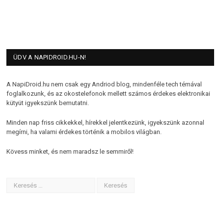
ÜDV A NAPIDROID.HU-N!
A NapiDroid.hu nem csak egy Andriod blog, mindenféle tech témával
foglalkozunk, és az okostelefonok mellett számos érdekes elektronikai
kütyüt igyekszünk bemutatni.
Minden nap friss cikkekkel, hírekkel jelentkezünk, igyekszünk azonnal
megírni, ha valami érdekes történik a mobilos világban.
Kövess minket, és nem maradsz le semmiről!