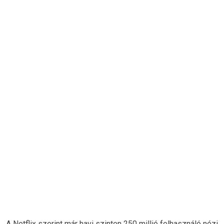
A Netflix szerint már havi szinten 250 millió felhasználó nézi