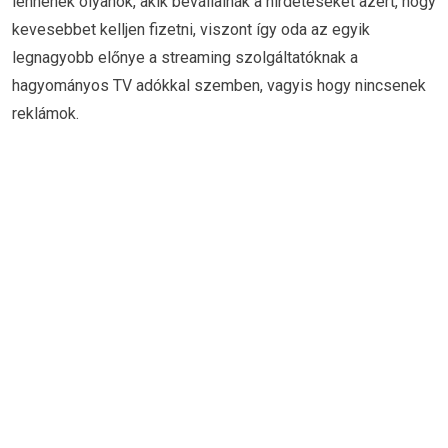
lennének olyanok, akik bevállalnák a hirdetéseket azért, hogy
kevesebbet kelljen fizetni, viszont így oda az egyik
legnagyobb előnye a streaming szolgáltatóknak a
hagyományos TV adókkal szemben, vagyis hogy nincsenek
reklámok.