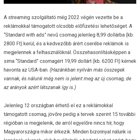
A streaming szolgáltató még 2022 végén vezette be a
reklámokkal támogatott olcsóbb előfizetési lehetőséget. A
“Standard with ads” nevű csomag jelenleg 8,99 dollárba (kb.
2800 Ft) kerül, és a kedvezőbb árért cserébe reklámok is
megjelennek a felhasználóknál. Összehasonlításképpen a
sima “Standard” csomagért 19,99 dollárt (kb. 6200 Ft) kérnek
havonta az USA-ban.
(Hazánkban nyilván más összegek
vannak, és nálunk még nem is jelent meg az új csomag, de
az arányok azért látszanak így is.)
Jelenleg 12 országban érhető el ez a reklámokkal
támogatott csomag, jövőre pedig a tervek szerint 15 további
régióban is megjelenik, de arról egyelőre nincs hír, hogy
Magyarországra mikor érkezik. Minden bizonnyal nálunk is