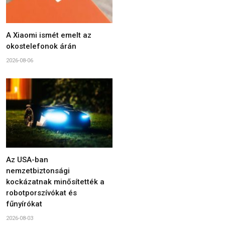
A Xiaomi ismét emelt az
okostelefonok árán
2026-08-06
Az USA-ban
nemzetbiztonsági
kockázatnak minősítették a
robotporszívókat és
fűnyírókat
2026-08-03