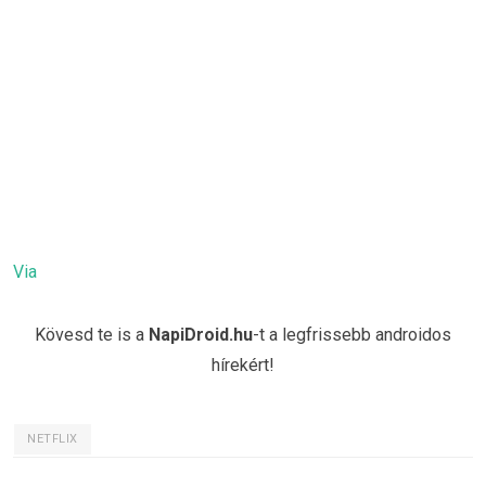
Via
Kövesd te is a
NapiDroid.hu
-t a legfrissebb androidos
hírekért!
NETFLIX