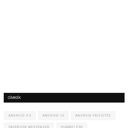
CÍMKÉK
ANDROID 9.0
ANDROID 10
ANDROID FRISSÍTÉS
FACEBOOK MESSENGER
HUAWEI P30