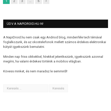
Next
1
2
3
…
6
ÜDV A NAPIDROID.HU-N!
A NapiDroid.hu nem csak egy Andriod blog, mindenféle tech témával
foglalkozunk, és az okostelefonok mellett számos érdekes elektronikai
kütyüt igyekszünk bemutatni.
Minden nap friss cikkekkel, hírekkel jelentkezünk, igyekszünk azonnal
megírni, ha valami érdekes történik a mobilos világban.
Kövess minket, és nem maradsz le semmiről!