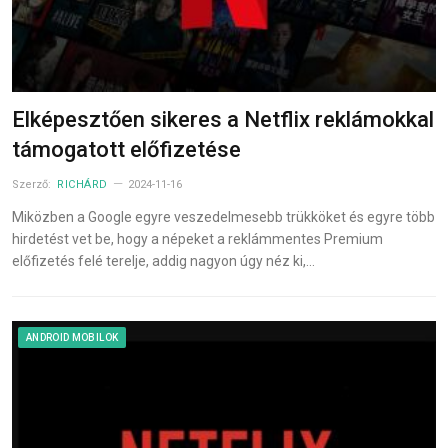
Elképesztően sikeres a Netflix reklámokkal
támogatott előfizetése
Szerző:
RICHÁRD
2024-11-16
Miközben a Google egyre veszedelmesebb trükköket és egyre több
hirdetést vet be, hogy a népeket a reklámmentes Premium
előfizetés felé terelje, addig nagyon úgy néz ki,…
ANDROID MOBILOK