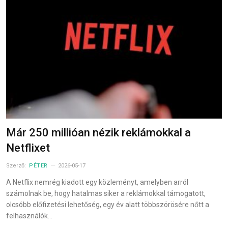
Már 250 millióan nézik reklámokkal a
Netflixet
Szerző:
PÉTER
2026-05-17
A Netflix nemrég kiadott egy közleményt, amelyben arról
számolnak be, hogy hatalmas siker a reklámokkal támogatott,
olcsóbb előfizetési lehetőség, egy év alatt többszörösére nőtt a
felhasználók…