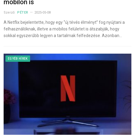
mobilon is
Szerző:
PÉTER
2025-05-08
A Netflix bejelentette, hogy egy “új tévés élményt” fog nyújtani a
felhasználóknak, illetve a mobilos felületet is átszabják, hogy
sokkal egyszerűbb legyen a tartalmak felfedezése. Azonban…
EGYÉB HÍREK