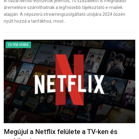
A hazai Netflix-előfizetők jelentős, 10 százalékot is meghaladó
áremelésre számíthatnak a legfrissebb tájékoztató e-mailek
alapján. A népszerű streamingszolgáltató utoljára 2024 őszén
nyúlt hozzá a tarifákhoz, most…
EGYÉB HÍREK
Megújul a Netflix felülete a TV-ken és