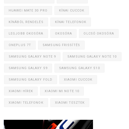
HUAWEI MATE 30 PRO
KÍNAI CUCCOK
KÍNÁBÓL RENDELÉS
KÍNAI TELEFONOK
LEGJOBB OKOSÓRA
OKOSÓRA
OLCSÓ OKOSÓRA
ONEPLUS 7T
SAMSUNG FRISSÍTÉS
SAMSUNG GALAXY NOTE 9
SAMSUNG GALAXY NOTE 10
SAMSUNG GALAXY S9
SAMSUNG GALAXY S10
SAMSUNG GALAXY FOLD
XIAOMI CUCCOK
XIAOMI HÍREK
XIAOMI MI NOTE 10
XIAOMI TELEFONOK
XIAOMI TESZTEK