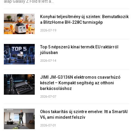
alap Galaxy Z Fold 8 lett a…
Konyhai teljesítmény új szinten: Bemutatkozik
a BlitzHome BH-228C turmixgép
2026-07-19
Top 5 népszerű kínai termék EU raktárról
júliusban
2026-07-14
JIMI JM-G3136N elektromos csavarhúzó
készlet – Kompakt segítség az otthoni
barkácsoláshoz
2026-07-07
Okos takarítás új szintre emelve: Itt a SmartAI
V6, ami mindent felszív
2026-07-01