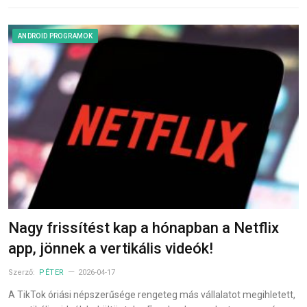
ANDROID PROGRAMOK
Nagy frissítést kap a hónapban a Netflix
app, jönnek a vertikális videók!
Szerző:
PÉTER
2026-04-17
A TikTok óriási népszerűsége rengeteg más vállalatot megihletett,