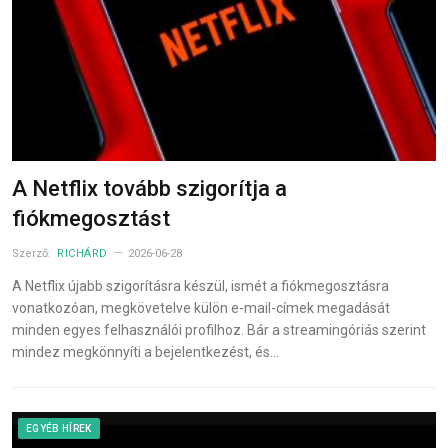
A Netflix tovább szigorítja a
fiókmegosztást
Szerző:
RICHÁRD
2026-06-28
A Netflix újabb szigorításra készül, ismét a fiókmegosztásra
vonatkozóan, megkövetelve külön e-mail-címek megadását
minden egyes felhasználói profilhoz. Bár a streamingóriás szerint
mindez megkönnyíti a bejelentkezést, és…
EGYÉB HÍREK