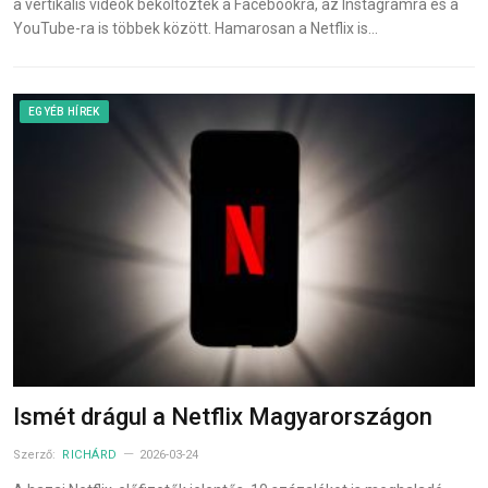
a vertikális videók beköltöztek a Facebookra, az Instagramra és a
YouTube-ra is többek között. Hamarosan a Netflix is…
EGYÉB HÍREK
Ismét drágul a Netflix Magyarországon
Szerző:
RICHÁRD
2026-03-24