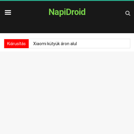
NapiDroid
Kiárusítás
Xiaomi kütyük áron alul