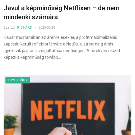
Javul a képminőség Netflixen – de nem
mindenki számára
Szerző:
RICHÁRD
2025-03-25
Habár mostanában az áremelések és a profitmaximalizálás
kapcsán került reflektorfénybe a Netflix, a streaming óriás
igyekszik javítani szolgáltatása minőségén. A törekvés részét
képezi a képminőség tovább…
EGYÉB HÍREK