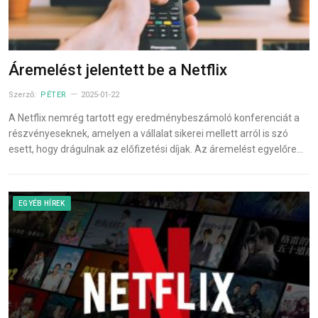
Áremelést jelentett be a Netflix
Szerző:
PÉTER
2025-01-22
A Netflix nemrég tartott egy eredménybeszámoló konferenciát a
részvényeseknek, amelyen a vállalat sikerei mellett arról is szó
esett, hogy drágulnak az előfizetési díjak. Az áremelést egyelőre…
EGYÉB HÍREK