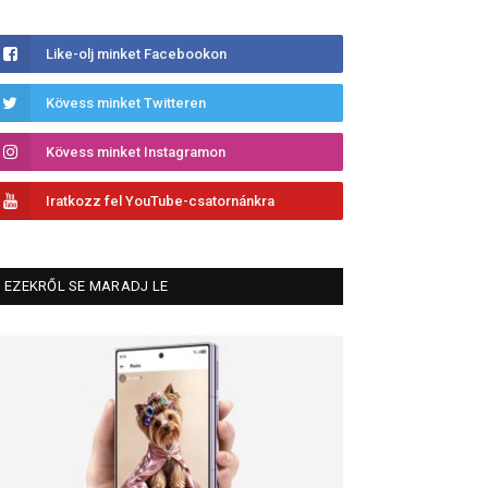
Like-olj minket Facebookon
Kövess minket Twitteren
Kövess minket Instagramon
Iratkozz fel YouTube-csatornánkra
EZEKRŐL SE MARADJ LE