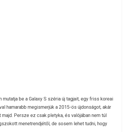
tatja be a Galaxy S széria új tagjait, egy friss koreai
óval hamarabb megismerjük a 2015-ös újdonságot, akár
art majd. Persze ez csak pletyka, és valójában nem túl
gszokott menetrendjétől, de sosem lehet tudni, hogy