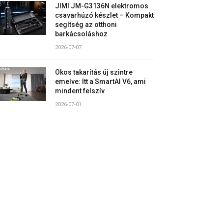
JIMI JM-G3136N elektromos
csavarhúzó készlet – Kompakt
segítség az otthoni
barkácsoláshoz
2026-07-07
Okos takarítás új szintre
emelve: Itt a SmartAI V6, ami
mindent felszív
2026-07-01