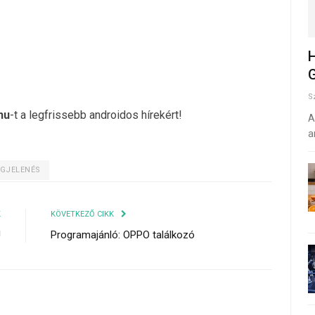
H
G
S
hu
-t a legfrissebb androidos hírekért!
A
a
GJELENÉS
K
KÖVETKEZŐ CIKK
!
Programajánló: OPPO találkozó