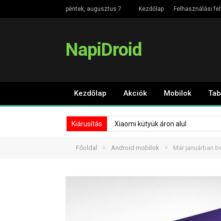
péntek, augusztus 7
Kezdőlap
Felhasználási fel
NapiDroid
Kezdőlap
Akciók
Mobilok
Tab
Kiárusítás
Xiaomi kütyük áron alul
»
»
Főoldal
Android mobilok
Már januárban b