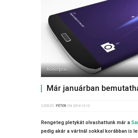
Koncepció
Már januárban bemutatha
SZERZŐ:
PÉTER
ON
2014-12-15
Rengeteg pletykát olvashattunk már a
Sa
pedig akár a vártnál sokkal korábban is le