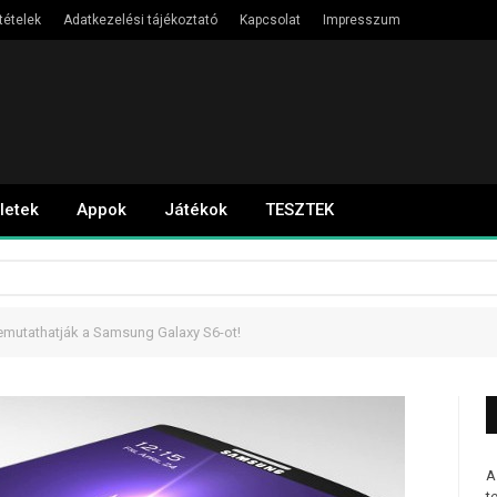
tételek
Adatkezelési tájékoztató
Kapcsolat
Impresszum
letek
Appok
Játékok
TESZTEK
emutathatják a Samsung Galaxy S6-ot!
A
t