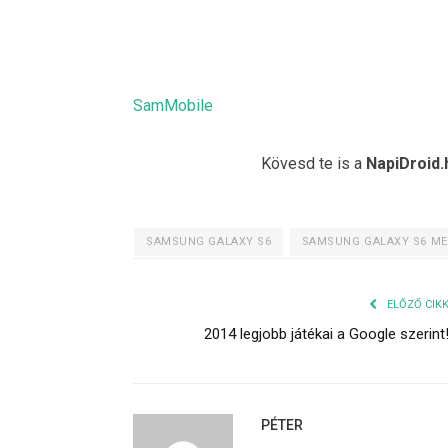
SamMobile
Kövesd te is a
NapiDroid.
SAMSUNG GALAXY S6
SAMSUNG GALAXY S6 ME
ELŐZŐ CIK
2014 legjobb játékai a Google szerint
PÉTER