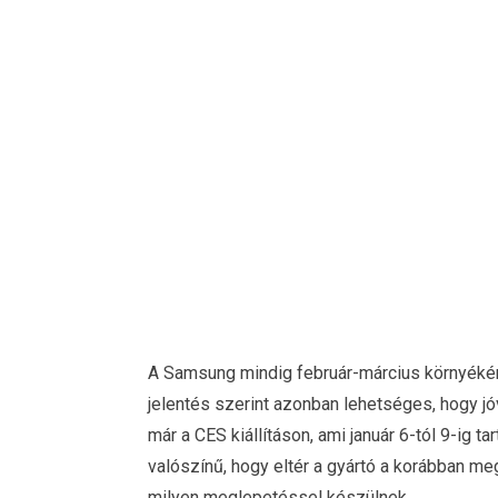
A Samsung mindig február-március környékén mu
jelentés szerint azonban lehetséges, hogy j
már a CES kiállításon, ami január 6-tól 9-ig t
valószínű, hogy eltér a gyártó a korábban me
milyen meglepetéssel készülnek.