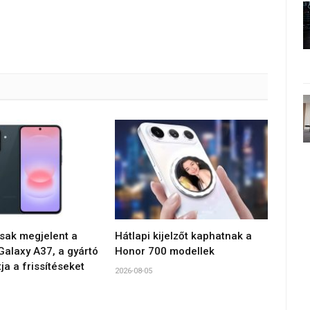
sak megjelent a
Hátlapi kijelzőt kaphatnak a
alaxy A37, a gyártó
Honor 700 modellek
tja a frissítéseket
2026-08-05