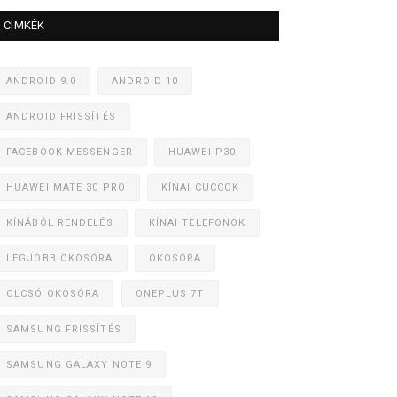
CÍMKÉK
ANDROID 9.0
ANDROID 10
ANDROID FRISSÍTÉS
FACEBOOK MESSENGER
HUAWEI P30
HUAWEI MATE 30 PRO
KÍNAI CUCCOK
KÍNÁBÓL RENDELÉS
KÍNAI TELEFONOK
LEGJOBB OKOSÓRA
OKOSÓRA
OLCSÓ OKOSÓRA
ONEPLUS 7T
SAMSUNG FRISSÍTÉS
SAMSUNG GALAXY NOTE 9