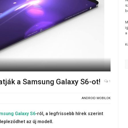
s
b
M
i
a
K
tják a Samsung Galaxy S6-ot!
1
ANDROID MOBILOK
msung Galaxy S6
-ról, a legfrissebb hírek szerint
lepleződhet az új modell.