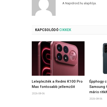
A Napidroid.hu alapítója.
KAPCSOLÓDÓ
CIKKEK
Leleplezték a Redmi K100 Pro
Épphogy c
Max fontosabb jellemzőit
Samsung G
máris ritkí
2026-08-06
2026-08-06