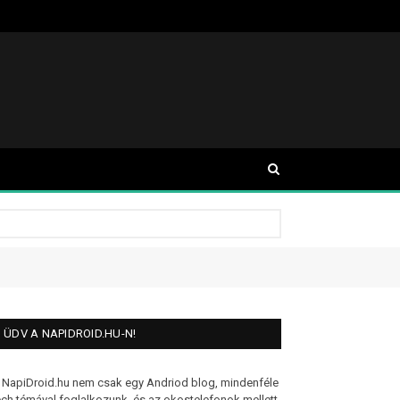
ÜDV A NAPIDROID.HU-N!
 NapiDroid.hu nem csak egy Andriod blog, mindenféle
ech témával foglalkozunk, és az okostelefonok mellett