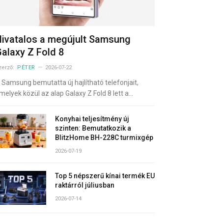
ivatalos a megújult Samsung
alaxy Z Fold 8
zerző:
PÉTER
2026-07-22
 Samsung bemutatta új hajlítható telefonjait,
melyek közül az alap Galaxy Z Fold 8 lett a…
Konyhai teljesítmény új
szinten: Bemutatkozik a
BlitzHome BH-228C turmixgép
2026-07-19
Top 5 népszerű kínai termék EU
raktárról júliusban
2026-07-14