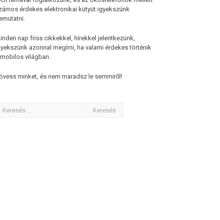
zámos érdekes elektronikai kütyüt igyekszünk
emutatni.
inden nap friss cikkekkel, hírekkel jelentkezünk,
gyekszünk azonnal megírni, ha valami érdekes történik
 mobilos világban.
övess minket, és nem maradsz le semmiről!