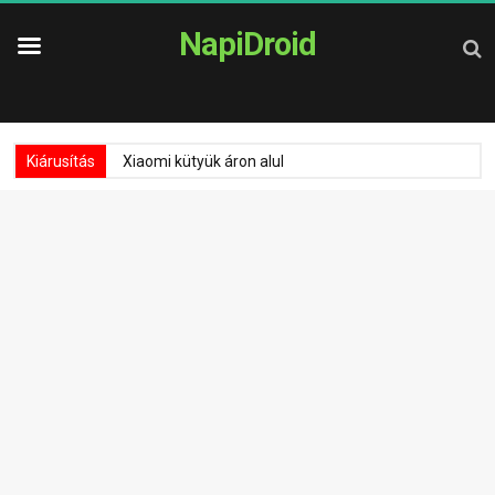
NapiDroid
Kiárusítás
Xiaomi kütyük áron alul