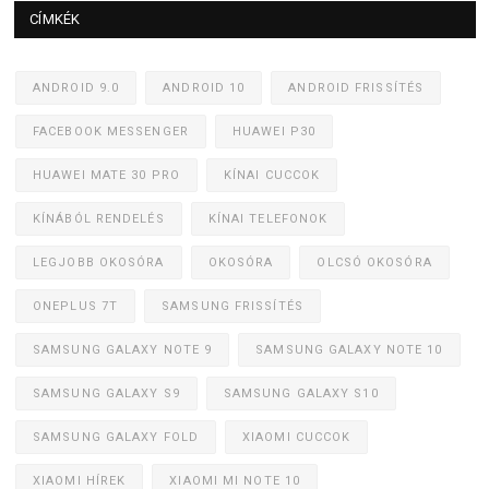
CÍMKÉK
ANDROID 9.0
ANDROID 10
ANDROID FRISSÍTÉS
FACEBOOK MESSENGER
HUAWEI P30
HUAWEI MATE 30 PRO
KÍNAI CUCCOK
KÍNÁBÓL RENDELÉS
KÍNAI TELEFONOK
LEGJOBB OKOSÓRA
OKOSÓRA
OLCSÓ OKOSÓRA
ONEPLUS 7T
SAMSUNG FRISSÍTÉS
SAMSUNG GALAXY NOTE 9
SAMSUNG GALAXY NOTE 10
SAMSUNG GALAXY S9
SAMSUNG GALAXY S10
SAMSUNG GALAXY FOLD
XIAOMI CUCCOK
XIAOMI HÍREK
XIAOMI MI NOTE 10