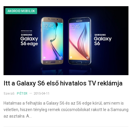
ANDROID MOBILOK
Itt a Galaxy S6 első hivatalos TV reklámja
Szerző:
PÉTER
2015-04-11
Hatalmas a felhajtás a Galaxy S6 és az S6 edge körül, ami nem is
véletlen, hiszen tényleg remek csúcsmobilokat rakott le a Samsung
az asztalra. A…