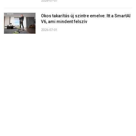
2026-07-07
Okos takarítás új szintre emelve: Itt a SmartAI
V6, ami mindent felszív
2026-07-01