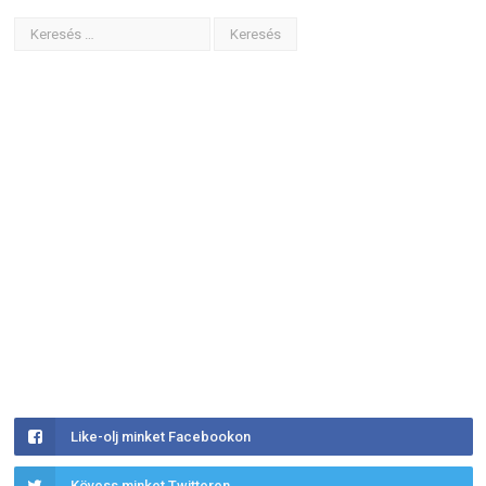
Like-olj minket Facebookon
Kövess minket Twitteren