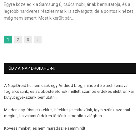
Egyre közeledik a Samsung új csúcsmobiljának bemutatója, és a
legtöbb hardveres részlet már ki is szivárgott, de a pontos kinézet
még nem ismert. Most kikerült pár…
Next
1
2
3
ÜDV A NAPIDROID.HU-N!
A NapiDroid.hu nem csak egy Andriod blog, mindenféle tech témával
foglalkozunk, és az okostelefonok mellett számos érdekes elektronikai
kütyüt igyekszünk bemutatni.
Minden nap friss cikkekkel, hírekkel jelentkezünk, igyekszünk azonnal
megírni, ha valami érdekes történik a mobilos világban.
Kövess minket, és nem maradsz le semmiről!