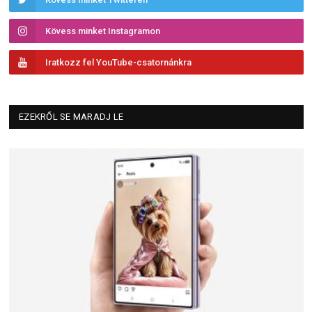
Kövess minket Instagramon
Iratkozz fel YouTube-csatornánkra
EZEKRŐL SE MARADJ LE