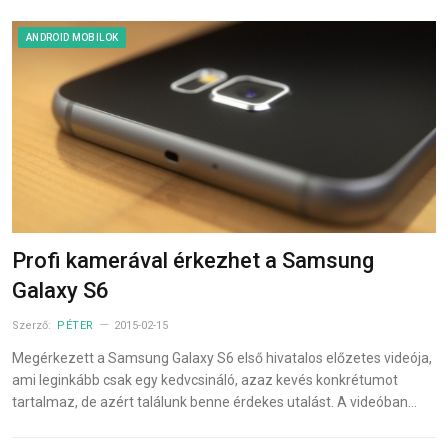
ANDROID MOBILOK
Profi kamerával érkezhet a Samsung
Galaxy S6
Szerző:
PÉTER
2015-02-15
Megérkezett a Samsung Galaxy S6 első hivatalos előzetes videója,
ami leginkább csak egy kedvcsináló, azaz kevés konkrétumot
tartalmaz, de azért találunk benne érdekes utalást. A videóban…