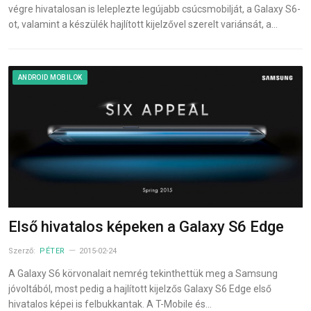
végre hivatalosan is leleplezte legújabb csúcsmobilját, a Galaxy S6-
ot, valamint a készülék hajlított kijelzővel szerelt variánsát, a…
ANDROID MOBILOK
Első hivatalos képeken a Galaxy S6 Edge
Szerző:
PÉTER
2015-02-24
A Galaxy S6 körvonalait nemrég tekinthettük meg a Samsung
jóvoltából, most pedig a hajlított kijelzős Galaxy S6 Edge első
hivatalos képei is felbukkantak. A T-Mobile és…