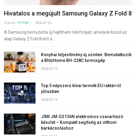
Hivatalos a megújult Samsung Galaxy Z Fold 8
Szerző:
PÉTER
2026-07-22
A Samsung bemutatta új hajlítható telefonjait, amelyek közül az
alap Galaxy Z Fold 8 lett a…
Konyhai teljesítmény új szinten: Bemutatkozik
a BlitzHome BH-228C turmixgép
2026-07-19
Top 5 népszerű kínai termék EU raktárról
júliusban
2026-07-14
JIMI JM-G3136N elektromos csavarhúzó
készlet – Kompakt segítség az otthoni
barkácsoláshoz