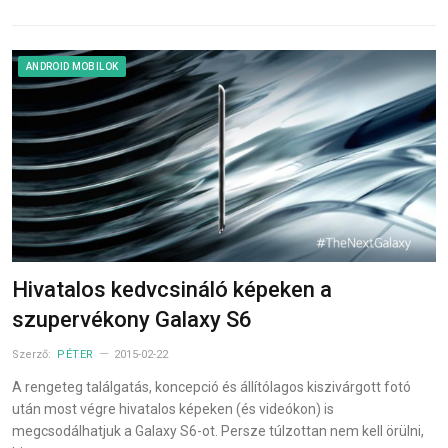
ANDROID MOBILOK
Hivatalos kedvcsináló képeken a
szupervékony Galaxy S6
Szerző:
PÉTER
2015-02-22
A rengeteg találgatás, koncepció és állítólagos kiszivárgott fotó
után most végre hivatalos képeken (és videókon) is
megcsodálhatjuk a Galaxy S6-ot. Persze túlzottan nem kell örülni,