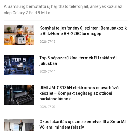
A Samsung bemutatta új hajlítható telefonjait, amelyek közül az
alap Galaxy Z Fold 8 lett a…
Konyhai teljesítmény új szinten: Bemutatkozik
a BlitzHome BH-228C turmixgép
2026-07-19
Top 5 népszerű kínai termék EU raktárról
júliusban
2026-07-14
JIMI JM-G3136N elektromos csavarhúzó
készlet – Kompakt segítség az otthoni
barkácsoláshoz
2026-07-07
Okos takarítás új szintre emelve: Itt a SmartAI
V6, ami mindent felszív