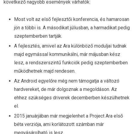
következő nagyobb események várhatók:
Most volt az első fejlesztői konferencia, és hamarosan
jön a többi is. A másodikat júliusban, a harmadikat pedig
szeptemberben tartják.
A fejlesztés, amivel az Ara különböző moduljai tudnak
majd egymással kommunikálni, már májusban kész
lesz, a rendszerszintű funkciók pedig szeptemberben
működhetnek majd rendesen.
Az Android egyelőre még nem támogatja a változó
hardvereket, de már dolgoznak a megoldáson. Az
ehhez szükséges driverek decemberben készülhetnek
el.
2015 januárjában már megjelenhet a Project Ara első
béta verziója, ami korlátozott számban már
megvásárolható is lesz.