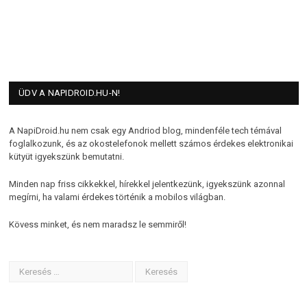
ÜDV A NAPIDROID.HU-N!
A NapiDroid.hu nem csak egy Andriod blog, mindenféle tech témával
foglalkozunk, és az okostelefonok mellett számos érdekes elektronikai
kütyüt igyekszünk bemutatni.
Minden nap friss cikkekkel, hírekkel jelentkezünk, igyekszünk azonnal
megírni, ha valami érdekes történik a mobilos világban.
Kövess minket, és nem maradsz le semmiről!