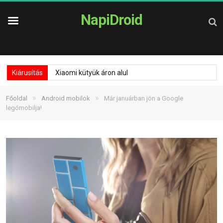
NapiDroid
Kiárusítás
Xiaomi kütyük áron alul
»
»
Főoldal
Android mobilok
Már januárban jön a Google
legómobilja!