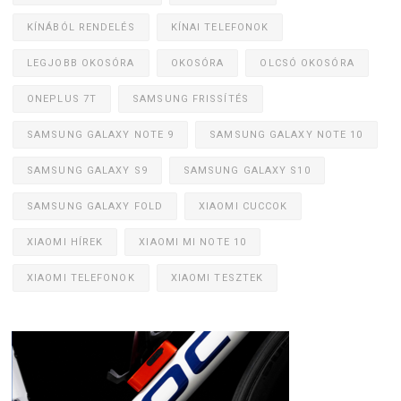
KÍNÁBÓL RENDELÉS
KÍNAI TELEFONOK
LEGJOBB OKOSÓRA
OKOSÓRA
OLCSÓ OKOSÓRA
ONEPLUS 7T
SAMSUNG FRISSÍTÉS
SAMSUNG GALAXY NOTE 9
SAMSUNG GALAXY NOTE 10
SAMSUNG GALAXY S9
SAMSUNG GALAXY S10
SAMSUNG GALAXY FOLD
XIAOMI CUCCOK
XIAOMI HÍREK
XIAOMI MI NOTE 10
XIAOMI TELEFONOK
XIAOMI TESZTEK