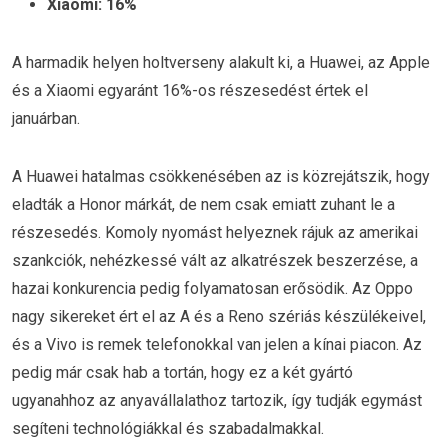
Xiaomi: 16%
A harmadik helyen holtverseny alakult ki, a Huawei, az Apple
és a Xiaomi egyaránt 16%-os részesedést értek el
januárban.
A Huawei hatalmas csökkenésében az is közrejátszik, hogy
eladták a Honor márkát, de nem csak emiatt zuhant le a
részesedés. Komoly nyomást helyeznek rájuk az amerikai
szankciók, nehézkessé vált az alkatrészek beszerzése, a
hazai konkurencia pedig folyamatosan erősödik. Az Oppo
nagy sikereket ért el az A és a Reno szériás készülékeivel,
és a Vivo is remek telefonokkal van jelen a kínai piacon. Az
pedig már csak hab a tortán, hogy ez a két gyártó
ugyanahhoz az anyavállalathoz tartozik, így tudják egymást
segíteni technológiákkal és szabadalmakkal.