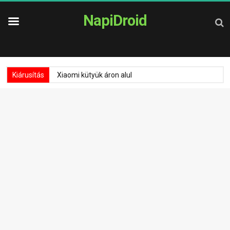
NapiDroid
Kiárusítás
Xiaomi kütyük áron alul