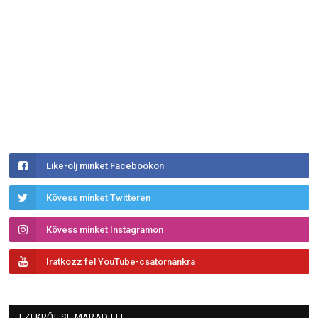
Like-olj minket Facebookon
Kövess minket Twitteren
Kövess minket Instagramon
Iratkozz fel YouTube-csatornánkra
EZEKRŐL SE MARADJ LE