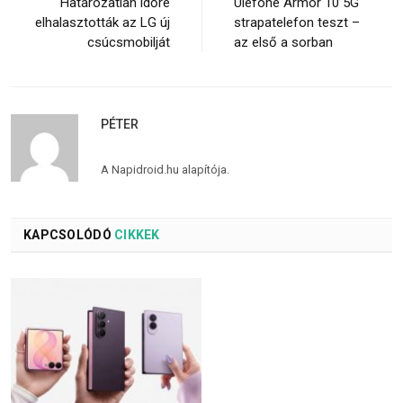
Határozatlan időre
Ulefone Armor 10 5G
elhalasztották az LG új
strapatelefon teszt –
csúcsmobilját
az első a sorban
PÉTER
A Napidroid.hu alapítója.
KAPCSOLÓDÓ
CIKKEK