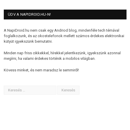
ÜDV A NAPIDROID.HU-N!
A NapiDroid.hu nem csak egy Andriod blog, mindenféle tech témával
foglalkozunk, és az okostelefonok mellett számos érdekes elektronikai
kütyüt igyekszünk bemutatni.
Minden nap friss cikkekkel, hírekkel jelentkezünk, igyekszünk azonnal
megírni, ha valami érdekes történik a mobilos világban.
Kövess minket, és nem maradsz le semmiről!