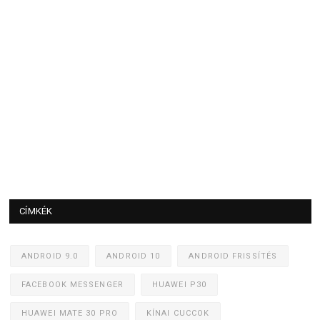
CÍMKÉK
ANDROID 9.0
ANDROID 10
ANDROID FRISSÍTÉS
FACEBOOK MESSENGER
HUAWEI P30
HUAWEI MATE 30 PRO
KÍNAI CUCCOK