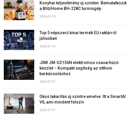
Konyhai teljesítmény új szinten: Bemutatkozik
a BlitzHome BH-228C turmixgép
2026-07-19
Top 5 népszerű kínai termék EU raktárról
júliusban
2026-07-14
JIMI JM-G3136N elektromos csavarhúzó
készlet – Kompakt segítség az otthoni
barkácsoláshoz
2026-07-07
Okos takarítás új szintre emelve: Itt a SmartAI
V6, ami mindent felszív
2026-07-01