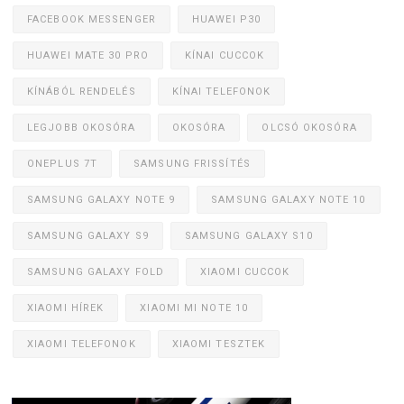
FACEBOOK MESSENGER
HUAWEI P30
HUAWEI MATE 30 PRO
KÍNAI CUCCOK
KÍNÁBÓL RENDELÉS
KÍNAI TELEFONOK
LEGJOBB OKOSÓRA
OKOSÓRA
OLCSÓ OKOSÓRA
ONEPLUS 7T
SAMSUNG FRISSÍTÉS
SAMSUNG GALAXY NOTE 9
SAMSUNG GALAXY NOTE 10
SAMSUNG GALAXY S9
SAMSUNG GALAXY S10
SAMSUNG GALAXY FOLD
XIAOMI CUCCOK
XIAOMI HÍREK
XIAOMI MI NOTE 10
XIAOMI TELEFONOK
XIAOMI TESZTEK