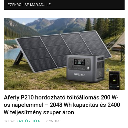
EZEKRŐL SE MARADJ LE
Aferiy P210 hordozható töltőállomás 200 W-
os napelemmel – 2048 Wh kapacitás és 2400
W teljesítmény szuper áron
Szerző:
KASTÉLY BÉLA
2026-08-10