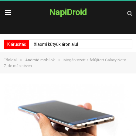
NapiDroid
Kiárusítás
Xiaomi kütyük áron alul
»
»
Főoldal
Android mobilok
Megérkezett a felújított Galaxy Note
7, de más néven