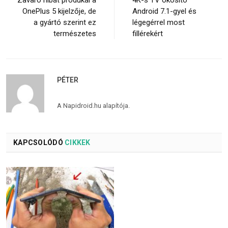
Zavaró hibát produkál a
4K-s TV okosító
OnePlus 5 kijelzője, de
Android 7.1-gyel és
a gyártó szerint ez
légegérrel most
természetes
fillérekért
PÉTER
A Napidroid.hu alapítója.
KAPCSOLÓDÓ
CIKKEK