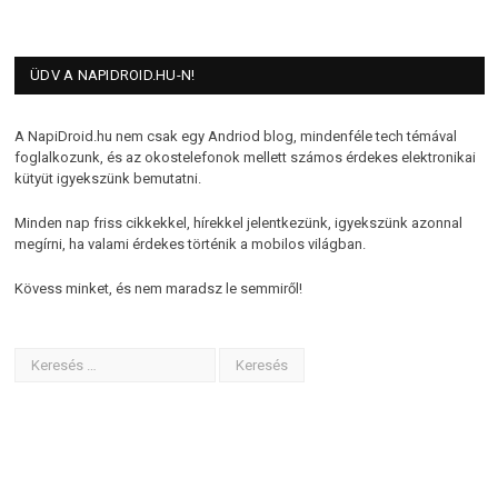
ÜDV A NAPIDROID.HU-N!
A NapiDroid.hu nem csak egy Andriod blog, mindenféle tech témával
foglalkozunk, és az okostelefonok mellett számos érdekes elektronikai
kütyüt igyekszünk bemutatni.
Minden nap friss cikkekkel, hírekkel jelentkezünk, igyekszünk azonnal
megírni, ha valami érdekes történik a mobilos világban.
Kövess minket, és nem maradsz le semmiről!