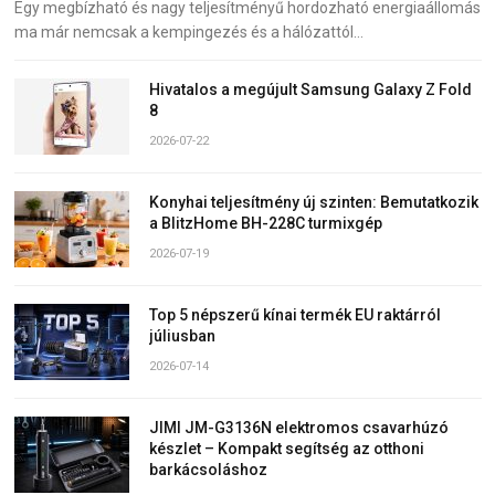
Egy megbízható és nagy teljesítményű hordozható energiaállomás
ma már nemcsak a kempingezés és a hálózattól…
Hivatalos a megújult Samsung Galaxy Z Fold
8
2026-07-22
Konyhai teljesítmény új szinten: Bemutatkozik
a BlitzHome BH-228C turmixgép
2026-07-19
Top 5 népszerű kínai termék EU raktárról
júliusban
2026-07-14
JIMI JM-G3136N elektromos csavarhúzó
készlet – Kompakt segítség az otthoni
barkácsoláshoz