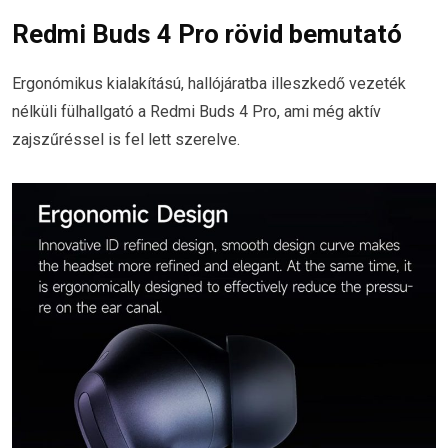
Redmi Buds 4 Pro rövid bemutató
Ergonómikus kialakítású, hallójáratba illeszkedő vezeték
nélküli fülhallgató a Redmi Buds 4 Pro, ami még aktív
zajszűréssel is fel lett szerelve.