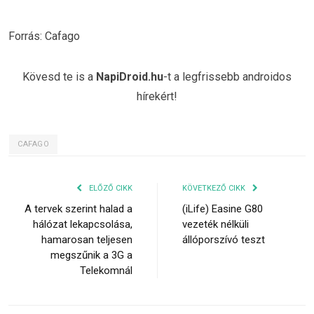
Forrás: Cafago
Kövesd te is a
NapiDroid.hu
-t a legfrissebb androidos
hírekért!
CAFAGO
ELŐZŐ CIKK
KÖVETKEZŐ CIKK
A tervek szerint halad a
(iLife) Easine G80
hálózat lekapcsolása,
vezeték nélküli
hamarosan teljesen
állóporszívó teszt
megszűnik a 3G a
Telekomnál