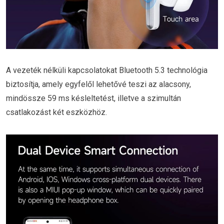
A vezeték nélküli kapcsolatokat Bluetooth 5.3 technológia
biztosítja, amely egyfelől lehetővé teszi az alacsony,
mindössze 59 ms késleltetést, illetve a szimultán
csatlakozást két eszközhöz.