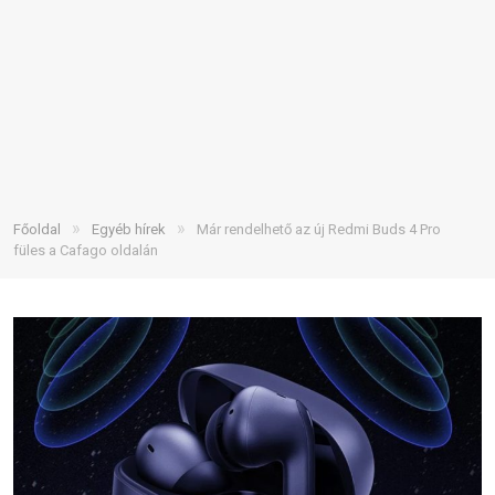
»
»
Főoldal
Egyéb hírek
Már rendelhető az új Redmi Buds 4 Pro
füles a Cafago oldalán