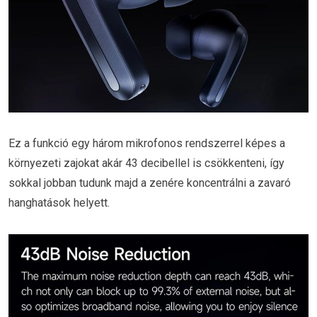
Ez a funkció egy három mikrofonos rendszerrel képes a
környezeti zajokat akár 43 decibellel is csökkenteni, így
sokkal jobban tudunk majd a zenére koncentrálni a zavaró
hanghatások helyett.