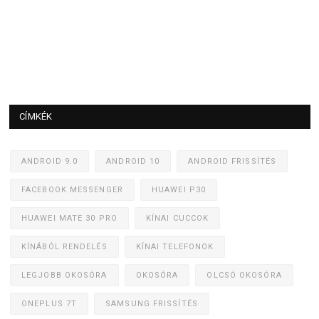
CÍMKÉK
ANDROID 9.0
ANDROID 10
ANDROID FRISSÍTÉS
FACEBOOK MESSENGER
HUAWEI P30
HUAWEI MATE 30 PRO
KÍNAI CUCCOK
KÍNÁBÓL RENDELÉS
KÍNAI TELEFONOK
LEGJOBB OKOSÓRA
OKOSÓRA
OLCSÓ OKOSÓRA
ONEPLUS 7T
SAMSUNG FRISSÍTÉS