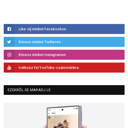
Like-olj minket Facebookon
Kövess minket Twitteren
Kövess minket Instagramon
Iratkozz fel YouTube-csatornánkra
EZEKRŐL SE MARADJ LE