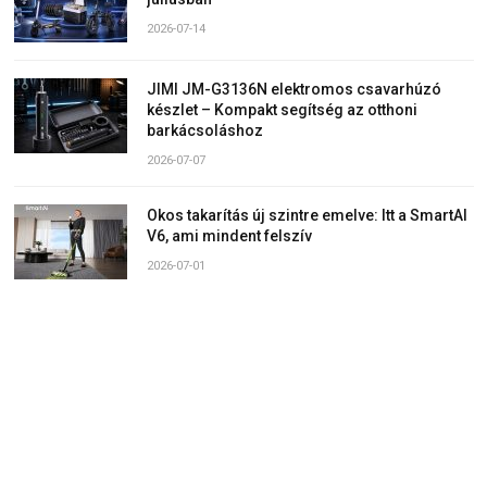
2026-07-14
JIMI JM-G3136N elektromos csavarhúzó
készlet – Kompakt segítség az otthoni
barkácsoláshoz
2026-07-07
Okos takarítás új szintre emelve: Itt a SmartAI
V6, ami mindent felszív
2026-07-01