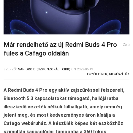
Már rendelhető az új Redmi Buds 4 Pro
0
füles a Cafago oldalán
SZERZŐ:
NAPIDROID (SZPONZORÁLT CIKK)
ON
2022-06-19
EGYÉB HÍREK
,
KIEGÉSZÍTŐK
A Redmi Buds 4 Pro egy aktív zajszűréssel felszerelt,
Bluetooth 5.3 kapcsolatokat támogató, hallójáratba
illeszkedő vezeték nélküli fülhallgató, amely nemrég
jelent meg, és most kedvezményes áron kínálja a
Cafago webáruház. A készülék képes két eszközhöz
szimultán kapcsolódni, támogatja a 360 fokos