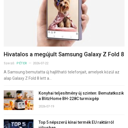
Hivatalos a megújult Samsung Galaxy Z Fold 8
Szerző:
PÉTER
2026-07-22
A Samsung bemutatta új hajlítható telefonjait, amelyek közül az
alap Galaxy Z Fold 8 lett a…
Konyhai teljesítmény új szinten: Bemutatkozik
a BlitzHome BH-228C turmixgép
2026-07-19
Top 5 népszerű kínai termék EU raktárról
júliusban