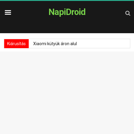
NapiDroid
Kiárusítás
Xiaomi kütyük áron alul