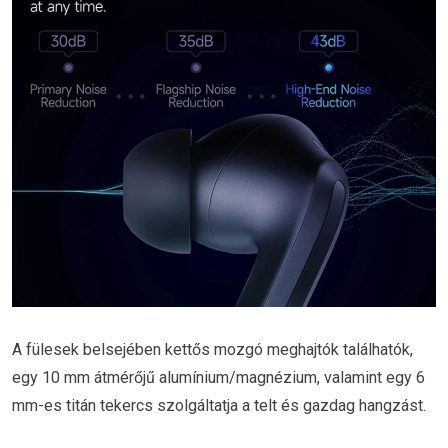
A fülesek belsejében kettős mozgó meghajtók találhatók,
egy 10 mm átmérőjű alumínium/magnézium, valamint egy 6
mm-es titán tekercs szolgáltatja a telt és gazdag hangzást.