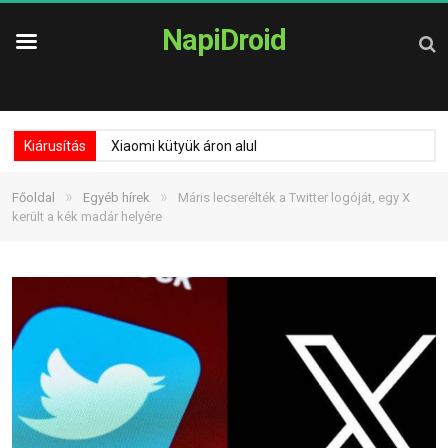
NapiDroid
Kiárusítás
Xiaomi kütyük áron alul
»
»
Főoldal
Egyéb hírek
Máris lecserélték a Twitter logóját, egy X
került a kék madár helyére