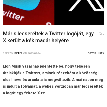
Máris lecserélték a Twitter logóját, egy
0
X került a kék madár helyére
SZERZŐ:
PÉTER
ON
2023-07-24
EGYÉB HÍREK
Elon Musk vasárnap jelentette be, hogy teljesen
átalakítják a Twittert, aminek részeként a közösségi
oldal neve és arculata is megváltozik. A mai napon meg
is indult a folyamat, a webes verzióban már lecserélték
a logót egy fekete X-re.