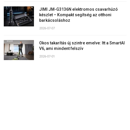
JIMI JM-G3136N elektromos csavarhúzó
készlet – Kompakt segítség az otthoni
barkácsoláshoz
2026-07-07
Okos takarítás új szintre emelve: Itt a SmartAI
V6, ami mindent felszív
2026-07-01