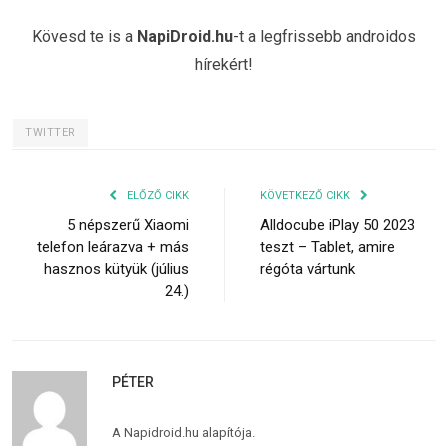
Kövesd te is a
NapiDroid.hu
-t a legfrissebb androidos
hírekért!
TWITTER
ELŐZŐ CIKK
KÖVETKEZŐ CIKK
5 népszerű Xiaomi
Alldocube iPlay 50 2023
telefon leárazva + más
teszt – Tablet, amire
hasznos kütyük (július
régóta vártunk
24.)
PÉTER
A Napidroid.hu alapítója.