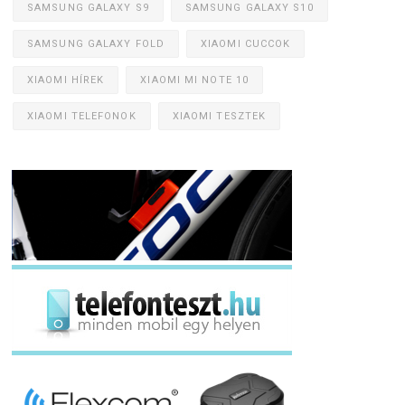
SAMSUNG GALAXY S9
SAMSUNG GALAXY S10
SAMSUNG GALAXY FOLD
XIAOMI CUCCOK
XIAOMI HÍREK
XIAOMI MI NOTE 10
XIAOMI TELEFONOK
XIAOMI TESZTEK