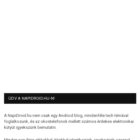
ÜDV A NAPIDROID.HU-N!
A NapiDroid.hu nem csak egy Andriod blog, mindenféle tech témával
foglalkozunk, és az okostelefonok mellett számos érdekes elektronikai
kütyüt igyekszünk bemutatni.
Minden nap friss cikkekkel, hírekkel jelentkezünk, igyekszünk azonnal