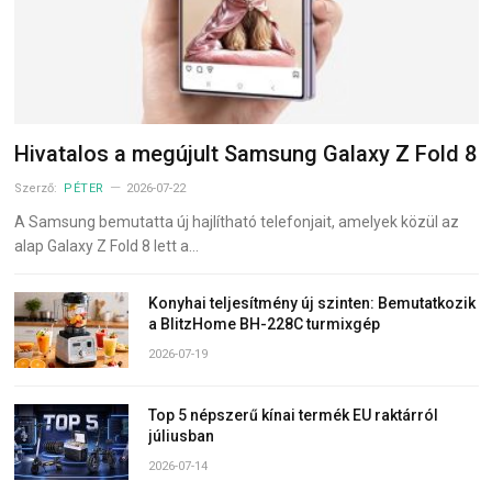
Hivatalos a megújult Samsung Galaxy Z Fold 8
Szerző:
PÉTER
2026-07-22
A Samsung bemutatta új hajlítható telefonjait, amelyek közül az
alap Galaxy Z Fold 8 lett a…
Konyhai teljesítmény új szinten: Bemutatkozik
a BlitzHome BH-228C turmixgép
2026-07-19
Top 5 népszerű kínai termék EU raktárról
júliusban
2026-07-14