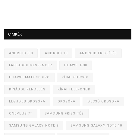
CÍMKÉK
ANDROID 9.0
ANDROID 10
ANDROID FRISSÍTÉS
FACEBOOK MESSENGER
HUAWEI P30
HUAWEI MATE 30 PRO
KÍNAI CUCCOK
KÍNÁBÓL RENDELÉS
KÍNAI TELEFONOK
LEGJOBB OKOSÓRA
OKOSÓRA
OLCSÓ OKOSÓRA
ONEPLUS 7T
SAMSUNG FRISSÍTÉS
SAMSUNG GALAXY NOTE 9
SAMSUNG GALAXY NOTE 10