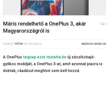
Máris rendelhető a OnePlus 3, akár
3
Magyarországról is
SZERZŐ:
PÉTER
ON
2016-06-15
ANDROID MOBILOK
A OnePlus
tegnap este mutatta be
új zászlóshajó-
gyilkos mobilját, a OnePlus 3-at, amit azonnal piacra is
dobtak, ráadásul meghívó sem kell hozzá.