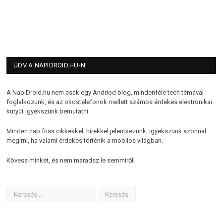
ÜDV A NAPIDROID.HU-N!
A NapiDroid.hu nem csak egy Andriod blog, mindenféle tech témával
foglalkozunk, és az okostelefonok mellett számos érdekes elektronikai
kütyüt igyekszünk bemutatni.
Minden nap friss cikkekkel, hírekkel jelentkezünk, igyekszünk azonnal
megírni, ha valami érdekes történik a mobilos világban.
Kövess minket, és nem maradsz le semmiről!