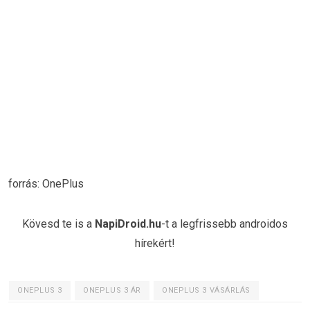
forrás: OnePlus
Kövesd te is a
NapiDroid.hu
-t a legfrissebb androidos
hírekért!
ONEPLUS 3
ONEPLUS 3 ÁR
ONEPLUS 3 VÁSÁRLÁS