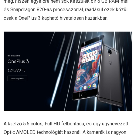
meg, hiszen egyelőre nem sok készülék bír 6 GB RAM-mal
és Snapdragon 820-as processzorral, ráadásul ezek közül
csak a OnePlus 3 kapható hivatalosan hazánkban.
A kijelző 5.5 colos, Full HD felbontású, és egy úgynevezett
Optic AMOLED technológiát használ. A kamerák is nagyon