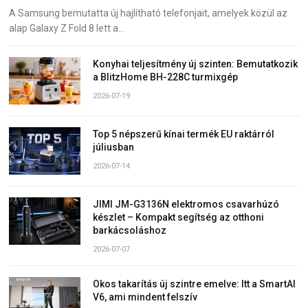
A Samsung bemutatta új hajlítható telefonjait, amelyek közül az
alap Galaxy Z Fold 8 lett a…
Konyhai teljesítmény új szinten: Bemutatkozik
a BlitzHome BH-228C turmixgép
2026-07-19
Top 5 népszerű kínai termék EU raktárról
júliusban
2026-07-14
JIMI JM-G3136N elektromos csavarhúzó
készlet – Kompakt segítség az otthoni
barkácsoláshoz
2026-07-07
Okos takarítás új szintre emelve: Itt a SmartAI
V6, ami mindent felszív