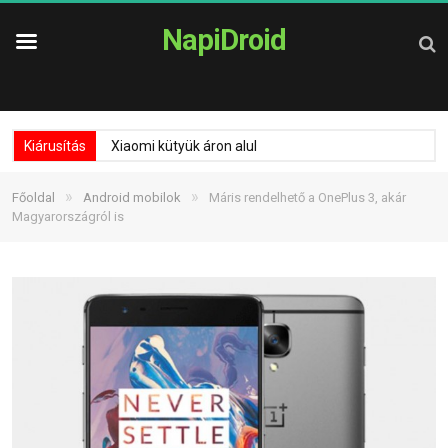
NapiDroid
Kiárusítás
Xiaomi kütyük áron alul
»
»
Főoldal
Android mobilok
Máris rendelhető a OnePlus 3, akár
Magyarországról is