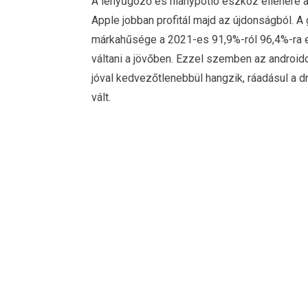
A lenyűgöző és hiánypótló eszköz ellenére a
Apple jobban profitál majd az újdonságból. A
márkahűsége a 2021-es 91,9%-ról 96,4%-ra e
váltani a jövőben. Ezzel szemben az android
jóval kedvezőtlenebbül hangzik, ráadásul a d
vált.