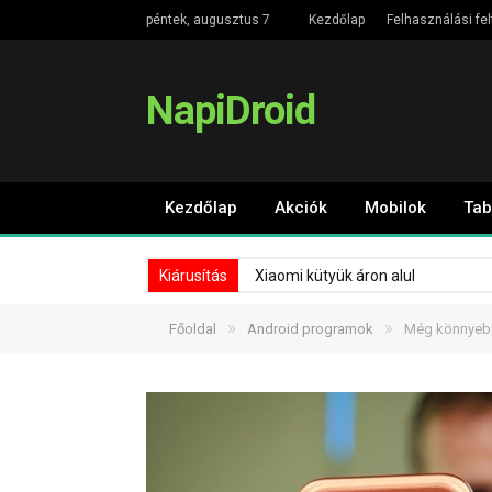
péntek, augusztus 7
Kezdőlap
Felhasználási fel
NapiDroid
Kezdőlap
Akciók
Mobilok
Tab
Kiárusítás
Xiaomi kütyük áron alul
»
»
Főoldal
Android programok
Még könnyebb 