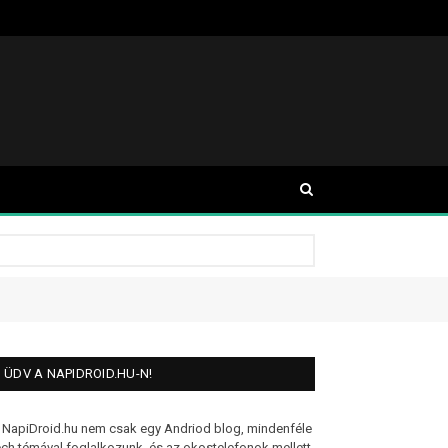
ÜDV A NAPIDROID.HU-N!
 NapiDroid.hu nem csak egy Andriod blog, mindenféle
ech témával foglalkozunk, és az okostelefonok mellett