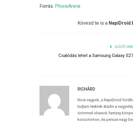
Forrás:
PhoneArena
Kövesd te is a
NapiDroid.
ELŐZŐ CIK
Csalódás lehet a Samsung Galaxy S2
RICHÁRD
Ricsi vagyok, a NapiDroid fordí
tudjam Nektek átadni a nagyvilág
örömmel olvasok fantasy könyvek
konzolomon, és persze nagy be