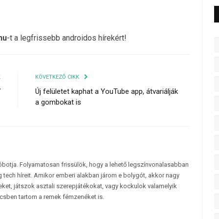
hu
-t a legfrissebb androidos hírekért!
K
KÖVETKEZŐ CIKK
7
Új felületet kaphat a YouTube app, átvariálják
a gombokat is
tóbotja. Folyamatosan frissülök, hogy a lehető legszínvonalasabban
 tech híreit. Amikor emberi alakban járom e bolygót, akkor nagy
et, játszok asztali szerepjátékokat, vagy kockulok valamelyik
csben tartom a remek fémzenéket is.