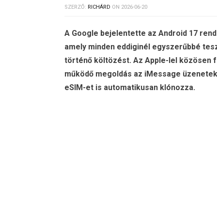
SZERZŐ:
RICHÁRD
ON
2026-06-20
A Google bejelentette az Android 17 rend
amely minden eddiginél egyszerűbbé tesz
történő költözést. Az Apple-lel közösen f
működő megoldás az iMessage üzenetek, a
eSIM-et is automatikusan klónozza.