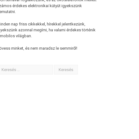
zámos érdekes elektronikai kütyüt igyekszünk
emutatni.
inden nap friss cikkekkel, hírekkel jelentkezünk,
gyekszünk azonnal megírni, ha valami érdekes történik
 mobilos világban.
övess minket, és nem maradsz le semmiről!