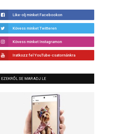
Like-olj minket Facebookon
Kövess minket Twitteren
Kövess minket Instagramon
Iratkozz fel YouTube-csatornánkra
EZEKRŐL SE MARADJ LE