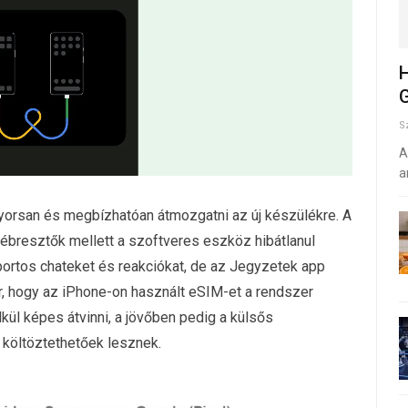
H
G
S
A
a
yorsan és megbízhatóan átmozgatni az új készülékre. A
 ébresztők mellett a szoftveres eszköz hibátlanul
ortos chateket és reakciókat, de az Jegyzetek app
jár, hogy az iPhone-on használt eSIM-et a rendszer
kül képes átvinni, a jövőben pedig a külsős
 költöztethetőek lesznek.