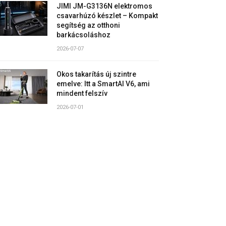
JIMI JM-G3136N elektromos
csavarhúzó készlet – Kompakt
segítség az otthoni
barkácsoláshoz
2026-07-07
Okos takarítás új szintre
emelve: Itt a SmartAI V6, ami
mindent felszív
2026-07-01