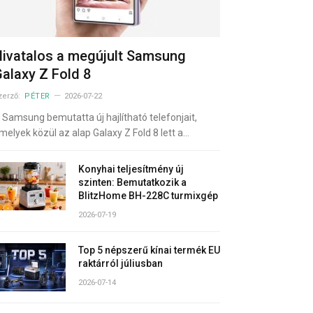
ivatalos a megújult Samsung
alaxy Z Fold 8
zerző:
PÉTER
2026-07-22
 Samsung bemutatta új hajlítható telefonjait,
melyek közül az alap Galaxy Z Fold 8 lett a…
Konyhai teljesítmény új
szinten: Bemutatkozik a
BlitzHome BH-228C turmixgép
2026-07-19
Top 5 népszerű kínai termék EU
raktárról júliusban
2026-07-14