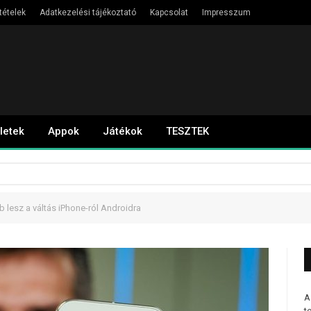
tételek
Adatkezelési tájékoztató
Kapcsolat
Impresszum
letek
Appok
Játékok
TESZTEK
lesz a váltás iPhone-ról Androidra
A
t