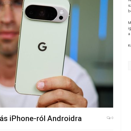
s
b
M
i
a
K
ás iPhone-ról Androidra
0