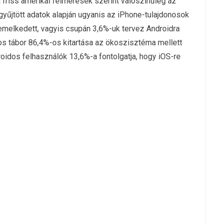
 friss amerikai felmérések szerint valószínűleg az
 gyűjtött adatok alapján ugyanis az iPhone-tulajdonosok
melkedett, vagyis csupán 3,6%-uk tervez Androidra
os tábor 86,4%-os kitartása az ökoszisztéma mellett
roidos felhasználók 13,6%-a fontolgatja, hogy iOS-re