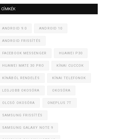
CÍMKÉK
ANDROID 9.0
ANDROID 10
ANDROID FRISSÍTÉS
FACEBOOK MESSENGER
HUAWEI P30
HUAWEI MATE 30 PRO
KÍNAI CUCCOK
KÍNÁBÓL RENDELÉS
KÍNAI TELEFONOK
LEGJOBB OKOSÓRA
OKOSÓRA
OLCSÓ OKOSÓRA
ONEPLUS 7T
SAMSUNG FRISSÍTÉS
SAMSUNG GALAXY NOTE 9