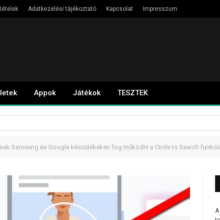
tételek
Adatkezelési tájékoztató
Kapcsolat
Impresszum
letek
Appok
Játékok
TESZTEK
sak Samsung és Google készülékeken fog működni a Circle to Search funkci
A
t