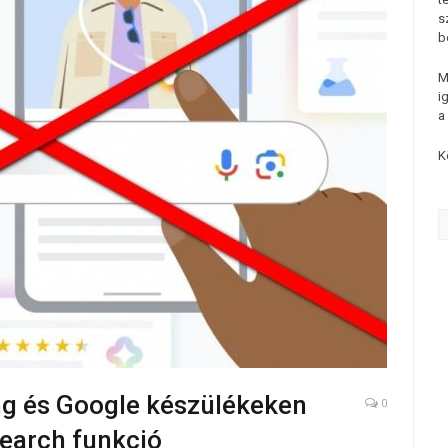
s
b
M
i
a
K
g és Google készülékeken
0
Search funkció