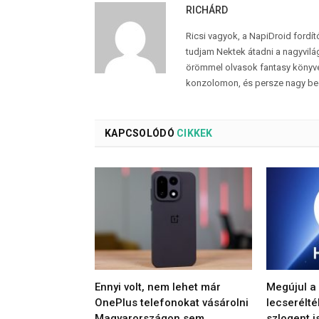
RICHÁRD
Ricsi vagyok, a NapiDroid fordí
tudjam Nektek átadni a nagyvilág
örömmel olvasok fantasy könyvek
konzolomon, és persze nagy be
KAPCSOLÓDÓ
CIKKEK
Ennyi volt, nem lehet már
Megújul a
OnePlus telefonokat vásárolni
lecserélté
Magyarországon sem
szlogent i