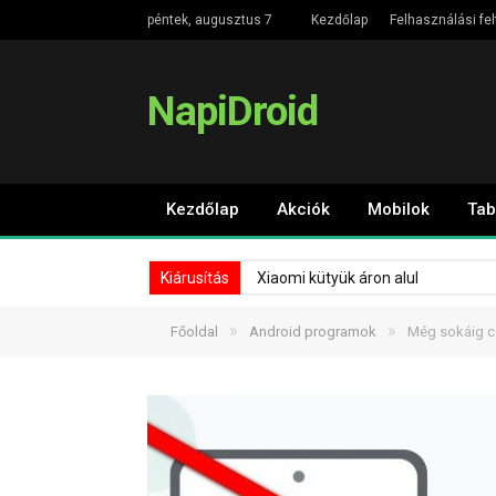
péntek, augusztus 7
Kezdőlap
Felhasználási fel
NapiDroid
Kezdőlap
Akciók
Mobilok
Tab
Kiárusítás
Xiaomi kütyük áron alul
»
»
Főoldal
Android programok
Még sokáig c