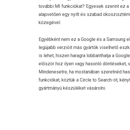
további MI funkciókat? Egyesek szerint ez 
alapvetően egy nyílt és szabad ökoszisztémá
közegével.
Egyébként nem ez a Google és a Samsung első
legújabb verzióit más gyártók viselhető eszköz
is lehet, hiszen haragra lobbanthatja a Googl
először hoz ilyen vagy hasonló döntéseket, va
Mindenesetre, ha mostanában szeretnéd haszn
funkciókat, köztük a Circle to Search-öt, ké
gyártmányú készüléket vásárolni.