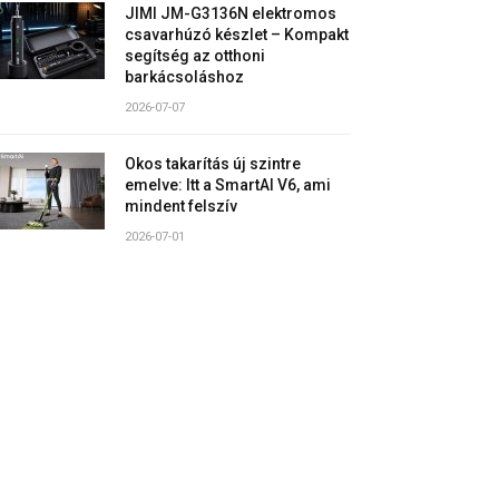
JIMI JM-G3136N elektromos
csavarhúzó készlet – Kompakt
segítség az otthoni
barkácsoláshoz
2026-07-07
Okos takarítás új szintre
emelve: Itt a SmartAI V6, ami
mindent felszív
2026-07-01