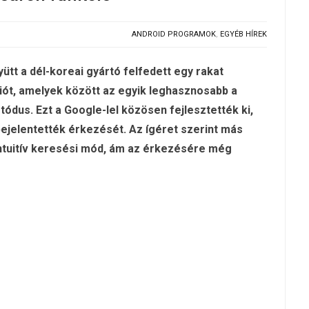
ANDROID PROGRAMOK
,
EGYÉB HÍREK
tt a dél-koreai gyártó felfedett egy rakat
iót, amelyek között az egyik leghasznosabb a
ódus. Ezt a Google-lel közösen fejlesztették ki,
 bejelentették érkezését. Az ígéret szerint más
intuitív keresési mód, ám az érkezésére még