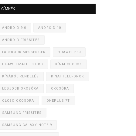
CÍMKÉK
ANDROID 9.0
ANDROID 10
ANDROID FRISSÍTÉS
FACEBOOK MESSENGER
HUAWEI P30
HUAWEI MATE 30 PRO
KÍNAI CUCCOK
KÍNÁBÓL RENDELÉS
KÍNAI TELEFONOK
LEGJOBB OKOSÓRA
OKOSÓRA
OLCSÓ OKOSÓRA
ONEPLUS 7T
SAMSUNG FRISSÍTÉS
SAMSUNG GALAXY NOTE 9