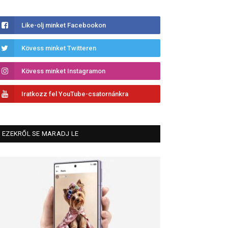
Like-olj minket Facebookon
Kövess minket Twitteren
Kövess minket Instagramon
Iratkozz fel YouTube-csatornánkra
EZEKRŐL SE MARADJ LE