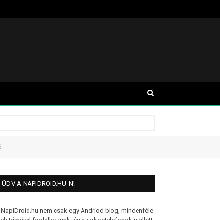
ó
ÜDV A NAPIDROID.HU-N!
 NapiDroid.hu nem csak egy Andriod blog, mindenféle
ech témával foglalkozunk, és az okostelefonok mellett