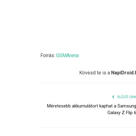
Forrás:
GSMArena
Kövesd te is a
NapiDroid.
ELŐZŐ CIK
Méretesebb akkumulátort kaphat a Samsun
Galaxy Z Flip 