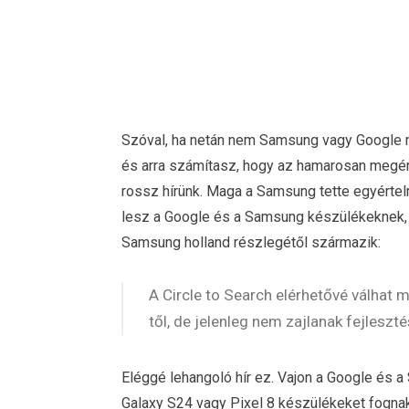
Szóval, ha netán nem Samsung vagy Google mo
és arra számítasz, hogy az hamarosan megérk
rossz hírünk. Maga a Samsung tette egyértelm
lesz a Google és a Samsung készülékeknek, é
Samsung holland részlegétől származik:
A Circle to Search elérhetővé válhat 
től, de jelenleg nem zajlanak fejlesz
Eléggé lehangoló hír ez. Vajon a Google és 
Galaxy S24 vagy Pixel 8 készülékeket fognak