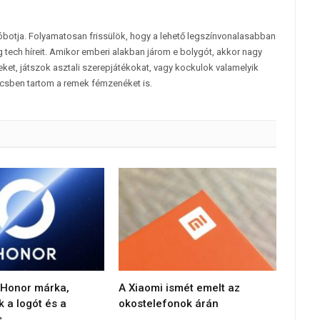
tóbotja. Folyamatosan frissülök, hogy a lehető legszínvonalasabban
 tech híreit. Amikor emberi alakban járom e bolygót, akkor nagy
et, játszok asztali szerepjátékokat, vagy kockulok valamelyik
csben tartom a remek fémzenéket is.
 Honor márka,
A Xiaomi ismét emelt az
k a logót és a
okostelefonok árán
s