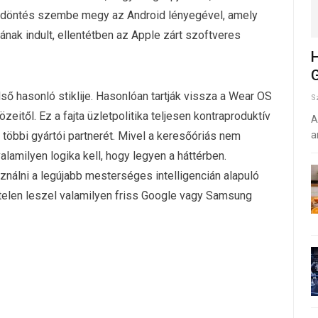
a döntés szembe megy az Android lényegével, amely
nak indult, ellentétben az Apple zárt szoftveres
H
G
 hasonló stiklije. Hasonlóan tartják vissza a Wear OS
S
eitől. Ez a fajta üzletpolitika teljesen kontraproduktív
A
e többi gyártói partnerét. Mivel a keresőóriás nem
a
lamilyen logika kell, hogy legyen a háttérben.
álni a legújabb mesterséges intelligencián alapuló
nytelen leszel valamilyen friss Google vagy Samsung