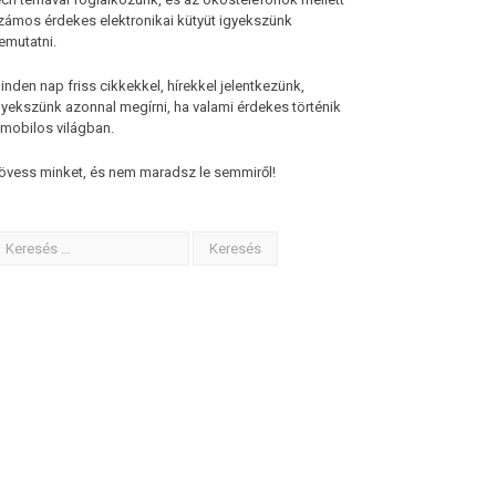
zámos érdekes elektronikai kütyüt igyekszünk
emutatni.
inden nap friss cikkekkel, hírekkel jelentkezünk,
gyekszünk azonnal megírni, ha valami érdekes történik
 mobilos világban.
övess minket, és nem maradsz le semmiről!