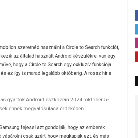
bilon szeretnéd használni a Circle to Search funkciót,
ezik az általad használt Android készülékre, van egy
űvé, hogy a Circle to Search egy exkluzív funkciója
s ez így is marad legalább októberig. A rossz hír a
más gyártók Android eszközein 2024. október 5-
tések ennek megvalósulása érdekében.
a Samsung fejesei azt gondolják, hogy az emberek
 vásárolni csak azért, hogy megkapják ezt, és más