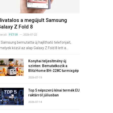
ivatalos a megújult Samsung
alaxy Z Fold 8
zerző:
PÉTER
2026-07-22
 Samsung bemutatta új hajlítható telefonjait,
melyek közül az alap Galaxy Z Fold 8 lett a…
Konyhai teljesítmény új
szinten: Bemutatkozik a
BlitzHome BH-228C turmixgép
2026-07-19
Top 5 népszerű kínai termék EU
raktárról júliusban
2026-07-14