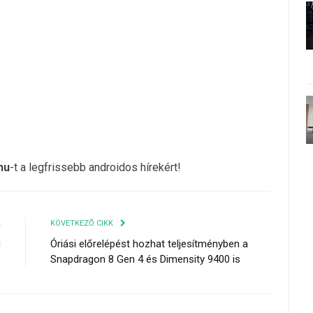
hu
-t a legfrissebb androidos hírekért!
K
KÖVETKEZŐ CIKK
g
Óriási előrelépést hozhat teljesítményben a
6
Snapdragon 8 Gen 4 és Dimensity 9400 is