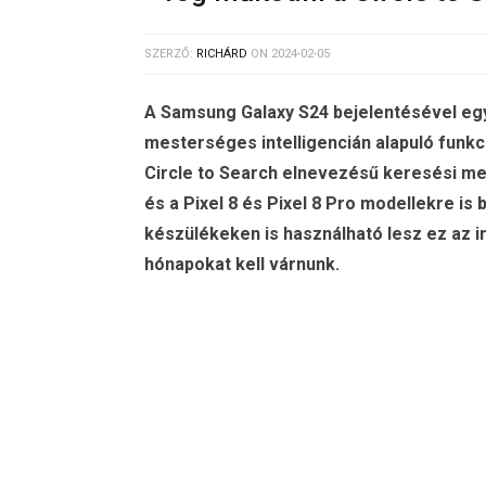
SZERZŐ:
RICHÁRD
ON
2024-02-05
A Samsung Galaxy S24 bejelentésével együ
mesterséges intelligencián alapuló funkc
Circle to Search elnevezésű keresési met
és a Pixel 8 és Pixel 8 Pro modellekre is
készülékeken is használható lesz ez az 
hónapokat kell várnunk.