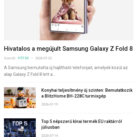
Hivatalos a megújult Samsung Galaxy Z Fold 8
Szerző:
PÉTER
2026-07-22
A Samsung bemutatta új hajlítható telefonjait, amelyek közül az
alap Galaxy Z Fold 8 lett a…
Konyhai teljesítmény új szinten: Bemutatkozik
a BlitzHome BH-228C turmixgép
2026-07-19
Top 5 népszerű kínai termék EU raktárról
júliusban
2026-07-14