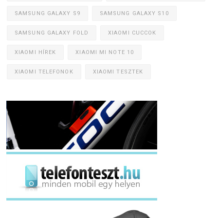
SAMSUNG GALAXY S9
SAMSUNG GALAXY S10
SAMSUNG GALAXY FOLD
XIAOMI CUCCOK
XIAOMI HÍREK
XIAOMI MI NOTE 10
XIAOMI TELEFONOK
XIAOMI TESZTEK