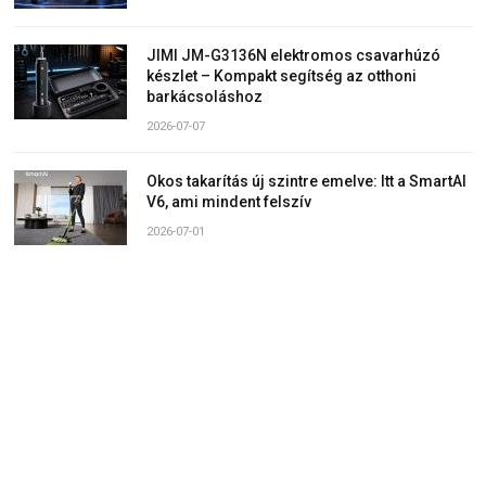
JIMI JM-G3136N elektromos csavarhúzó
készlet – Kompakt segítség az otthoni
barkácsoláshoz
2026-07-07
Okos takarítás új szintre emelve: Itt a SmartAI
V6, ami mindent felszív
2026-07-01