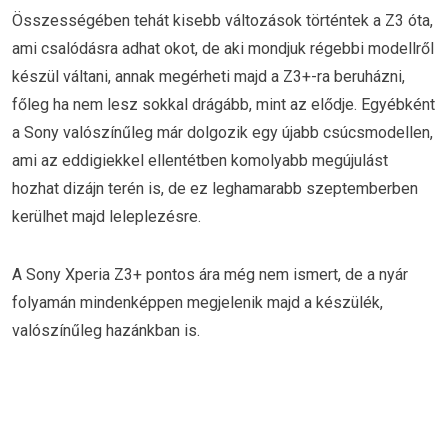
Összességében tehát kisebb változások történtek a Z3 óta,
ami csalódásra adhat okot, de aki mondjuk régebbi modellről
készül váltani, annak megérheti majd a Z3+-ra beruházni,
főleg ha nem lesz sokkal drágább, mint az elődje. Egyébként
a Sony valószínűleg már dolgozik egy újabb csúcsmodellen,
ami az eddigiekkel ellentétben komolyabb megújulást
hozhat dizájn terén is, de ez leghamarabb szeptemberben
kerülhet majd leleplezésre.
A Sony Xperia Z3+ pontos ára még nem ismert, de a nyár
folyamán mindenképpen megjelenik majd a készülék,
valószínűleg hazánkban is.