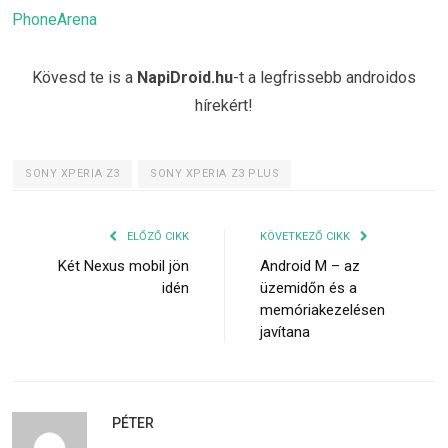
PhoneArena
Kövesd te is a
NapiDroid.hu
-t a legfrissebb androidos
hírekért!
SONY XPERIA Z3
SONY XPERIA Z3 PLUS
ELŐZŐ CIKK
KÖVETKEZŐ CIKK
Két Nexus mobil jön
Android M – az
idén
üzemidőn és a
memóriakezelésen
javítana
PÉTER