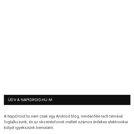
ÜDV A NAPIDROID.HU-N!
A NapiDroid.hu nem csak egy Andriod blog, mindenféle tech témával
foglalkozunk, és az okostelefonok mellett számos érdekes elektronikai
kütyüt igyekszünk bemutatni.