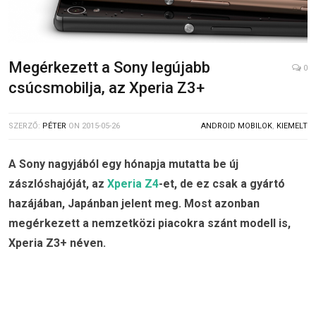
Megérkezett a Sony legújabb
0
csúcsmobilja, az Xperia Z3+
SZERZŐ:
PÉTER
ON
2015-05-26
ANDROID MOBILOK
,
KIEMELT
A Sony nagyjából egy hónapja mutatta be új
zászlóshajóját, az
Xperia Z4
-et, de ez csak a gyártó
hazájában, Japánban jelent meg. Most azonban
megérkezett a nemzetközi piacokra szánt modell is,
Xperia Z3+ néven.