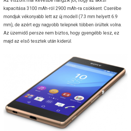
Az viszont már kevésbé hangzik jól, hogy az akksi
kapacitása 3100 mAh-ról 2900 mAh-ra csökkent. Cserébe
mondjuk vékonyabb lett az új modell (7.3 mm helyett 6.9
mm), de azért egy nagyobb telepnek többen örültek volna.
Az üzemidő persze nem biztos, hogy gyengébb lesz, ez
majd az első tesztek után kiderül.