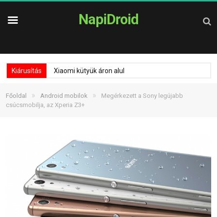
NapiDroid
Kiárusítás
Xiaomi kütyük áron alul
»
»
Főoldal
Android mobilok
Megérkezett a Sony legújabb
csúcsmobilja, az Xperia Z3+