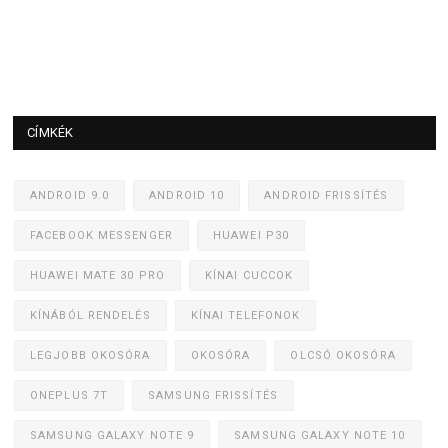
CÍMKÉK
ANDROID 9.0
ANDROID 10
ANDROID FRISSÍTÉS
FACEBOOK MESSENGER
HUAWEI P30
HUAWEI MATE 30 PRO
KÍNAI CUCCOK
KÍNÁBÓL RENDELÉS
KÍNAI TELEFONOK
LEGJOBB OKOSÓRA
OKOSÓRA
OLCSÓ OKOSÓRA
ONEPLUS 7T
SAMSUNG FRISSÍTÉS
SAMSUNG GALAXY NOTE 9
SAMSUNG GALAXY NOTE 10