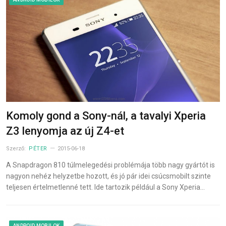
Komoly gond a Sony-nál, a tavalyi Xperia
Z3 lenyomja az új Z4-et
Szerző:
PÉTER
2015-06-18
A Snapdragon 810 túlmelegedési problémája több nagy gyártót is
nagyon nehéz helyzetbe hozott, és jó pár idei csúcsmobilt szinte
teljesen értelmetlenné tett. Ide tartozik például a Sony Xperia…
ANDROID MOBILOK