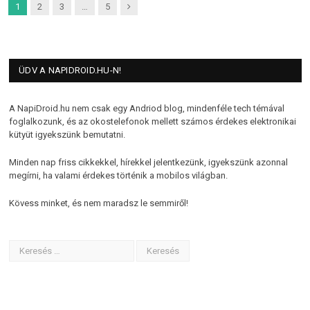
Next
1
2
3
…
5
ÜDV A NAPIDROID.HU-N!
A NapiDroid.hu nem csak egy Andriod blog, mindenféle tech témával
foglalkozunk, és az okostelefonok mellett számos érdekes elektronikai
kütyüt igyekszünk bemutatni.
Minden nap friss cikkekkel, hírekkel jelentkezünk, igyekszünk azonnal
megírni, ha valami érdekes történik a mobilos világban.
Kövess minket, és nem maradsz le semmiről!