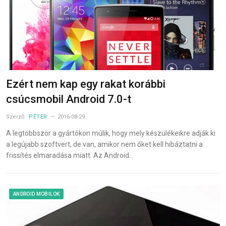
Ezért nem kap egy rakat korábbi
csúcsmobil Android 7.0-t
Szerző:
PÉTER
2016-08-29
A legtöbbször a gyártókon múlik, hogy mely készülékeikre adják ki
a legújabb szoftvert, de van, amikor nem őket kell hibáztatni a
frissítés elmaradása miatt. Az Android…
ANDROID MOBILOK