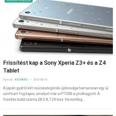
Frissítést kap a Sony Xperia Z3+ és a Z4
Tablet
Szerző:
RICHÁRD
2015-06-16
A japán gyártó két csúcskategóriás újdonsága hamarosan egy új
szoftvert fog kapni, amelyet már a PTCRB is jóváhagyott. A
frissítés build száma 28.0.A.7.24 lesz. Ha esetleg…