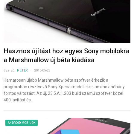
Hasznos újítást hoz egyes Sony mobilokra
a Marshmallow új béta kiadása
Szerző:
PÉTER
2016-05-28
Hamarosan újabb Marshmallow béta szoftver érkezik a
programban résztvevő Sony Xperia modellekre, ami hoz néhány
fontos változást. Az új, 23.5.A.1.203 build számú szoftver közel
400 javítást és…
ANDROID MOBILOK