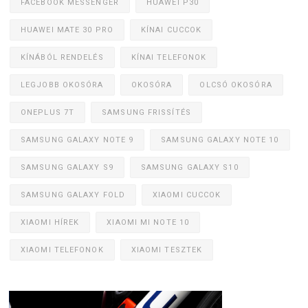
FACEBOOK MESSENGER
HUAWEI P30
HUAWEI MATE 30 PRO
KÍNAI CUCCOK
KÍNÁBÓL RENDELÉS
KÍNAI TELEFONOK
LEGJOBB OKOSÓRA
OKOSÓRA
OLCSÓ OKOSÓRA
ONEPLUS 7T
SAMSUNG FRISSÍTÉS
SAMSUNG GALAXY NOTE 9
SAMSUNG GALAXY NOTE 10
SAMSUNG GALAXY S9
SAMSUNG GALAXY S10
SAMSUNG GALAXY FOLD
XIAOMI CUCCOK
XIAOMI HÍREK
XIAOMI MI NOTE 10
XIAOMI TELEFONOK
XIAOMI TESZTEK