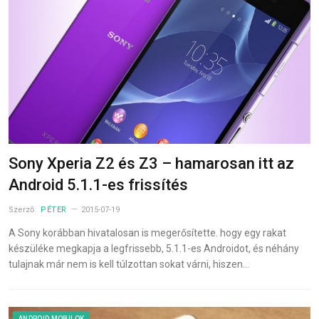
Sony Xperia Z2 és Z3 – hamarosan itt az
Android 5.1.1-es frissítés
Szerző:
PÉTER
2015-07-19
A Sony korábban hivatalosan is megerősítette. hogy egy rakat
készüléke megkapja a legfrissebb, 5.1.1-es Androidot, és néhány
tulajnak már nem is kell túlzottan sokat várni, hiszen…
ANDROID MOBILOK