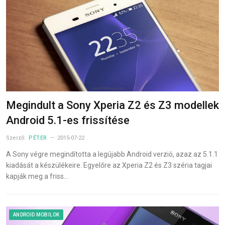
Megindult a Sony Xperia Z2 és Z3 modellek
Android 5.1-es frissítése
Szerző:
PÉTER
2015-07-22
A Sony végre megindította a legújabb Android verzió, azaz az 5.1.1
kiadását a készülékeire. Egyelőre az Xperia Z2 és Z3 széria tagjai
kapják meg a friss…
ANDROID MOBILOK