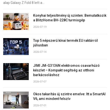
alap Galaxy Z Fold 8 lett a…
Konyhai teljesítmény új szinten: Bemutatkozik
a BlitzHome BH-228C turmixgép
2026-07-19
Top 5 népszerű kínai termék EU raktárról
júliusban
2026-07-14
JIMI JM-G3136N elektromos csavarhúzó
készlet – Kompakt segítség az otthoni
barkácsoláshoz
2026-07-07
Okos takarítás új szintre emelve: Itt a SmartAI
V6, ami mindent felszív
2026-07-01