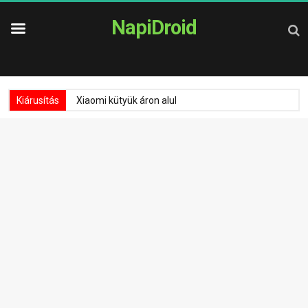
NapiDroid
Kiárusítás
Xiaomi kütyük áron alul