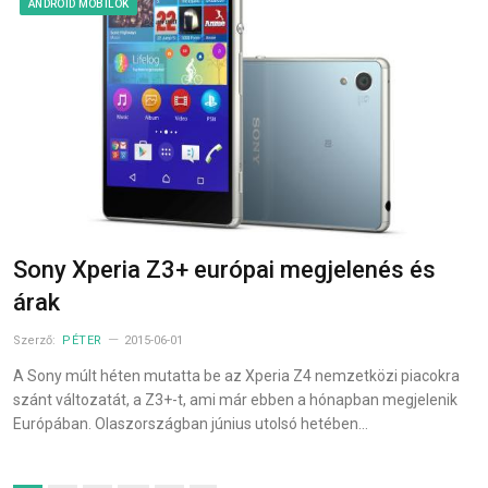
ANDROID MOBILOK
Sony Xperia Z3+ európai megjelenés és
árak
Szerző:
PÉTER
2015-06-01
A Sony múlt héten mutatta be az Xperia Z4 nemzetközi piacokra
szánt változatát, a Z3+-t, ami már ebben a hónapban megjelenik
Európában. Olaszországban június utolsó hetében…