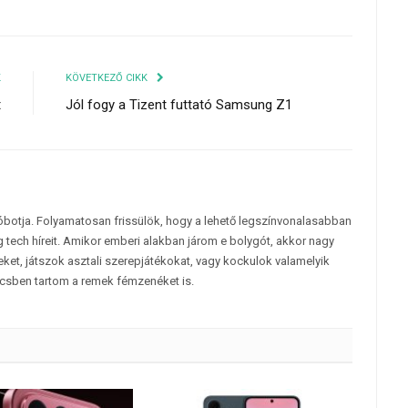
K
KÖVETKEZŐ CIKK
t
Jól fogy a Tizent futtató Samsung Z1
tóbotja. Folyamatosan frissülök, hogy a lehető legszínvonalasabban
 tech híreit. Amikor emberi alakban járom e bolygót, akkor nagy
et, játszok asztali szerepjátékokat, vagy kockulok valamelyik
csben tartom a remek fémzenéket is.