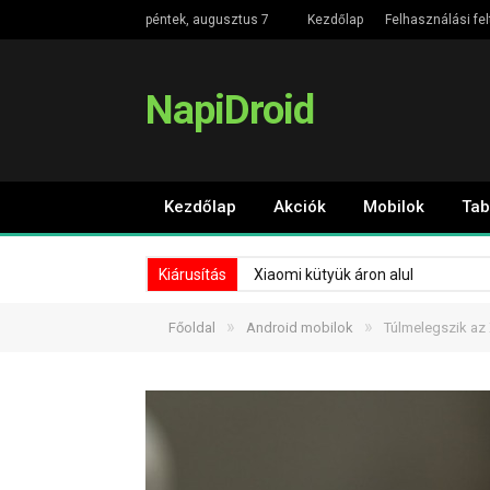
péntek, augusztus 7
Kezdőlap
Felhasználási fel
NapiDroid
Kezdőlap
Akciók
Mobilok
Tab
Kiárusítás
Xiaomi kütyük áron alul
»
»
Főoldal
Android mobilok
Túlmelegszik az X