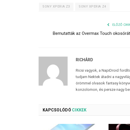
SONY XPERIA Z3
SONY XPERIA Z4
ELŐZŐ CIK
Bemutatták az Overmax Touch okosórá
RICHÁRD
Ricsi vagyok, a NapiDroid fordí
tudjam Nektek átadni a nagyvilág
örömmel olvasok fantasy könyvek
konzolomon, és persze nagy be
KAPCSOLÓDÓ
CIKKEK