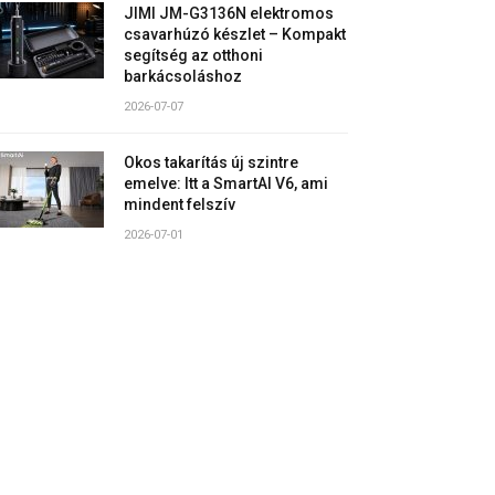
JIMI JM-G3136N elektromos
csavarhúzó készlet – Kompakt
segítség az otthoni
barkácsoláshoz
2026-07-07
Okos takarítás új szintre
emelve: Itt a SmartAI V6, ami
mindent felszív
2026-07-01