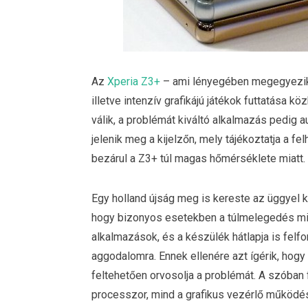
Az
Xperia Z3+
– ami lényegében megegyezik 
illetve intenzív grafikájú játékok futtatása k
válik, a problémát kiváltó alkalmazás pedig 
jelenik meg a kijelzőn, mely tájékoztatja a fe
bezárul a Z3+ túl magas hőmérséklete miatt.
Egy holland újság meg is kereste az üggyel k
hogy bizonyos esetekben a túlmelegedés mi
alkalmazások, és a készülék hátlapja is felf
aggodalomra. Ennek ellenére azt ígérik, hogy
feltehetően orvosolja a problémát. A szóban 
processzor, mind a grafikus vezérlő működés