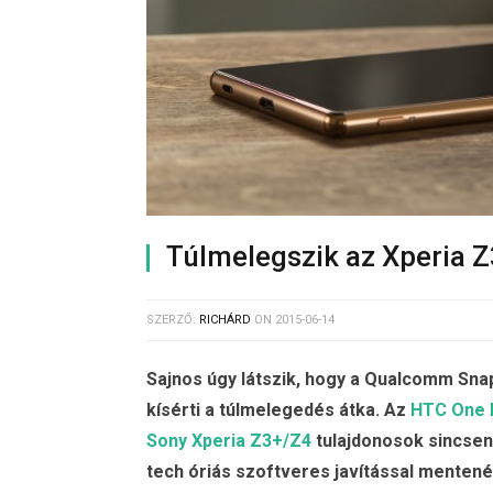
Túlmelegszik az Xperia Z3
SZERZŐ:
RICHÁRD
ON
2015-06-14
Sajnos úgy látszik, hogy a Qualcomm Snap
kísérti a túlmelegedés átka. Az
HTC One
Sony Xperia Z3+/Z4
tulajdonosok sincsen
tech óriás szoftveres javítással menten