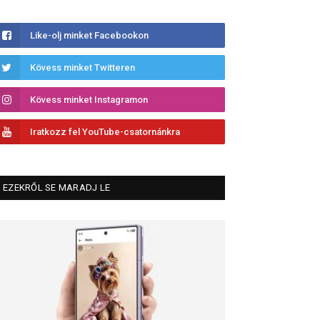
Like-olj minket Facebookon
Kövess minket Twitteren
Kövess minket Instagramon
Iratkozz fel YouTube-csatornánkra
EZEKRŐL SE MARADJ LE