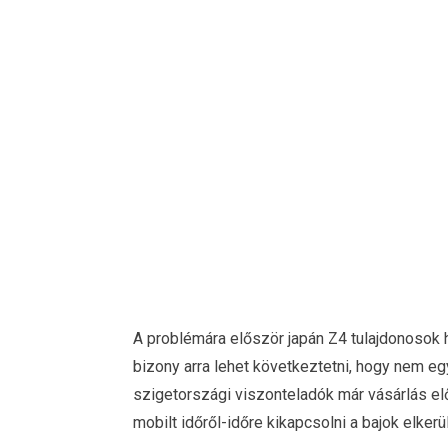
A problémára először japán Z4 tulajdonosok h
bizony arra lehet következtetni, hogy nem eg
szigetországi viszonteladók már vásárlás el
mobilt időről-időre kikapcsolni a bajok elkerü