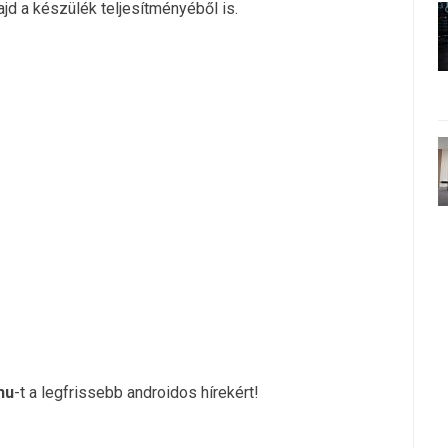
d a készülék teljesítményéből is.
hu
-t a legfrissebb androidos hírekért!