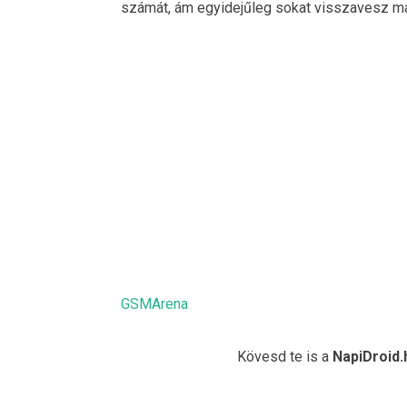
számát, ám egyidejűleg sokat visszavesz maj
GSMArena
Kövesd te is a
NapiDroid.