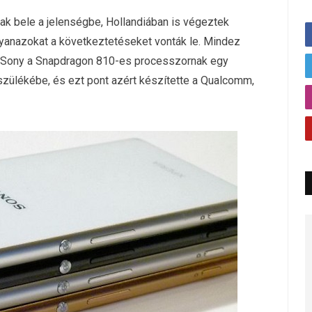
k bele a jelenségbe, Hollandiában is végeztek
gyanazokat a következtetéseket vonták le. Mindez
a Sony a Snapdragon 810-es processzornak egy
szülékébe, és ezt pont azért készítette a Qualcomm,