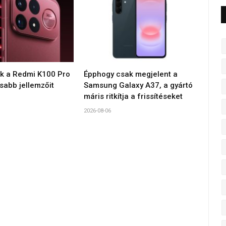
ék a Redmi K100 Pro
Épphogy csak megjelent a
sabb jellemzőit
Samsung Galaxy A37, a gyártó
máris ritkítja a frissítéseket
2026-08-06