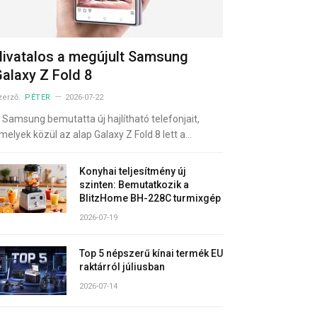
ivatalos a megújult Samsung
alaxy Z Fold 8
zerző:
PÉTER
2026-07-22
 Samsung bemutatta új hajlítható telefonjait,
melyek közül az alap Galaxy Z Fold 8 lett a…
Konyhai teljesítmény új
szinten: Bemutatkozik a
BlitzHome BH-228C turmixgép
2026-07-19
Top 5 népszerű kínai termék EU
raktárról júliusban
2026-07-14