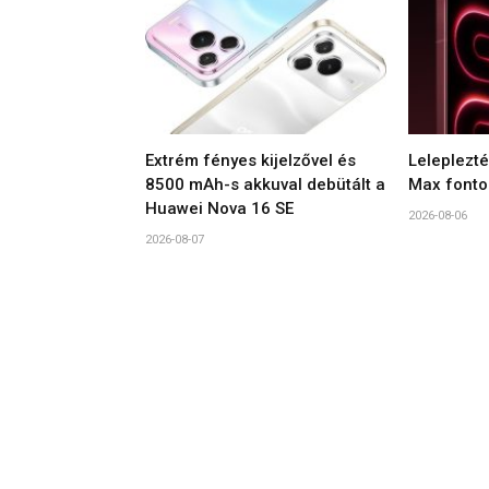
Extrém fényes kijelzővel és
Leleplezt
8500 mAh-s akkuval debütált a
Max fonto
Huawei Nova 16 SE
2026-08-06
2026-08-07