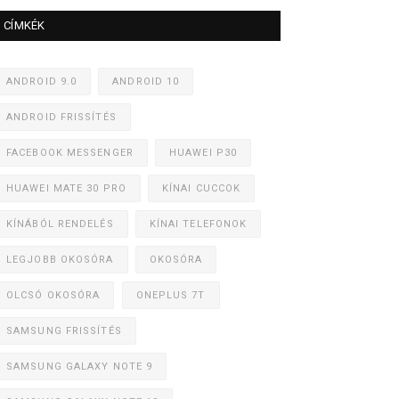
CÍMKÉK
ANDROID 9.0
ANDROID 10
ANDROID FRISSÍTÉS
FACEBOOK MESSENGER
HUAWEI P30
HUAWEI MATE 30 PRO
KÍNAI CUCCOK
KÍNÁBÓL RENDELÉS
KÍNAI TELEFONOK
LEGJOBB OKOSÓRA
OKOSÓRA
OLCSÓ OKOSÓRA
ONEPLUS 7T
SAMSUNG FRISSÍTÉS
SAMSUNG GALAXY NOTE 9