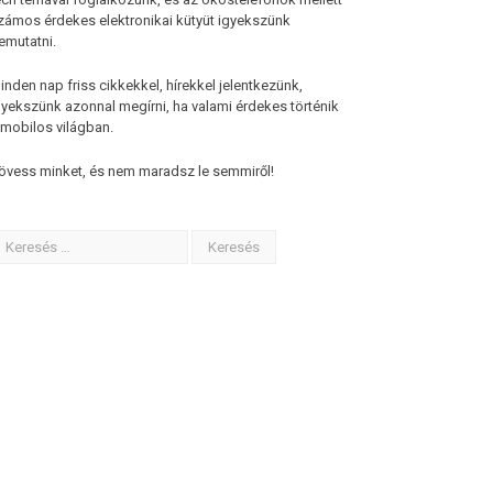
zámos érdekes elektronikai kütyüt igyekszünk
emutatni.
inden nap friss cikkekkel, hírekkel jelentkezünk,
gyekszünk azonnal megírni, ha valami érdekes történik
 mobilos világban.
övess minket, és nem maradsz le semmiről!