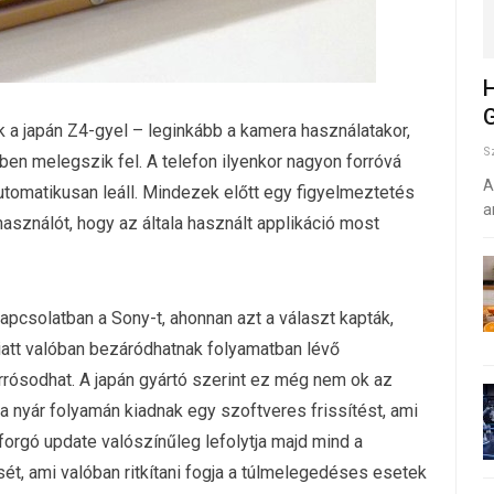
H
G
a japán Z4-gyel – leginkább a kamera használatakor,
S
özben melegszik fel. A telefon ilyenkor nagyon forróvá
A
automatikusan leáll. Mindezek előtt egy figyelmeztetés
a
lhasználót, hogy az általa használt applikáció most
apcsolatban a Sony-t, ahonnan azt a választ kapták,
att valóban bezáródhatnak folyamatban lévő
orrósodhat. A japán gyártó szerint ez még nem ok az
 a nyár folyamán kiadnak egy szoftveres frissítést, ami
forgó update valószínűleg lefolytja majd mind a
ét, ami valóban ritkítani fogja a túlmelegedéses esetek