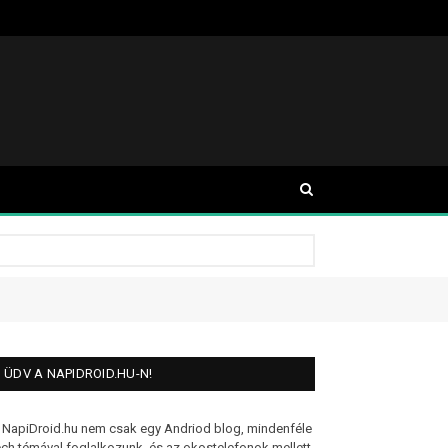
ÜDV A NAPIDROID.HU-N!
 NapiDroid.hu nem csak egy Andriod blog, mindenféle
ech témával foglalkozunk, és az okostelefonok mellett