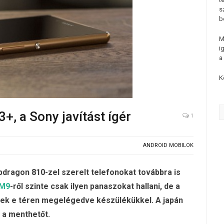
s
b
M
i
a
K
+, a Sony javítást ígér
1
ANDROID MOBILOK
dragon 810-zel szerelt telefonokat továbbra is
 M9
-ről szinte csak ilyen panaszokat hallani, de a
ek e téren megelégedve készülékükkel. A japán
é a menthetőt.