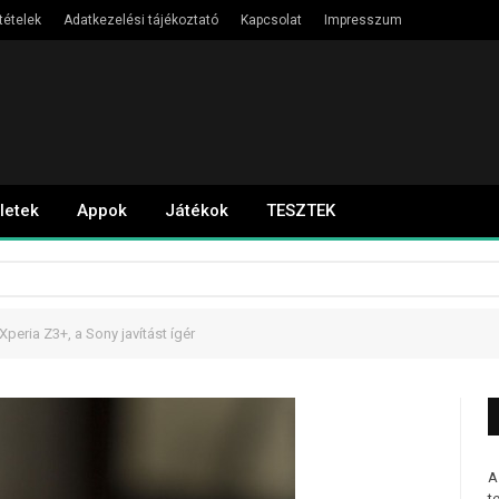
tételek
Adatkezelési tájékoztató
Kapcsolat
Impresszum
letek
Appok
Játékok
TESZTEK
peria Z3+, a Sony javítást ígér
A
t