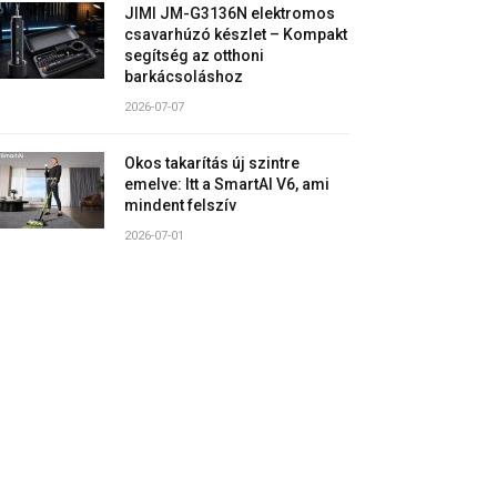
JIMI JM-G3136N elektromos
csavarhúzó készlet – Kompakt
segítség az otthoni
barkácsoláshoz
2026-07-07
Okos takarítás új szintre
emelve: Itt a SmartAI V6, ami
mindent felszív
2026-07-01