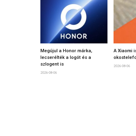
Megújul a Honor márka,
A Xiaomi i
lecserélték a logót és a
okostelef
szlogent is
2026-08-06
2026-08-06