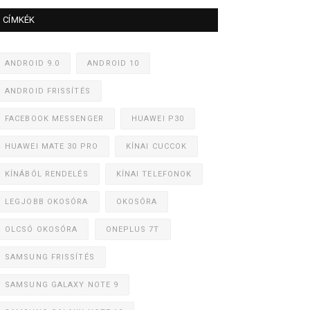
CÍMKÉK
ANDROID 9.0
ANDROID 10
ANDROID FRISSÍTÉS
FACEBOOK MESSENGER
HUAWEI P30
HUAWEI MATE 30 PRO
KÍNAI CUCCOK
KÍNÁBÓL RENDELÉS
KÍNAI TELEFONOK
LEGJOBB OKOSÓRA
OKOSÓRA
OLCSÓ OKOSÓRA
ONEPLUS 7T
SAMSUNG FRISSÍTÉS
SAMSUNG GALAXY NOTE 9