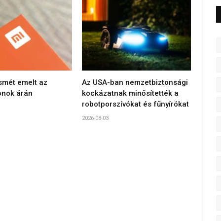
smét emelt az
Az USA-ban nemzetbiztonsági
onok árán
kockázatnak minősítették a
robotporszívókat és fűnyírókat
2026-08-03