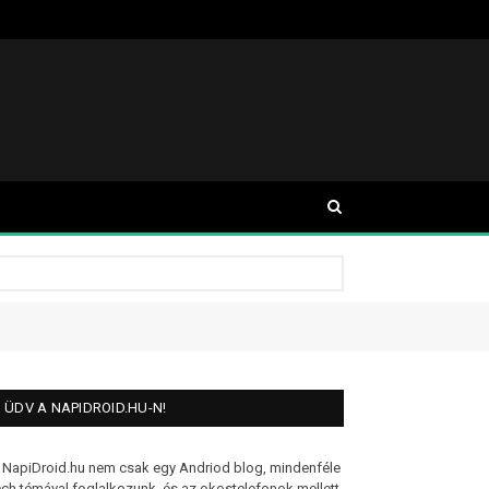
ÜDV A NAPIDROID.HU-N!
 NapiDroid.hu nem csak egy Andriod blog, mindenféle
ech témával foglalkozunk, és az okostelefonok mellett