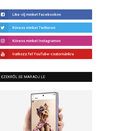
Like-olj minket Facebookon
Kövess minket Twitteren
Kövess minket Instagramon
Iratkozz fel YouTube-csatornánkra
EZEKRŐL SE MARADJ LE