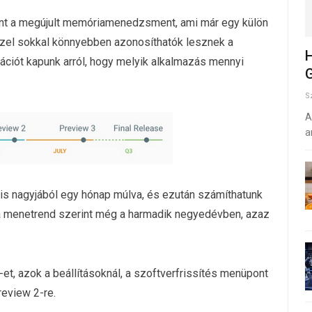
nt a megújult memóriamenedzsment, ami már egy külön
Ezzel sokkal könnyebben azonosíthatók lesznek a
H
ciót kapunk arról, hogy melyik alkalmazás mennyi
G
S
A
a
 is nagyjából egy hónap múlva, és ezután számíthatunk
 a menetrend szerint még a harmadik negyedévben, azaz
et, azok a beállításoknál, a szoftverfrissítés menüpont
review 2-re.