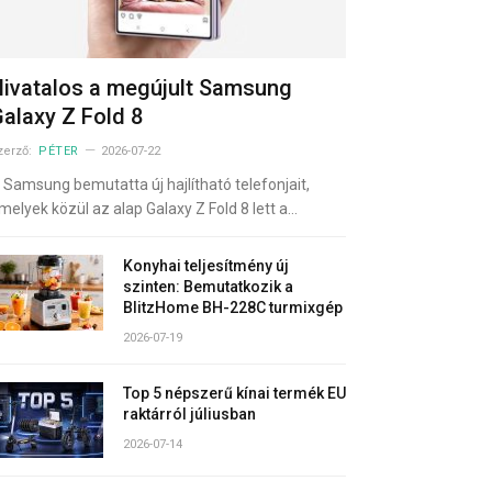
ivatalos a megújult Samsung
alaxy Z Fold 8
zerző:
PÉTER
2026-07-22
 Samsung bemutatta új hajlítható telefonjait,
melyek közül az alap Galaxy Z Fold 8 lett a…
Konyhai teljesítmény új
szinten: Bemutatkozik a
BlitzHome BH-228C turmixgép
2026-07-19
Top 5 népszerű kínai termék EU
raktárról júliusban
2026-07-14