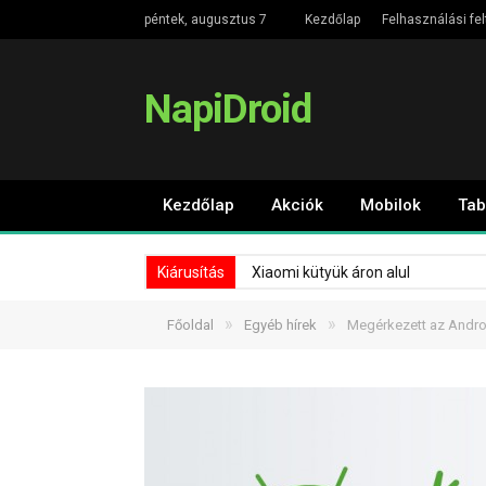
péntek, augusztus 7
Kezdőlap
Felhasználási fel
NapiDroid
Kezdőlap
Akciók
Mobilok
Tab
Kiárusítás
Xiaomi kütyük áron alul
»
»
Főoldal
Egyéb hírek
Megérkezett az Andro