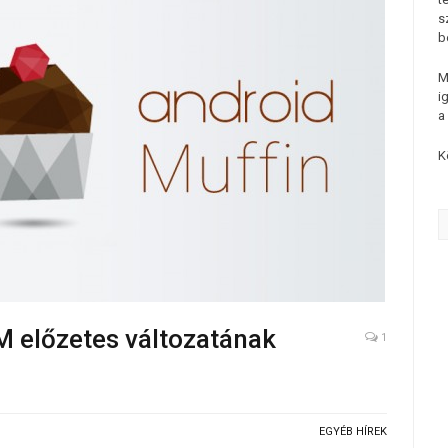
s
b
M
i
a
K
M előzetes változatának
1
EGYÉB HÍREK