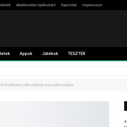
tételek
Adatkezelési tájékoztató
Kapcsolat
Impresszum
letek
Appok
Játékok
TESZTEK
id M előzetes változatának második kiadása
A
t