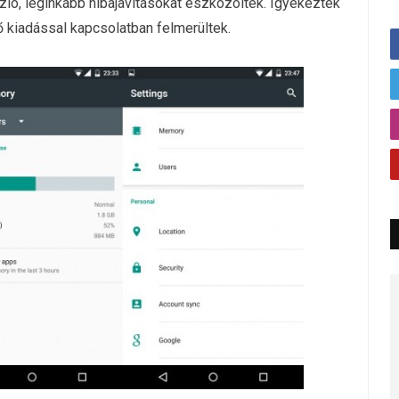
rzió, leginkább hibajavításokat eszközöltek. Igyekeztek
ő kiadással kapcsolatban felmerültek.