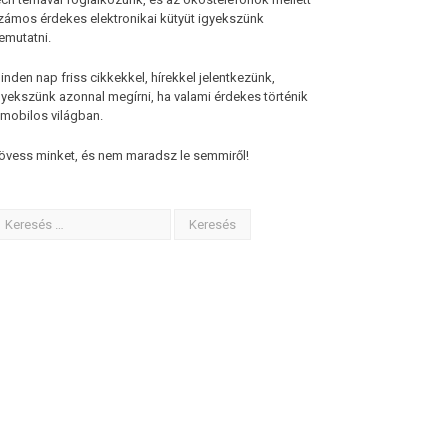
zámos érdekes elektronikai kütyüt igyekszünk
emutatni.
inden nap friss cikkekkel, hírekkel jelentkezünk,
gyekszünk azonnal megírni, ha valami érdekes történik
 mobilos világban.
övess minket, és nem maradsz le semmiről!