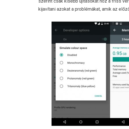
szerint csak kisebb újításokat hoz a friss ve
kijavítani azokat a problémákat, amik az előz