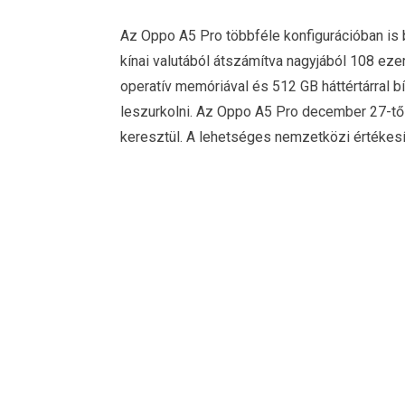
Az Oppo A5 Pro többféle konfigurációban is
kínai valutából átszámítva nagyjából 108 eze
operatív memóriával és 512 GB háttértárral bír
leszurkolni. Az Oppo A5 Pro december 27-től
keresztül. A lehetséges nemzetközi értékesít