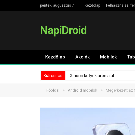
péntek, augusztus 7
Kezdőlap
Felhasználási fel
NapiDroid
Kezdőlap
Akciók
Mobilok
Tab
Kiárusítás
Xiaomi kütyük áron alul
»
»
Főoldal
Android mobilok
Megérkezett az 