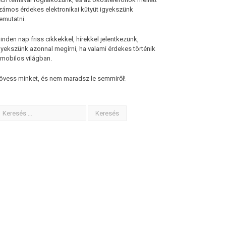
zámos érdekes elektronikai kütyüt igyekszünk
emutatni.
inden nap friss cikkekkel, hírekkel jelentkezünk,
gyekszünk azonnal megírni, ha valami érdekes történik
 mobilos világban.
övess minket, és nem maradsz le semmiről!