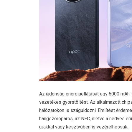
Az újdonság energiaellátását egy 6000 mAh-s
vezetékes gyorstöltést. Az alkalmazott chi
hálózatokon is száguldozni. Említést érdem
hangszórópáros, az NFC, illetve a nedves ér
ujjakkal vagy kesztyűben is vezérelhessük.