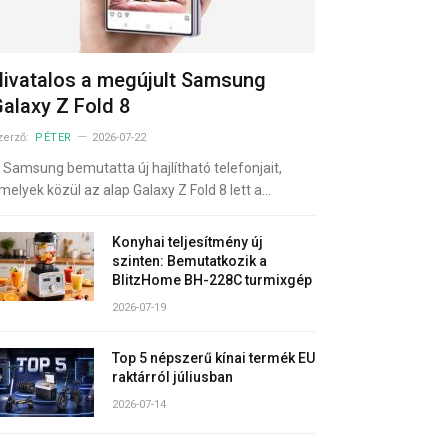
ivatalos a megújult Samsung
alaxy Z Fold 8
zerző:
PÉTER
2026-07-22
 Samsung bemutatta új hajlítható telefonjait,
melyek közül az alap Galaxy Z Fold 8 lett a…
Konyhai teljesítmény új
szinten: Bemutatkozik a
BlitzHome BH-228C turmixgép
2026-07-19
Top 5 népszerű kínai termék EU
raktárról júliusban
2026-07-14