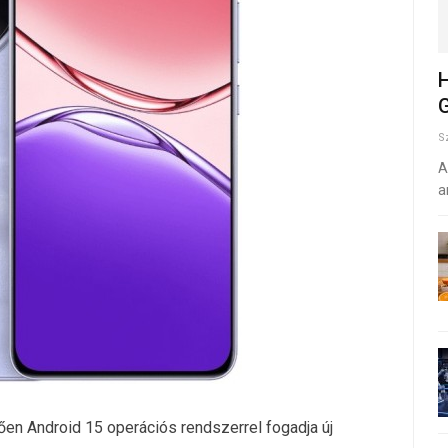
H
G
S
A
a
en Android 15 operációs rendszerrel fogadja új