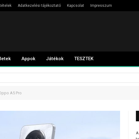
tételek
Adatkezelési tájékoztató
Kapcsolat
Impresszum
letek
Appok
Játékok
TESZTEK
Oppo A5 Pro
A
t