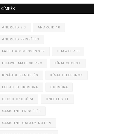
CÍMKÉK
ANDROID 9.0
ANDROID 10
ANDROID FRISSÍTÉS
FACEBOOK MESSENGER
HUAWEI P30
HUAWEI MATE 30 PRO
KÍNAI CUCCOK
KÍNÁBÓL RENDELÉS
KÍNAI TELEFONOK
LEGJOBB OKOSÓRA
OKOSÓRA
OLCSÓ OKOSÓRA
ONEPLUS 7T
SAMSUNG FRISSÍTÉS
SAMSUNG GALAXY NOTE 9