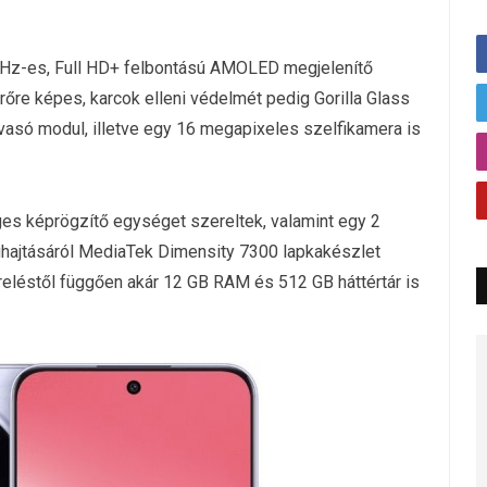
0 Hz-es, Full HD+ felbontású AMOLED megjelenítő
rőre képes, karcok elleni védelmét pedig Gorilla Glass
olvasó modul, illetve egy 16 megapixeles szelfikamera is
ges képrögzítő egységet szereltek, valamint egy 2
ajtásáról MediaTek Dimensity 7300 lapkakészlet
reléstől függően akár 12 GB RAM és 512 GB háttértár is