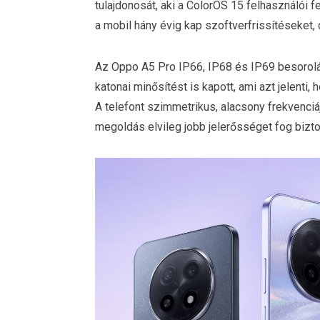
tulajdonosát, aki a ColorOS 15 felhasználói fe
a mobil hány évig kap szoftverfrissítéseket,
Az Oppo A5 Pro IP66, IP68 és IP69 besorolá
katonai minősítést is kapott, ami azt jelent
A telefont szimmetrikus, alacsony frekvenciá
megoldás elvileg jobb jelerősséget fog biztos