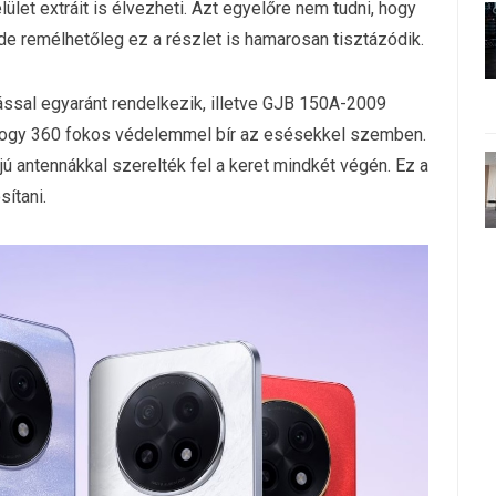
lület extráit is élvezheti. Azt egyelőre nem tudni, hogy
 de remélhetőleg ez a részlet is hamarosan tisztázódik.
ssal egyaránt rendelkezik, illetve GJB 150A-2009
i, hogy 360 fokos védelemmel bír az esésekkel szemben.
jú antennákkal szerelték fel a keret mindkét végén. Ez a
ítani.