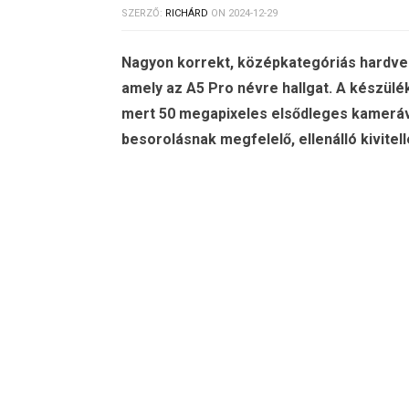
SZERZŐ:
RICHÁRD
ON
2024-12-29
Nagyon korrekt, középkategóriás hardver
amely az A5 Pro névre hallgat. A készülé
mert 50 megapixeles elsődleges kameráv
besorolásnak megfelelő, ellenálló kivitell