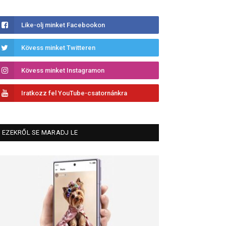
Like-olj minket Facebookon
Kövess minket Twitteren
Kövess minket Instagramon
Iratkozz fel YouTube-csatornánkra
EZEKRŐL SE MARADJ LE