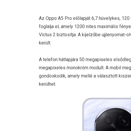
Az Oppo A5 Pro előlapját 6,7 hüvelykes, 12
foglalja el, amely 1200 nites maximális fénye
Victus 2 biztosítja. A kijelzőbe ujjlenyomat-
került.
A telefon hátlapjára 50 megapixeles elsődle
megapixeles monokróm modult. A mobil megh
gondoskodik, amely mellé a választott kisze
kerülhet.