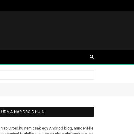
ÜDV A NAPIDROID.HU-N!
 NapiDroid.hu nem csak egy Andriod blog, mindenféle
ech témával foglalkozunk, és az okostelefonok mellett