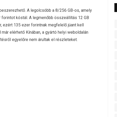
 beszerezhető. A legolcsóbb a 8/256 GB-os, amely
r forintot kóstál. A legmenőbb összeállítás 12 GB
, ezért 135 ezer forintnak megfelelő jüant kell
 már elérhető Kínában, a gyártó helyi weboldalán
ésről egyelőre nem árultak el részleteket.