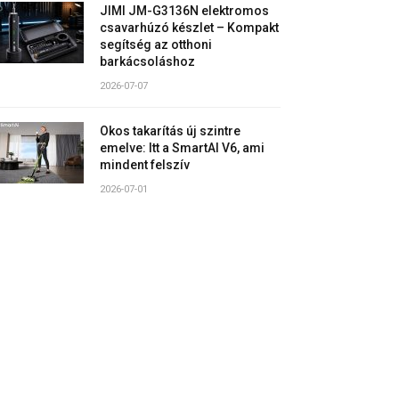
JIMI JM-G3136N elektromos
csavarhúzó készlet – Kompakt
segítség az otthoni
barkácsoláshoz
2026-07-07
Okos takarítás új szintre
emelve: Itt a SmartAI V6, ami
mindent felszív
2026-07-01