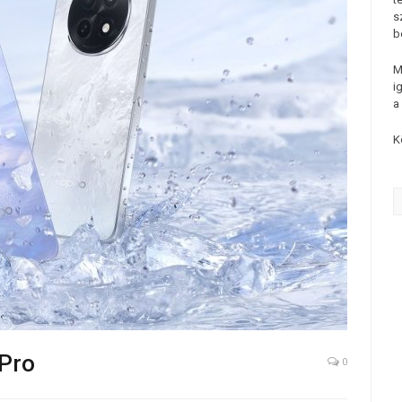
s
b
M
i
a
K
 Pro
0