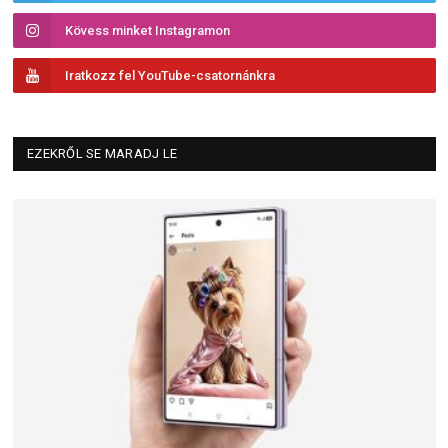
Kövess minket Instagramon
Iratkozz fel YouTube-csatornánkra
EZEKRŐL SE MARADJ LE