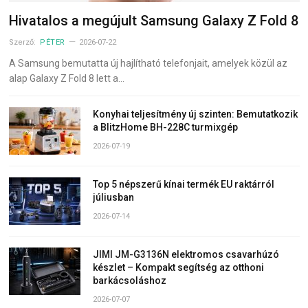
Hivatalos a megújult Samsung Galaxy Z Fold 8
Szerző:
PÉTER
2026-07-22
A Samsung bemutatta új hajlítható telefonjait, amelyek közül az
alap Galaxy Z Fold 8 lett a…
Konyhai teljesítmény új szinten: Bemutatkozik
a BlitzHome BH-228C turmixgép
2026-07-19
Top 5 népszerű kínai termék EU raktárról
júliusban
2026-07-14
JIMI JM-G3136N elektromos csavarhúzó
készlet – Kompakt segítség az otthoni
barkácsoláshoz
2026-07-07