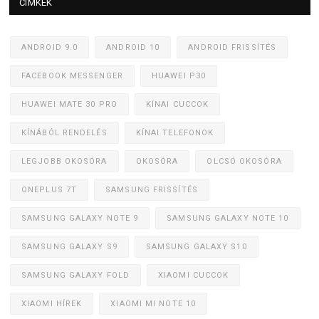
CÍMKÉK
ANDROID 9.0
ANDROID 10
ANDROID FRISSÍTÉS
FACEBOOK MESSENGER
HUAWEI P30
HUAWEI MATE 30 PRO
KÍNAI CUCCOK
KÍNÁBÓL RENDELÉS
KÍNAI TELEFONOK
LEGJOBB OKOSÓRA
OKOSÓRA
OLCSÓ OKOSÓRA
ONEPLUS 7T
SAMSUNG FRISSÍTÉS
SAMSUNG GALAXY NOTE 9
SAMSUNG GALAXY NOTE 10
SAMSUNG GALAXY S9
SAMSUNG GALAXY S10
SAMSUNG GALAXY FOLD
XIAOMI CUCCOK
XIAOMI HÍREK
XIAOMI MI NOTE 10