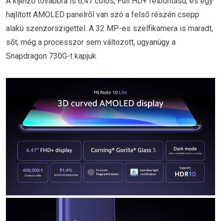
A kijelző továbbra is 6,47 colos, Full HD+ felbontású, és egy
hajlított AMOLED panelről van szó a felső részén csepp
alakú szenzorszigettel. A 32 MP-es szelfikamera is maradt,
sőt, még a processzor sem változott, ugyanúgy a
Snapdragon 730G-t kapjuk.