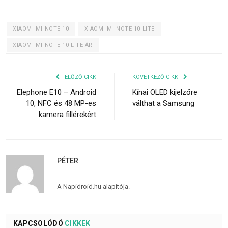
XIAOMI MI NOTE 10
XIAOMI MI NOTE 10 LITE
XIAOMI MI NOTE 10 LITE ÁR
ELŐZŐ CIKK
KÖVETKEZŐ CIKK
Elephone E10 – Android
Kínai OLED kijelzőre
10, NFC és 48 MP-es
válthat a Samsung
kamera fillérekért
PÉTER
A Napidroid.hu alapítója.
KAPCSOLÓDÓ
CIKKEK