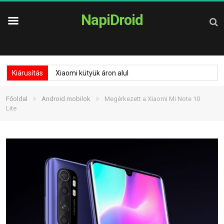
NapiDroid
Kiárusítás
Xiaomi kütyük áron alul
»
»
Főoldal
Android mobilok
Megérkezett a Xiaomi Mi Note 10
Lite