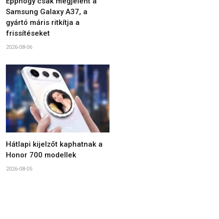
Épphogy csak megjelent a
Samsung Galaxy A37, a
gyártó máris ritkítja a
frissítéseket
2026-08-06
Hátlapi kijelzőt kaphatnak a
Honor 700 modellek
2026-08-05