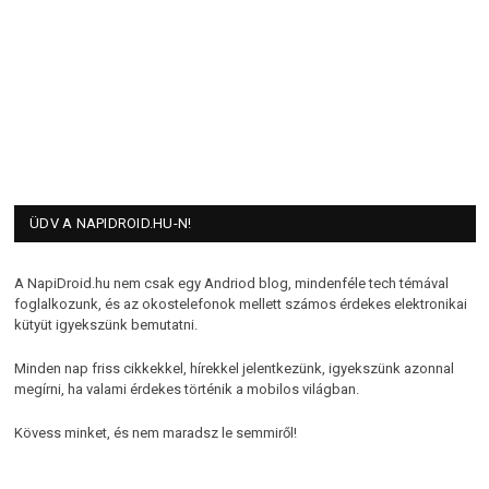
ÜDV A NAPIDROID.HU-N!
A NapiDroid.hu nem csak egy Andriod blog, mindenféle tech témával
foglalkozunk, és az okostelefonok mellett számos érdekes elektronikai
kütyüt igyekszünk bemutatni.
Minden nap friss cikkekkel, hírekkel jelentkezünk, igyekszünk azonnal
megírni, ha valami érdekes történik a mobilos világban.
Kövess minket, és nem maradsz le semmiről!