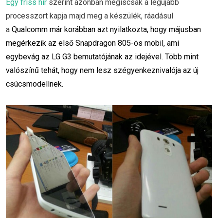
Egy friss hír
szerint azonban mégiscsak a legújabb
processzort kapja majd meg a készülék, ráadásul
a
Qualcomm már korábban azt nyilatkozta, hogy májusban
megérkezik az első Snapdragon 805-ös mobil, ami
egybevág az LG G3 bemutatójának az idejével. Több mint
valószínű tehát, hogy nem lesz szégyenkeznivalója az új
csúcsmodellnek.