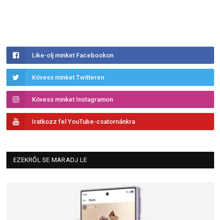
Like-olj minket Facebookon
Kövess minket Twitteren
Kövess minket Instagramon
Iratkozz fel YouTube-csatornánkra
EZEKRŐL SE MARADJ LE