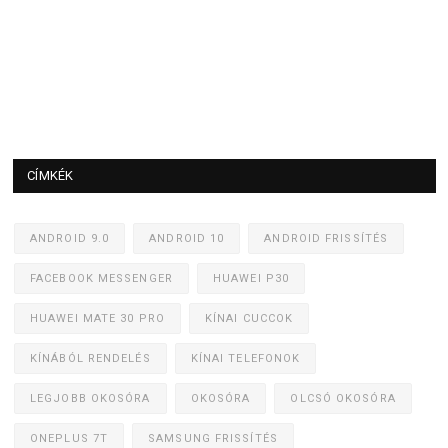
CÍMKÉK
ANDROID 9.0
ANDROID 10
ANDROID FRISSÍTÉS
FACEBOOK MESSENGER
HUAWEI P30
HUAWEI MATE 30 PRO
KÍNAI CUCCOK
KÍNÁBÓL RENDELÉS
KÍNAI TELEFONOK
LEGJOBB OKOSÓRA
OKOSÓRA
OLCSÓ OKOSÓRA
ONEPLUS 7T
SAMSUNG FRISSÍTÉS