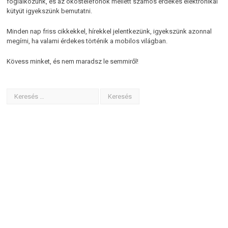
foglalkozunk, és az okostelefonok mellett számos érdekes elektronikai
kütyüt igyekszünk bemutatni.
Minden nap friss cikkekkel, hírekkel jelentkezünk, igyekszünk azonnal
megírni, ha valami érdekes történik a mobilos világban.
Kövess minket, és nem maradsz le semmiről!