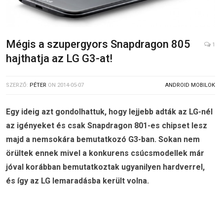
Mégis a szupergyors Snapdragon 805
1
hajthatja az LG G3-at!
SZERZŐ:
PÉTER
ON
2014-05-07
ANDROID MOBILOK
Egy ideig azt gondolhattuk, hogy lejjebb adták az LG-nél
az igényeket és csak Snapdragon 801-es chipset lesz
majd a nemsokára bemutatkozó G3-ban. Sokan nem
örültek ennek mivel a konkurens csúcsmodellek már
jóval korábban bemutatkoztak ugyanilyen hardverrel,
és így az LG lemaradásba került volna.