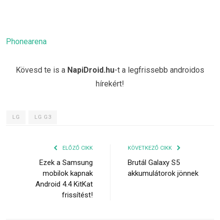
Phonearena
Kövesd te is a
NapiDroid.hu
-t a legfrissebb androidos
hírekért!
LG
LG G3
ELŐZŐ CIKK
KÖVETKEZŐ CIKK
Ezek a Samsung
Brutál Galaxy S5
mobilok kapnak
akkumulátorok jönnek
Android 4.4 KitKat
frissítést!