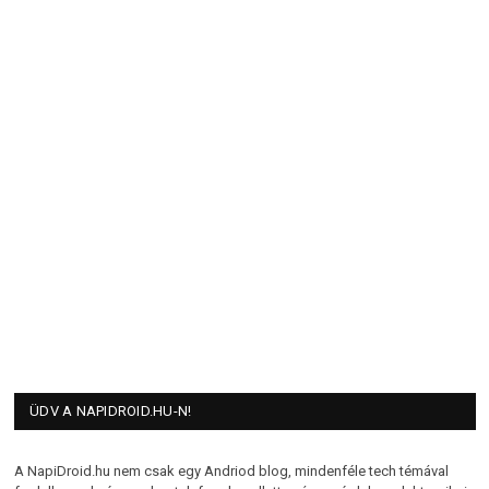
ÜDV A NAPIDROID.HU-N!
A NapiDroid.hu nem csak egy Andriod blog, mindenféle tech témával