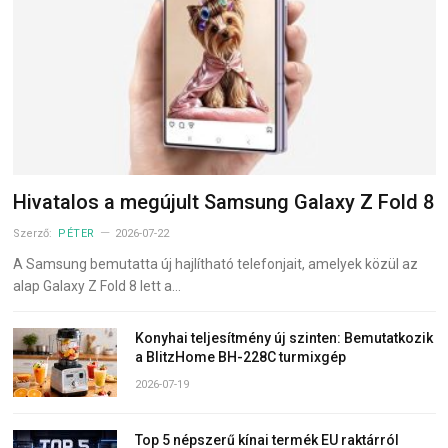
Hivatalos a megújult Samsung Galaxy Z Fold 8
Szerző:
PÉTER
2026-07-22
A Samsung bemutatta új hajlítható telefonjait, amelyek közül az
alap Galaxy Z Fold 8 lett a…
Konyhai teljesítmény új szinten: Bemutatkozik
a BlitzHome BH-228C turmixgép
2026-07-19
Top 5 népszerű kínai termék EU raktárról