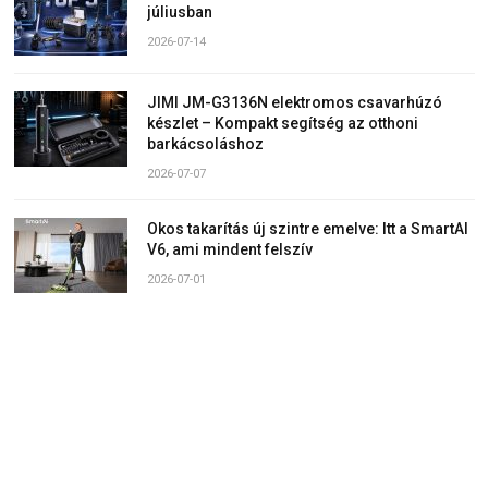
júliusban
2026-07-14
JIMI JM-G3136N elektromos csavarhúzó
készlet – Kompakt segítség az otthoni
barkácsoláshoz
2026-07-07
Okos takarítás új szintre emelve: Itt a SmartAI
V6, ami mindent felszív
2026-07-01