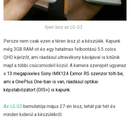
Ilyen lesz az LG G3
Persze nem csak ezen a téren lesz jó a készülék. Kapunk
még 3GB RAM-ot és egy hatalmas felbontású 5.5 colos
QHD kijelzőt, ami ráadásul ultravékony kávájával is kitűnik
majd a többi csúcsmodell közül. A kamera szerepét ugyanaz
a
13 megapixeles Sony IMX124 Exmor RS szenzor tölti be,
ami a OnePlus One-ban is van, ráadásul optikai
képstabilizátort (OIS+) is kapunk.
Az LG G3
bemutatója május 27-én lesz, tehát pár hét és
minden kiderül a készülékről.