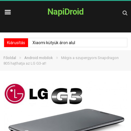
NapiDroid
Kiárusítás
Xiaomi kütyük áron alul
»
»
Főoldal
Android mobilok
Mégis a szupergyors Snapdragon
805 hajthatja az LG G3-at!