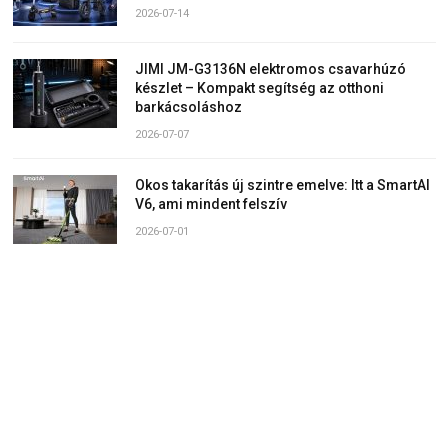
2026-07-14
JIMI JM-G3136N elektromos csavarhúzó
készlet – Kompakt segítség az otthoni
barkácsoláshoz
2026-07-07
Okos takarítás új szintre emelve: Itt a SmartAI
V6, ami mindent felszív
2026-07-01