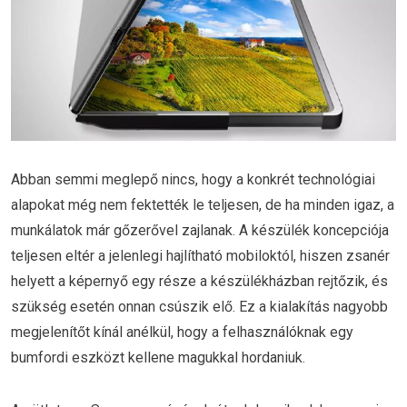
Abban semmi meglepő nincs, hogy a konkrét technológiai
alapokat még nem fektették le teljesen, de ha minden igaz, a
munkálatok már gőzerővel zajlanak. A készülék koncepciója
teljesen eltér a jelenlegi hajlítható mobiloktól, hiszen zsanér
helyett a képernyő egy része a készülékházban rejtőzik, és
szükség esetén onnan csúszik elő. Ez a kialakítás nagyobb
megjelenítőt kínál anélkül, hogy a felhasználóknak egy
bumfordi eszközt kellene magukkal hordaniuk.