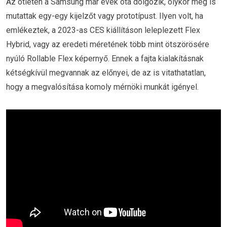
Az ötleten a Samsung már évek óta dolgozik, olykor meg is
mutattak egy-egy kijelzőt vagy prototípust. Ilyen volt, ha
emlékeztek, a 2023-as CES kiállításon leleplezett Flex
Hybrid, vagy az eredeti méretének több mint ötszörösére
nyúló Rollable Flex képernyő. Ennek a fajta kialakításnak
kétségkívül megvannak az előnyei, de az is vitathatatlan,
hogy a megvalósítása komoly mérnöki munkát igényel.