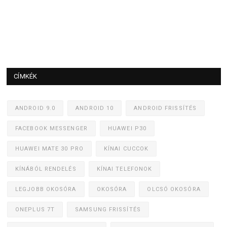
CÍMKÉK
ANDROID 9.0
ANDROID 10
ANDROID FRISSÍTÉS
FACEBOOK MESSENGER
HUAWEI P30
HUAWEI MATE 30 PRO
KÍNAI CUCCOK
KÍNÁBÓL RENDELÉS
KÍNAI TELEFONOK
LEGJOBB OKOSÓRA
OKOSÓRA
OLCSÓ OKOSÓRA
ONEPLUS 7T
SAMSUNG FRISSÍTÉS