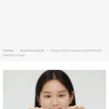
»
»
Főoldal
Android mobilok
Mégis jöhet a Samsung feltekerhető
kijelzős mobilja