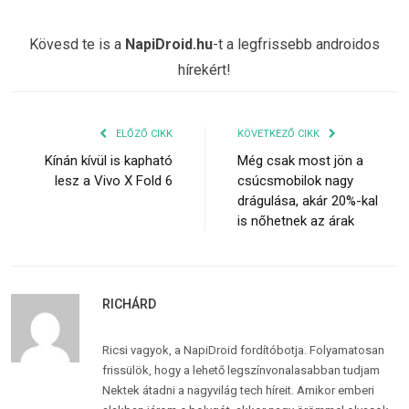
Kövesd te is a
NapiDroid.hu
-t a legfrissebb androidos
hírekért!
ELŐZŐ CIKK
KÖVETKEZŐ CIKK
Kínán kívül is kapható
Még csak most jön a
lesz a Vivo X Fold 6
csúcsmobilok nagy
drágulása, akár 20%-kal
is nőhetnek az árak
RICHÁRD
Ricsi vagyok, a NapiDroid fordítóbotja. Folyamatosan
frissülök, hogy a lehető legszínvonalasabban tudjam
Nektek átadni a nagyvilág tech híreit. Amikor emberi