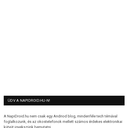
ÜDV A NAPIDROID.HU-N!
A NapiDroid.hu nem csak egy Andriod blog, mindenféle tech témával
foglalkozunk, és az okostelefonok mellett számos érdekes elektronikai
kütyüt igyekszünk bemutatni.