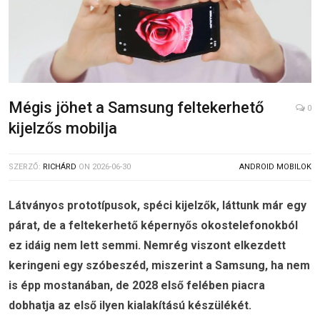
Mégis jöhet a Samsung feltekerhető
0
kijelzős mobilja
SZERZŐ:
RICHÁRD
ON
2026-06-30
ANDROID MOBILOK
Látványos prototípusok, spéci kijelzők, láttunk már egy
párat, de a feltekerhető képernyős okostelefonokból
ez idáig nem lett semmi. Nemrég viszont elkezdett
keringeni egy szóbeszéd, miszerint a Samsung, ha nem
is épp mostanában, de 2028 első felében piacra
dobhatja az első ilyen kialakítású készülékét.