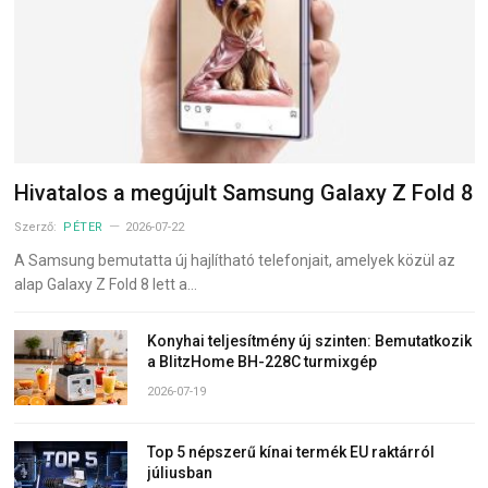
Hivatalos a megújult Samsung Galaxy Z Fold 8
Szerző:
PÉTER
2026-07-22
A Samsung bemutatta új hajlítható telefonjait, amelyek közül az
alap Galaxy Z Fold 8 lett a…
Konyhai teljesítmény új szinten: Bemutatkozik
a BlitzHome BH-228C turmixgép
2026-07-19
Top 5 népszerű kínai termék EU raktárról
júliusban