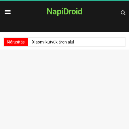
NapiDroid
Kiárusítás
Xiaomi kütyük áron alul