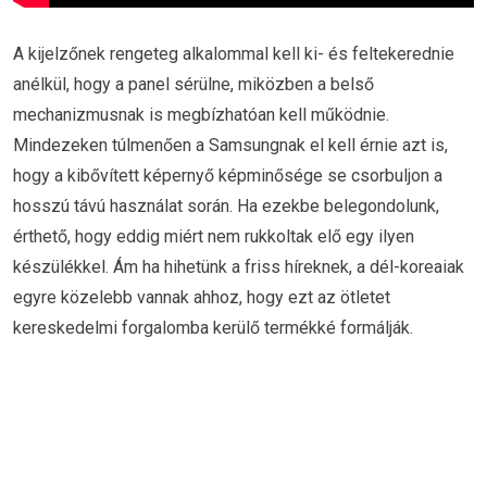
A kijelzőnek rengeteg alkalommal kell ki- és feltekerednie
anélkül, hogy a panel sérülne, miközben a belső
mechanizmusnak is megbízhatóan kell működnie.
Mindezeken túlmenően a Samsungnak el kell érnie azt is,
hogy a kibővített képernyő képminősége se csorbuljon a
hosszú távú használat során. Ha ezekbe belegondolunk,
érthető, hogy eddig miért nem rukkoltak elő egy ilyen
készülékkel. Ám ha hihetünk a friss híreknek, a dél-koreaiak
egyre közelebb vannak ahhoz, hogy ezt az ötletet
kereskedelmi forgalomba kerülő termékké formálják.