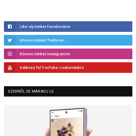
Like-olj minket Facebookon
Kövess minket Twitteren
Kövess minket Instagramon
Iratkozz fel YouTube-csatornánkra
EZEKRŐL SE MARADJ LE