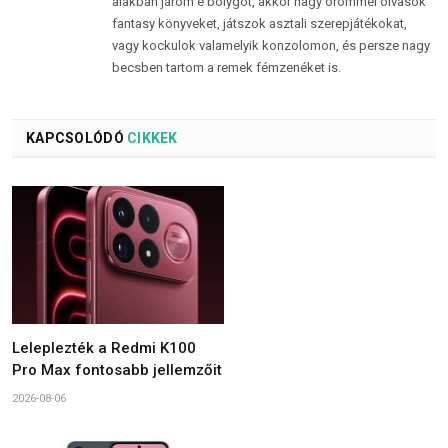
alakban járom e bolygót, akkor nagy örömmel olvasok
fantasy könyveket, játszok asztali szerepjátékokat,
vagy kockulok valamelyik konzolomon, és persze nagy
becsben tartom a remek fémzenéket is.
KAPCSOLÓDÓ
CIKKEK
Leleplezték a Redmi K100
Pro Max fontosabb jellemzőit
2026-08-06