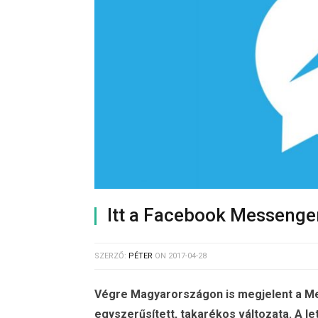
Itt a Facebook Messenger
SZERZŐ:
PÉTER
ON
2017-04-28
Végre Magyarországon is megjelent a Mes
egyszerűsített, takarékos változata. A le