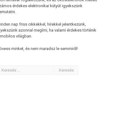
zámos érdekes elektronikai kütyüt igyekszünk
emutatni.
inden nap friss cikkekkel, hírekkel jelentkezünk,
gyekszünk azonnal megírni, ha valami érdekes történik
 mobilos világban.
övess minket, és nem maradsz le semmiről!