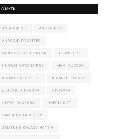
CÍMKÉK
ANDROID 9.0
ANDROID 10
ANDROID FRISSÍTÉS
FACEBOOK MESSENGER
HUAWEI P30
HUAWEI MATE 30 PRO
KÍNAI CUCCOK
KÍNÁBÓL RENDELÉS
KÍNAI TELEFONOK
LEGJOBB OKOSÓRA
OKOSÓRA
OLCSÓ OKOSÓRA
ONEPLUS 7T
SAMSUNG FRISSÍTÉS
SAMSUNG GALAXY NOTE 9