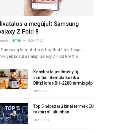
ivatalos a megújult Samsung
alaxy Z Fold 8
zerző:
PÉTER
2026-07-22
 Samsung bemutatta új hajlítható telefonjait,
melyek közül az alap Galaxy Z Fold 8 lett a…
Konyhai teljesítmény új
szinten: Bemutatkozik a
BlitzHome BH-228C turmixgép
2026-07-19
Top 5 népszerű kínai termék EU
raktárról júliusban
2026-07-14