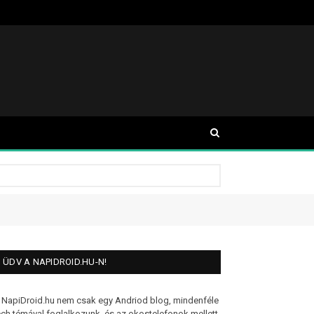
ÜDV A NAPIDROID.HU-N!
 NapiDroid.hu nem csak egy Andriod blog, mindenféle
ech témával foglalkozunk, és az okostelefonok mellett