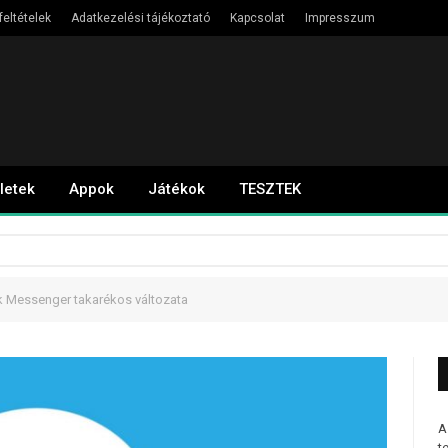
feltételek
Adatkezelési tájékoztató
Kapcsolat
Impresszum
letek
Appok
Játékok
TESZTEK
k Messenger takarékos változata
A
t