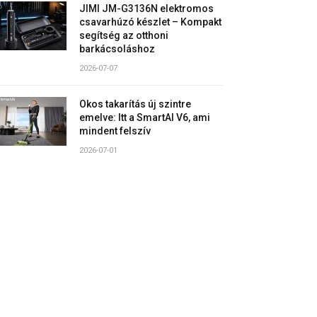
JIMI JM-G3136N elektromos
csavarhúzó készlet – Kompakt
segítség az otthoni
barkácsoláshoz
2026-07-07
Okos takarítás új szintre
emelve: Itt a SmartAI V6, ami
mindent felszív
2026-07-01