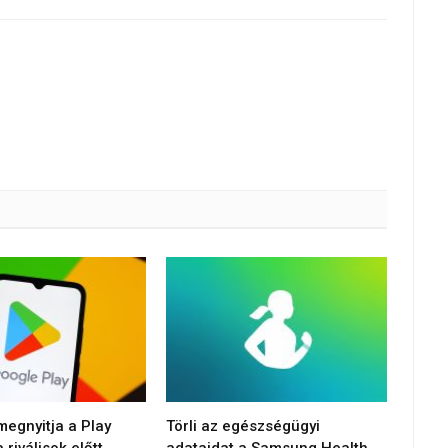
egnyitja a Play
Törli az egészségügyi
 riválisok előtt
adataidat a Samsung Health,