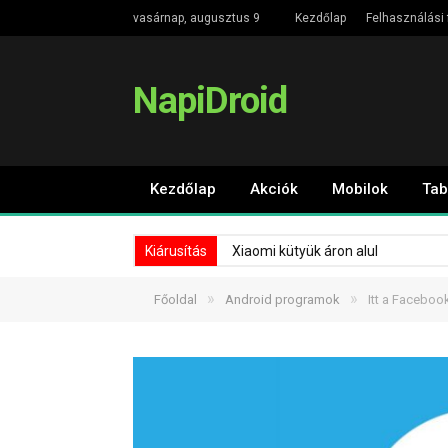
vasárnap, augusztus 9
Kezdőlap
Felhasználási 
NapiDroid
Kezdőlap
Akciók
Mobilok
Tab
Kiárusítás
Xiaomi kütyük áron alul
»
»
Főoldal
Android programok
Itt a Faceboo