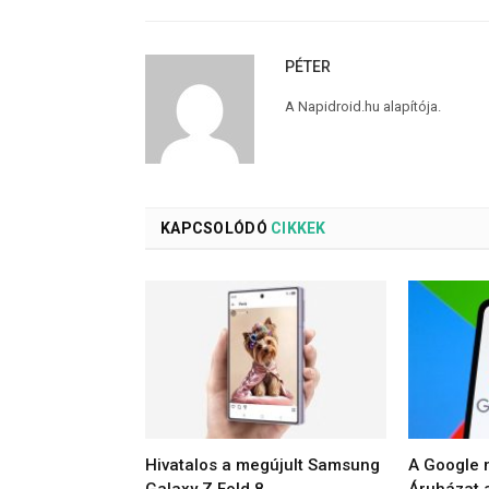
PÉTER
A Napidroid.hu alapítója.
KAPCSOLÓDÓ
CIKKEK
Hivatalos a megújult Samsung
A Google m
Galaxy Z Fold 8
Áruházat a