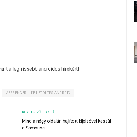
hu
-t a legfrissebb androidos hírekért!
MESSENGER LITE LETÖLTÉS ANDROID
K
KÖVETKEZŐ CIKK
8
Mind a négy oldalán hajlított kijelzővel készül
n
a Samsung