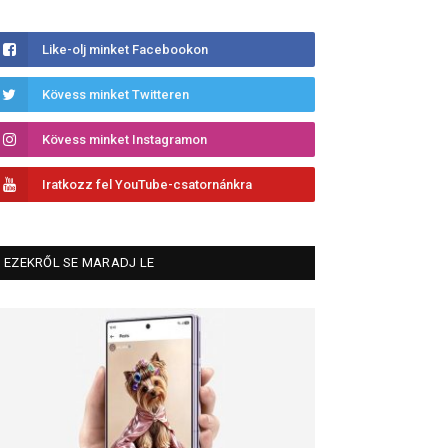
Like-olj minket Facebookon
Kövess minket Twitteren
Kövess minket Instagramon
Iratkozz fel YouTube-csatornánkra
EZEKRŐL SE MARADJ LE