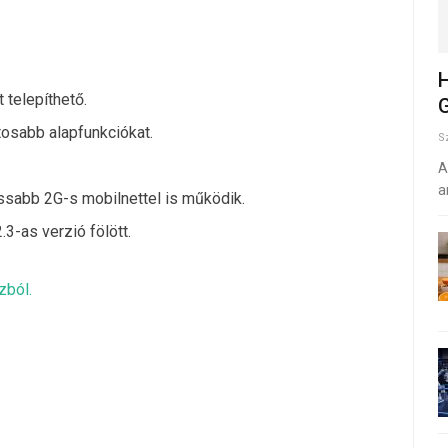
H
t telepíthető.
G
tosabb alapfunkciókat.
S
A
a
assabb 2G-s mobilnettel is működik.
3-as verzió fölött.
zból.