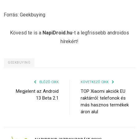
Forrás: Geekbuying
Kövesd te is a
NapiDroid.hu
-t a legfrissebb androidos
hírekért!
GEEKBUYING
ELŐZŐ CIKK
KÖVETKEZŐ CIKK
Megjelent az Android
TOP Xiaomi akciók EU
13 Beta 2.1
raktárról: telefonok és
más hasznos termékek
áron alul