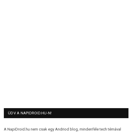
ÜDV A NAPIDROID.HU-N!
A NapiDroid.hu nem csak egy Andriod blog, mindenféle tech témával