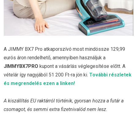
A JIMMY BX7 Pro atkaporszívó most mindössze 129,99
eurós áron rendelhető, amennyiben használjuk a
JIMMYBX7PRO
kupont a vásárlás véglegesítése előtt. A
vételár így nagyjából 51 200 Ft-ra jön ki.
További részletek
és megrendelés ezen a linken!
A kiszállítás EU raktárról történik, gyorsan hozza a futár a
csomagot, és semmi extra fizetnivalód nem lesz.