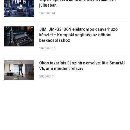
júliusban
2026-07-14
JIMI JM-G3136N elektromos csavarhúzó
készlet – Kompakt segítség az otthoni
barkácsoláshoz
2026-07-07
Okos takarítás új szintre emelve: Itt a SmartAI
V6, ami mindent felszív
2026-07-01