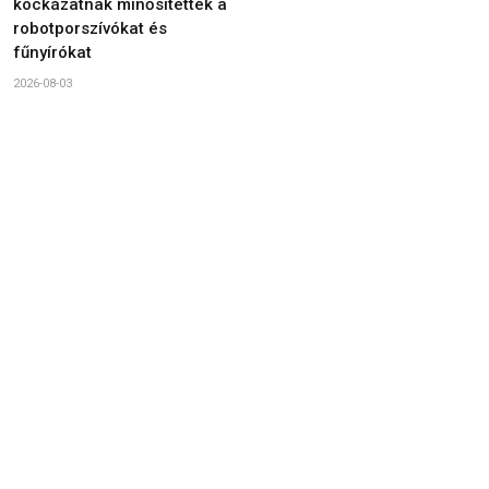
kockázatnak minősítették a
robotporszívókat és
fűnyírókat
2026-08-03