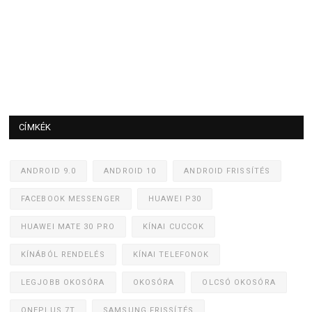
CÍMKÉK
ANDROID 9.0
ANDROID 10
ANDROID FRISSÍTÉS
FACEBOOK MESSENGER
HUAWEI P30
HUAWEI MATE 30 PRO
KÍNAI CUCCOK
KÍNÁBÓL RENDELÉS
KÍNAI TELEFONOK
LEGJOBB OKOSÓRA
OKOSÓRA
OLCSÓ OKOSÓRA
ONEPLUS 7T
SAMSUNG FRISSÍTÉS