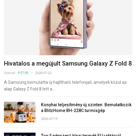
Hivatalos a megújult Samsung Galaxy Z Fold 8
Szerző:
PÉTER
2026-07-22
A Samsung bemutatta új hajlítható telefonjait, amelyek közül az
alap Galaxy Z Fold 8 lett a…
Konyhai teljesítmény új szinten: Bemutatkozik
a BlitzHome BH-228C turmixgép
2026-07-19
Top 5 népszerű kínai termék EU raktárról