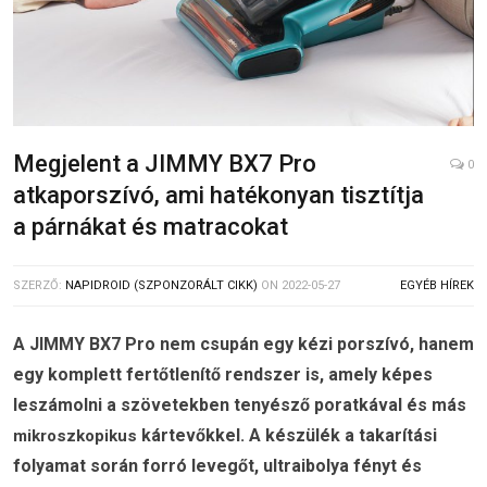
Megjelent a JIMMY BX7 Pro
0
atkaporszívó, ami hatékonyan tisztítja
a párnákat és matracokat
SZERZŐ:
NAPIDROID (SZPONZORÁLT CIKK)
ON
2022-05-27
EGYÉB HÍREK
A JIMMY BX7 Pro nem csupán egy kézi porszívó, hanem
egy komplett fertőtlenítő rendszer is, amely képes
leszámolni a szövetekben tenyésző poratkával és más
kártevőkkel. A készülék a takarítási
mikroszkopikus
folyamat során forró levegőt, ultraibolya fényt és