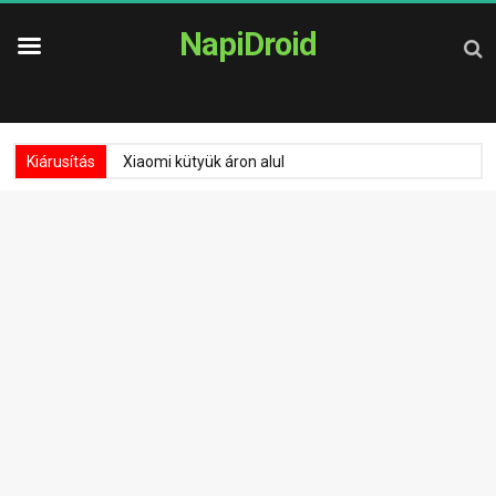
NapiDroid
Kiárusítás
Xiaomi kütyük áron alul