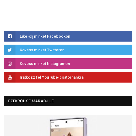
Like-olj minket Facebookon
Kövess minket Twitteren
Kövess minket Instagramon
Iratkozz fel YouTube-csatornánkra
EZEKRŐL SE MARADJ LE