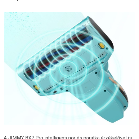
A JIMMY BX7 Pro intelligens por és poratka érzékelővel is