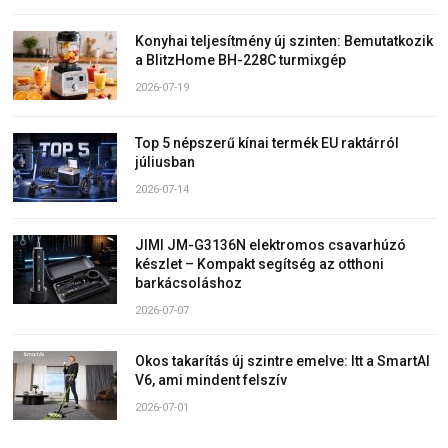
Konyhai teljesítmény új szinten: Bemutatkozik
a BlitzHome BH-228C turmixgép
2026-07-19
Top 5 népszerű kínai termék EU raktárról
júliusban
2026-07-14
JIMI JM-G3136N elektromos csavarhúzó
készlet – Kompakt segítség az otthoni
barkácsoláshoz
2026-07-07
Okos takarítás új szintre emelve: Itt a SmartAI
V6, ami mindent felszív
2026-07-01