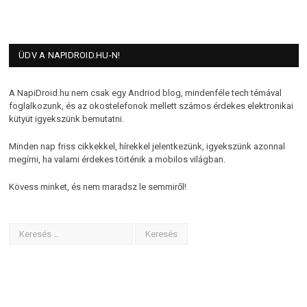
ÜDV A NAPIDROID.HU-N!
A NapiDroid.hu nem csak egy Andriod blog, mindenféle tech témával
foglalkozunk, és az okostelefonok mellett számos érdekes elektronikai
kütyüt igyekszünk bemutatni.
Minden nap friss cikkekkel, hírekkel jelentkezünk, igyekszünk azonnal
megírni, ha valami érdekes történik a mobilos világban.
Kövess minket, és nem maradsz le semmiről!