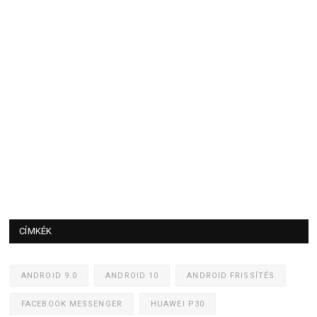
CÍMKÉK
ANDROID 9.0
ANDROID 10
ANDROID FRISSÍTÉS
FACEBOOK MESSENGER
HUAWEI P30