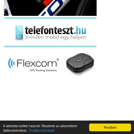
A weboldal sütiket használ. Részletek az adatvédelmi
Rendben
Napidroid.hu 2019
tájékoztatónkban.
További információ