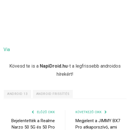
Via
Kövesd te is a
NapiDroid.hu
-t a legfrissebb androidos
hírekért!
ANDROID 13
ANDROID FRISSÍTÉS
ELŐZŐ CIKK
KÖVETKEZŐ CIKK
Bejelentették a Realme
Megjelent a JIMMY BX7
Narzo 50 5G és 50 Pro
Pro atkaporszívó, ami