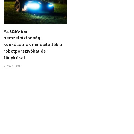
Az USA-ban
nemzetbiztonsági
kockázatnak minősítették a
robotporszívókat és
fűnyírókat
2026-08-03