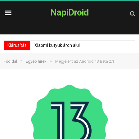
NapiDroid
Kiárusítás
Xiaomi kütyük áron alul
»
»
Főoldal
Egyéb hírek
Megjelent az Android 13 Beta 2.1