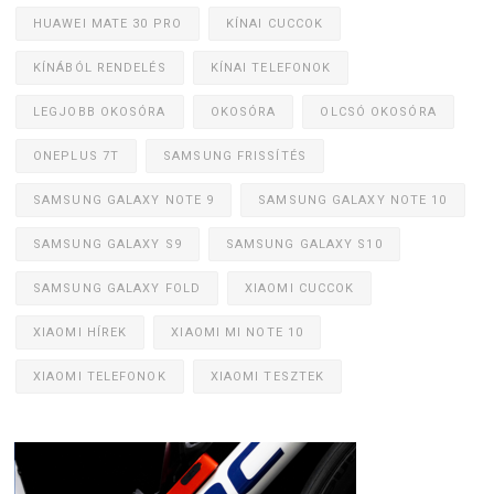
HUAWEI MATE 30 PRO
KÍNAI CUCCOK
KÍNÁBÓL RENDELÉS
KÍNAI TELEFONOK
LEGJOBB OKOSÓRA
OKOSÓRA
OLCSÓ OKOSÓRA
ONEPLUS 7T
SAMSUNG FRISSÍTÉS
SAMSUNG GALAXY NOTE 9
SAMSUNG GALAXY NOTE 10
SAMSUNG GALAXY S9
SAMSUNG GALAXY S10
SAMSUNG GALAXY FOLD
XIAOMI CUCCOK
XIAOMI HÍREK
XIAOMI MI NOTE 10
XIAOMI TELEFONOK
XIAOMI TESZTEK