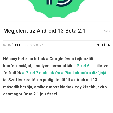
Megjelent az Android 13 Beta 2.1
0
SZERZŐ:
PÉTER
ON
2022-05-27
EGYÉB HÍREK
Néhány hete tartották a Google éves fejlesztői
konferenciáját, amelyen bemutatták a
Pixel 6a
-t, illetve
felfedték
a Pixel 7 mobilok és a Pixel okosóra dizájnját
is. Szoftveres téren pedig debütált az Android 13
második bétája, amihez most kiadtak egy kisebb javító
csomagot Beta 2.1 jelzéssel.