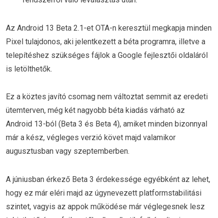
Az Android 13 Beta 2.1-et OTA-n keresztül megkapja minden
Pixel tulajdonos, aki jelentkezett a béta programra, illetve a
telepítéshez szükséges fájlok a Google fejlesztői oldaláról
is letölthetők.
Ez a köztes javító csomag nem változtat semmit az eredeti
ütemterven, még két nagyobb béta kiadás várható az
Android 13-ból (Beta 3 és Beta 4), amiket minden bizonnyal
már a kész, végleges verzió követ majd valamikor
augusztusban vagy szeptemberben.
A júniusban érkező Beta 3 érdekessége egyébként az lehet,
hogy ez már eléri majd az úgynevezett platformstabilitási
szintet, vagyis az appok működése már véglegesnek lesz