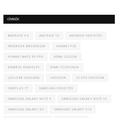
CÍMKÉK
ANDROID 9.0
ANDROID 10
ANDROID FRISSÍTÉS
FACEBOOK MESSENGER
HUAWEI P30
HUAWEI MATE 30 PRO
KÍNAI CUCCOK
KÍNÁBÓL RENDELÉS
KÍNAI TELEFONOK
LEGJOBB OKOSÓRA
OKOSÓRA
OLCSÓ OKOSÓRA
ONEPLUS 7T
SAMSUNG FRISSÍTÉS
SAMSUNG GALAXY NOTE 9
SAMSUNG GALAXY NOTE 10
SAMSUNG GALAXY S9
SAMSUNG GALAXY S10