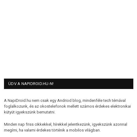
ÜDV A NAPIDROID.HU-N!
A NapiDroid.hu nem csak egy Andriod blog, mindenféle tech témával
foglalkozunk, és az okostelefonok mellett számos érdekes elektronikai
kütyüt igyekszünk bemutatni.
Minden nap friss cikkekkel, hírekkel jelentkezünk, igyekszünk azonnal
megírni, ha valami érdekes történik a mobilos világban.