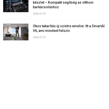
készlet – Kompakt segítség az otthoni
barkácsoláshoz
2026-07-07
Okos takarítás új szintre emelve: Itt a SmartAI
V6, ami mindent felszív
2026-07-01