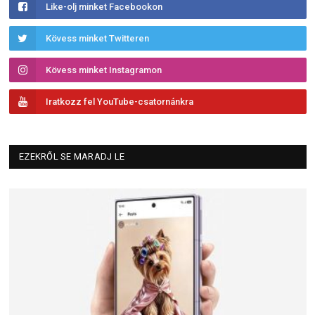
Like-olj minket Facebookon
Kövess minket Twitteren
Kövess minket Instagramon
Iratkozz fel YouTube-csatornánkra
EZEKRŐL SE MARADJ LE