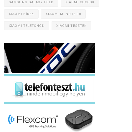
SAMSUNG GALAXY FOLD
XIAOMI CUCCOK
XIAOMI HÍREK
XIAOMI MI NOTE 10
XIAOMI TELEFONOK
XIAOMI TESZTEK