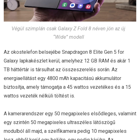
Végül szimplán csak Galaxy Z Fold 8 néven jön az új
“Wide” modell
Az okostelefon belsejébe Snapdragon 8 Elite Gen 5 for
Galaxy lapkakészlet kerül, amelyhez 12 GB RAM és akár 1
TB háttértár is társulhat az összeszerelés során. Az
energiaellátást egy 4800 mAh kapacitású akkumulátor
biztosítja, amely támogatja a 45 wattos vezetékes és a 15
wattos vezeték nélküli töltést is.
A kamerarendszer egy 50 megapixeles elsődleges, valamint
egy szintén 50 megapixeles ultraszéles látószögű
modulból áll majd, a szelfikamera pedig 10 megapixeles
lesz, ebből kerül egy belülre, egy pedig kívülre. Az