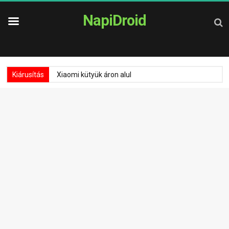
NapiDroid
Kiárusítás
Xiaomi kütyük áron alul