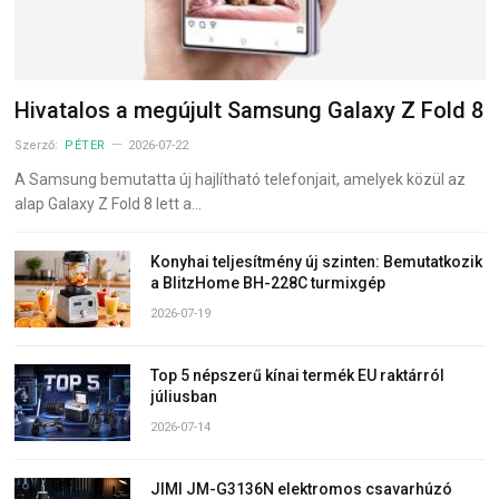
Hivatalos a megújult Samsung Galaxy Z Fold 8
Szerző:
PÉTER
2026-07-22
A Samsung bemutatta új hajlítható telefonjait, amelyek közül az
alap Galaxy Z Fold 8 lett a…
Konyhai teljesítmény új szinten: Bemutatkozik
a BlitzHome BH-228C turmixgép
2026-07-19
Top 5 népszerű kínai termék EU raktárról
júliusban
2026-07-14
JIMI JM-G3136N elektromos csavarhúzó