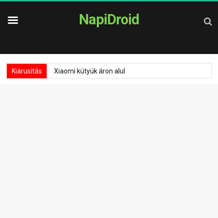
NapiDroid
Kiárusítás
Xiaomi kütyük áron alul