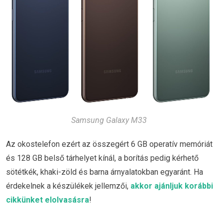
Samsung Galaxy M33
Az okostelefon ezért az összegért 6 GB operatív memóriát
és 128 GB belső tárhelyet kínál, a borítás pedig kérhető
sötétkék, khaki-zöld és barna árnyalatokban egyaránt. Ha
érdekelnek a készülékek jellemzői,
akkor ajánljuk korábbi
cikkünket elolvasásra
!