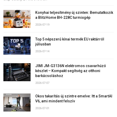
Konyhai teljesítmény új szinten: Bemutatkozik
a BlitzHome BH-228C turmixgép
2026-07-19
Top 5 népszerű kínai termék EU raktárról
júliusban
2026-07-14
JIMI JM-G3136N elektromos csavarhúzó
készlet – Kompakt segítség az otthoni
barkácsoláshoz
2026-07-07
Okos takarítás új szintre emelve: Itt a SmartAI
V6, ami mindent felszív
2026-07-01