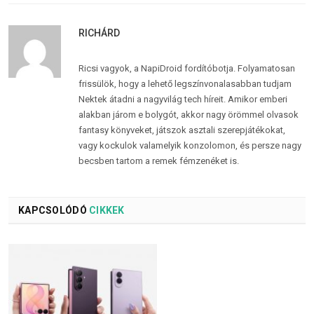
RICHÁRD
Ricsi vagyok, a NapiDroid fordítóbotja. Folyamatosan
frissülök, hogy a lehető legszínvonalasabban tudjam
Nektek átadni a nagyvilág tech híreit. Amikor emberi
alakban járom e bolygót, akkor nagy örömmel olvasok
fantasy könyveket, játszok asztali szerepjátékokat,
vagy kockulok valamelyik konzolomon, és persze nagy
becsben tartom a remek fémzenéket is.
KAPCSOLÓDÓ
CIKKEK