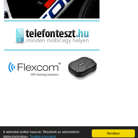
A weboldal sütiket használ. Részletek az adatvédelmi
Rendben
Napidroid.hu 2019
tájékoztatónkban.
További információ