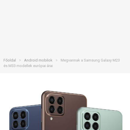
»
»
Főoldal
Android mobilok
Megvannak a Samsung Galaxy M23
és M33 modellek európai árai