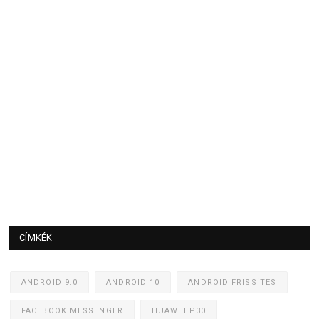
CÍMKÉK
ANDROID 9.0
ANDROID 10
ANDROID FRISSÍTÉS
FACEBOOK MESSENGER
HUAWEI P30