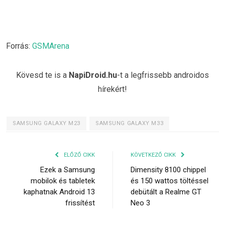
Forrás:
GSMArena
Kövesd te is a
NapiDroid.hu
-t a legfrissebb androidos
hírekért!
SAMSUNG GALAXY M23
SAMSUNG GALAXY M33
ELŐZŐ CIKK
KÖVETKEZŐ CIKK
Ezek a Samsung
Dimensity 8100 chippel
mobilok és tabletek
és 150 wattos töltéssel
kaphatnak Android 13
debütált a Realme GT
frissítést
Neo 3