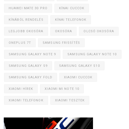
HUAWEI MATE 30 PRO
KÍNAI CUCCOK
KÍNÁBÓL RENDELÉS
KÍNAI TELEFONOK
LEGJOBB OKOSÓRA
OKOSÓRA
OLCSÓ OKOSÓRA
ONEPLUS 7T
SAMSUNG FRISSÍTÉS
SAMSUNG GALAXY NOTE 9
SAMSUNG GALAXY NOTE 10
SAMSUNG GALAXY S9
SAMSUNG GALAXY S10
SAMSUNG GALAXY FOLD
XIAOMI CUCCOK
XIAOMI HÍREK
XIAOMI MI NOTE 10
XIAOMI TELEFONOK
XIAOMI TESZTEK