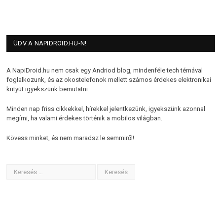
ÜDV A NAPIDROID.HU-N!
A NapiDroid.hu nem csak egy Andriod blog, mindenféle tech témával
foglalkozunk, és az okostelefonok mellett számos érdekes elektronikai
kütyüt igyekszünk bemutatni.
Minden nap friss cikkekkel, hírekkel jelentkezünk, igyekszünk azonnal
megírni, ha valami érdekes történik a mobilos világban.
Kövess minket, és nem maradsz le semmiről!