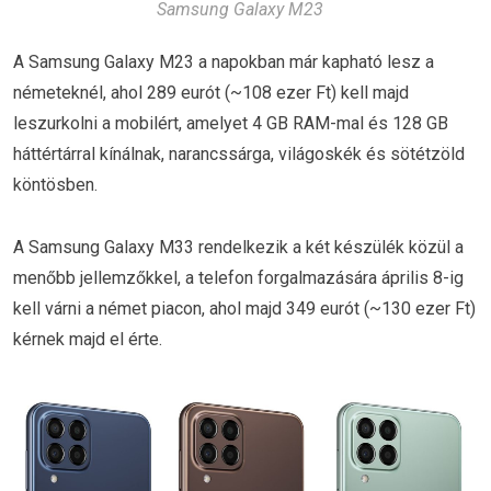
Samsung Galaxy M23
A Samsung Galaxy M23 a napokban már kapható lesz a
németeknél, ahol 289 eurót (~108 ezer Ft) kell majd
leszurkolni a mobilért, amelyet 4 GB RAM-mal és 128 GB
háttértárral kínálnak, narancssárga, világoskék és sötétzöld
köntösben.
A Samsung Galaxy M33 rendelkezik a két készülék közül a
menőbb jellemzőkkel, a telefon forgalmazására április 8-ig
kell várni a német piacon, ahol majd 349 eurót (~130 ezer Ft)
kérnek majd el érte.