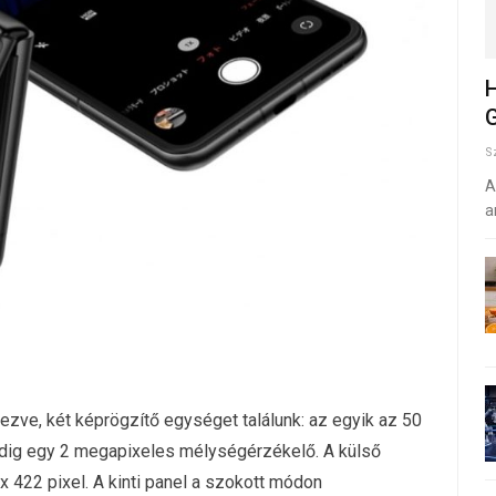
H
G
S
A
a
dezve, két képrögzítő egységet találunk: az egyik az 50
dig egy 2 megapixeles mélységérzékelő. A külső
x 422 pixel. A kinti panel a szokott módon