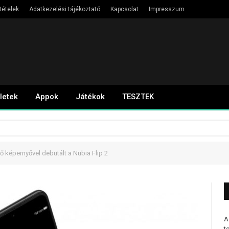
tételek
Adatkezelési tájékoztató
Kapcsolat
Impresszum
letek
Appok
Játékok
TESZTEK
 képernyővel debütált a Nubia Flip 2
A
t