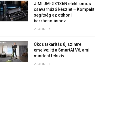
JIMI JM-G3136N elektromos
csavarhúzó készlet – Kompakt
segítség az otthoni
barkácsoláshoz
2026-07-07
Okos takarítás új szintre
emelve: Itt a SmartAI V6, ami
mindent felszív
2026-07-01