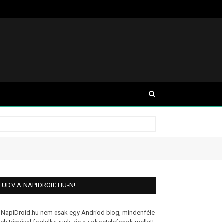
ÜDV A NAPIDROID.HU-N!
 NapiDroid.hu nem csak egy Andriod blog, mindenféle
ech témával foglalkozunk, és az okostelefonok mellett