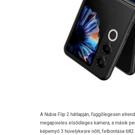
A Nubia Flip 2 hátlapján, függőlegesen elren
megapixeles elsődleges kamera, a másik pe
képernyő 3 hüvelykesre nőtt, felbontása 682 