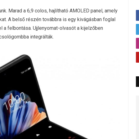
átunk. Marad a 6,9 colos, hajlítható AMOLED panel, amely
akat. A belső részén továbbra is egy kivágásban foglal
 a felbontása. Ujjlenyomat-olvasót a kijelzőben
pcsológombba integrálták.