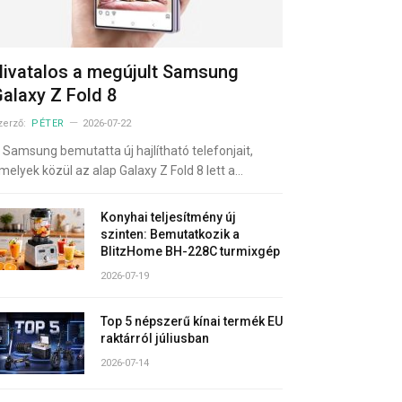
ivatalos a megújult Samsung
alaxy Z Fold 8
zerző:
PÉTER
2026-07-22
 Samsung bemutatta új hajlítható telefonjait,
melyek közül az alap Galaxy Z Fold 8 lett a…
Konyhai teljesítmény új
szinten: Bemutatkozik a
BlitzHome BH-228C turmixgép
2026-07-19
Top 5 népszerű kínai termék EU
raktárról júliusban
2026-07-14