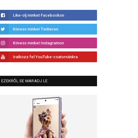
Like-olj minket Facebookon
Kövess minket Twitteren
Kövess minket Instagramon
Iratkozz fel YouTube-csatornánkra
EZEKRŐL SE MARADJ LE