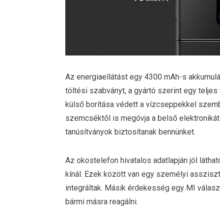
Az energiaellátást egy 4300 mAh-s akkumulát
töltési szabványt, a gyártó szerint egy telje
külső borítása védett a vízcseppekkel szemb
szemcséktől is megóvja a belső elektronikát
tanúsítványok biztosítanak bennünket.
Az okostelefon hivatalos adatlapján jól látha
kínál. Ezek között van egy személyi assziszt
integráltak. Másik érdekesség egy MI válasz
bármi másra reagálni.