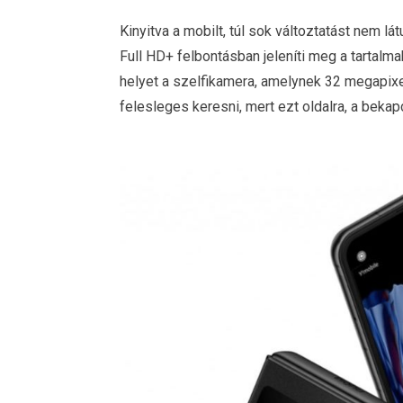
Kinyitva a mobilt, túl sok változtatást nem l
Full HD+ felbontásban jeleníti meg a tartalm
helyet a szelfikamera, amelynek 32 megapixel
felesleges keresni, mert ezt oldalra, a beka