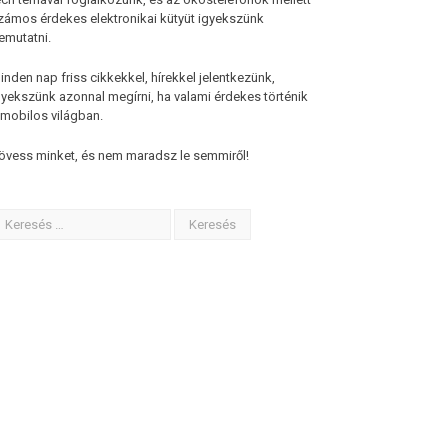
zámos érdekes elektronikai kütyüt igyekszünk
emutatni.
inden nap friss cikkekkel, hírekkel jelentkezünk,
gyekszünk azonnal megírni, ha valami érdekes történik
 mobilos világban.
övess minket, és nem maradsz le semmiről!