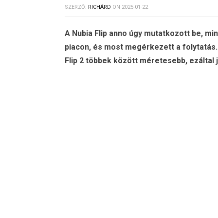
SZERZŐ:
RICHÁRD
ON
2025-01-22
A Nubia Flip anno úgy mutatkozott be, min
piacon, és most megérkezett a folytatás.
Flip 2 többek között méretesebb, ezáltal 