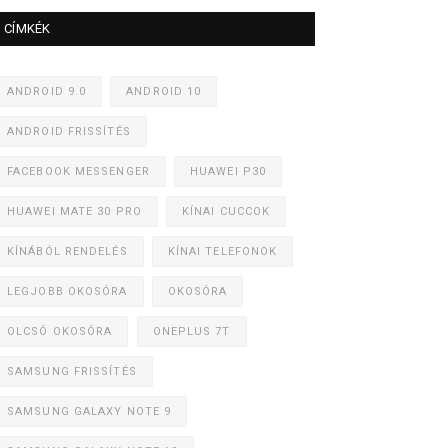
CÍMKÉK
ANDROID 9.0
ANDROID 10
ANDROID FRISSÍTÉS
FACEBOOK MESSENGER
HUAWEI P30
HUAWEI MATE 30 PRO
KÍNAI CUCCOK
KÍNÁBÓL RENDELÉS
KÍNAI TELEFONOK
LEGJOBB OKOSÓRA
OKOSÓRA
OLCSÓ OKOSÓRA
ONEPLUS 7T
SAMSUNG FRISSÍTÉS
SAMSUNG GALAXY NOTE 9