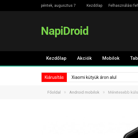
péntek, augusztus 7
Kezdőlap
Felhasználási fel
NapiDroid
Kezdőlap
Akciók
Mobilok
Tab
Kiárusítás
Xiaomi kütyük áron alul
»
»
Főoldal
Android mobilok
Méretesebb külső