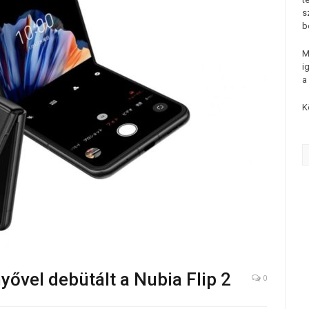
s
b
M
i
a
K
ővel debütált a Nubia Flip 2
0