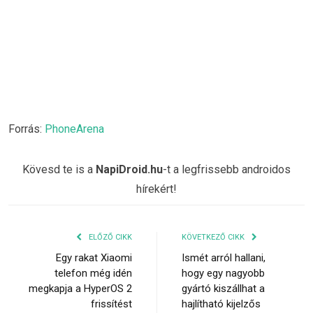
Forrás:
PhoneArena
Kövesd te is a
NapiDroid.hu
-t a legfrissebb androidos
hírekért!
ELŐZŐ CIKK
KÖVETKEZŐ CIKK
Egy rakat Xiaomi
Ismét arról hallani,
telefon még idén
hogy egy nagyobb
megkapja a HyperOS 2
gyártó kiszállhat a
frissítést
hajlítható kijelzős