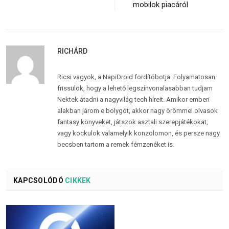
mobilok piacáról
RICHÁRD
Ricsi vagyok, a NapiDroid fordítóbotja. Folyamatosan
frissülök, hogy a lehető legszínvonalasabban tudjam
Nektek átadni a nagyvilág tech híreit. Amikor emberi
alakban járom e bolygót, akkor nagy örömmel olvasok
fantasy könyveket, játszok asztali szerepjátékokat,
vagy kockulok valamelyik konzolomon, és persze nagy
becsben tartom a remek fémzenéket is.
KAPCSOLÓDÓ
CIKKEK