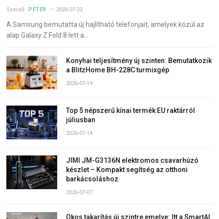
Szerző:
PÉTER
2026-07-22
A Samsung bemutatta új hajlítható telefonjait, amelyek közül az
alap Galaxy Z Fold 8 lett a…
Konyhai teljesítmény új szinten: Bemutatkozik
a BlitzHome BH-228C turmixgép
2026-07-19
Top 5 népszerű kínai termék EU raktárról
júliusban
2026-07-14
JIMI JM-G3136N elektromos csavarhúzó
készlet – Kompakt segítség az otthoni
barkácsoláshoz
2026-07-07
Okos takarítás új szintre emelve: Itt a SmartAI