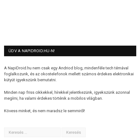
ÜDV A NAPIDROID.HU-N!
A NapiDroid.hu nem csak egy Andriod blog, mindenféle tech témával
foglalkozunk, és az okostelefonok mellett számos érdekes elektronikai
kütyüt igyekszünk bemutatni.
Minden nap friss cikkekkel, hírekkel jelentkezünk, igyekszünk azonnal
megírni, ha valami érdekes történik a mobilos világban.
Kövess minket, és nem maradsz le semmiről!