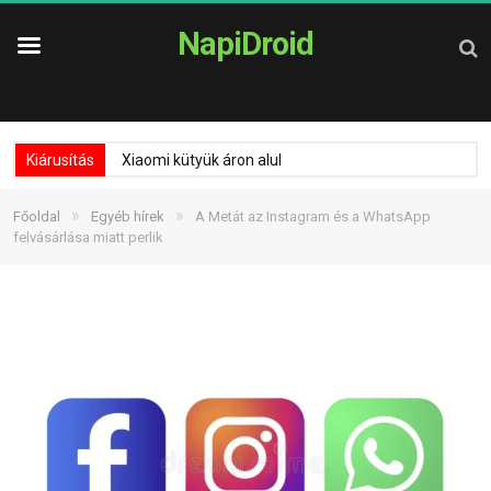
NapiDroid
Kiárusítás
Xiaomi kütyük áron alul
»
»
Főoldal
Egyéb hírek
A Metát az Instagram és a WhatsApp
felvásárlása miatt perlik