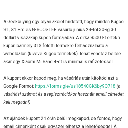
A Geekbuying egy olyan akciót hirdetett, hogy minden Kugoo
S1, S1 Pro és G-BOOSTER vásárló június 24-től 30-ig 30
dollárt visszakap kupon formájában. A cirka 8500 Ft értékű
kupon bármely 31$ fölötti termékre felhasználható a
weboldalon (kivéve Kugoo termékek), tehát vehetsz belőle
akár egy Xiaomi Mi Band 4-et is minimális ráfizetéssel.
A kupont akkor kapod meg, ha vásárlás után kitöltöd ezt a
Google Formot:
https://forms.gle/us1854CGK6by9Q718
(a
vásárlási számot és a regisztrációkor használt email címedet
kell megadni)
Az ajándék kupont 24 órán belül megkapod, de fontos, hogy
email címenként csak egyszer élhetsz a lehetőséggel. A