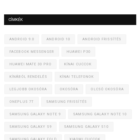
CÍMKÉK
ANDROID 9.0
ANDROID 10
ANDROID FRISSÍTÉS
FACEBOOK MESSENGER
HUAWEI P30
HUAWEI MATE 30 PRO
KÍNAI CUCCOK
KÍNÁBÓL RENDELÉS
KÍNAI TELEFONOK
LEGJOBB OKOSÓRA
OKOSÓRA
OLCSÓ OKOSÓRA
ONEPLUS 7T
SAMSUNG FRISSÍTÉS
SAMSUNG GALAXY NOTE 9
SAMSUNG GALAXY NOTE 10
SAMSUNG GALAXY S9
SAMSUNG GALAXY S10
SAMSUNG GALAXY FOLD
XIAOMI CUCCOK