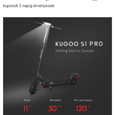
kuponok 3 napig érvényesek.