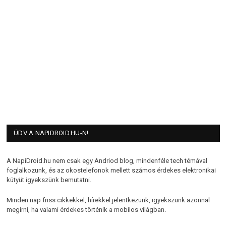
ÜDV A NAPIDROID.HU-N!
A NapiDroid.hu nem csak egy Andriod blog, mindenféle tech témával
foglalkozunk, és az okostelefonok mellett számos érdekes elektronikai
kütyüt igyekszünk bemutatni.
Minden nap friss cikkekkel, hírekkel jelentkezünk, igyekszünk azonnal
megírni, ha valami érdekes történik a mobilos világban.