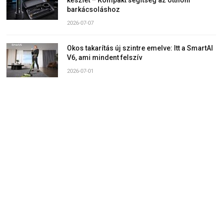
barkácsoláshoz
2026-07-07
Okos takarítás új szintre emelve: Itt a SmartAI
V6, ami mindent felszív
2026-07-01