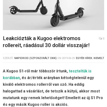
Leakciózták a Kugoo elektromos
0
rollereit, ráadásul 30 dollár visszajár!
SZERZŐ:
NAPIDROID (SZPONZORÁLT CIKK)
ON
2019-06-25
EGYÉB HÍREK
,
KIEMELT
A Kugoo S1-ről már többször írtunk,
teszteltük is
korábban
, és ár/érték arányban kétségtelenül egy
kiváló elektromos rollerről van szó. Ha eddig
halogattad a vásárlást, de tetszik a kütyü, akkor most
mutatunk egy remek lehetőséget! Emellett az új S1 Pro
és egy másik Kugoo roller is akciós.