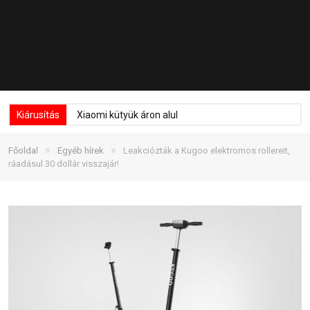
Kiárusítás
Xiaomi kütyük áron alul
»
»
Főoldal
Egyéb hírek
Leakciózták a Kugoo elektromos rollereit,
ráadásul 30 dollár visszajár!