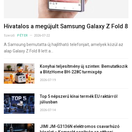
Hivatalos a megújult Samsung Galaxy Z Fold 8
Szerző:
PÉTER
2026-07-22
A Samsung bemutatta új hajlítható telefonjait, amelyek közül az
alap Galaxy Z Fold 8 lett a…
Konyhai teljesítmény új szinten: Bemutatkozik
a BlitzHome BH-228C turmixgép
2026-07-19
Top 5 népszerű kínai termék EU raktárról
júliusban
2026-07-14
JIMI JM-G3136N elektromos csavarhúzó
készlet – Kompakt segítség az otthoni