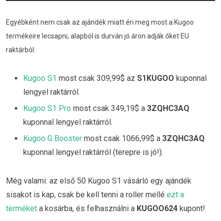
Egyébként nem csak az ajándék miatt éri meg most a Kugoo
termékeire lecsapni, alapból is durván jó áron adják őket EU
raktárból:
Kugoo S1
most csak 309,99$ az
S1KUGOO
kuponnal
lengyel raktárról.
Kugoo S1 Pro
most csak 349,19$ a
3ZQHC3AQ
kuponnal lengyel raktárról.
Kugoo G Booster
most csak 1066,99$ a
3ZQHC3AQ
kuponnal lengyel raktárról (terepre is jó!).
Még valami: az első 50 Kugoo S1 vásárló egy ajándék
sisakot is kap, csak be kell tenni a roller mellé
ezt a
terméket
a kosárba, és felhasználni a
KUGOO624
kupont!