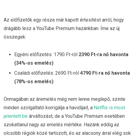
Az előfizetők egy része már kapott értesítést arról, hogy
drágább lesz a YouTube Premium hazánkban. Íme az új
összegek:
Egyéni előfizetés: 1790 Ft-ról
2390 Ft-ra nő havonta
(34%-os emelés)
Családi előfizetés: 2690 Ft-ról
4790 Ft-ra nő havonta
(78%-os emelés)
Önmagában az áremelés még nem lenne meglepő, szinte
minden szolgáltató korrigálja a havidíjait, a
Netflix is most
jelentett be
árváltozást, de a YouTube Premium esetében
szokatlanul nagy az emelés mértéke. Hazánk eddig az
olcsóbb régiók közé tartozott, és az alacsony árral elég sok