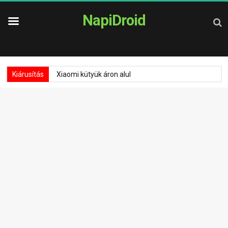
NapiDroid
Kiárusítás
Xiaomi kütyük áron alul