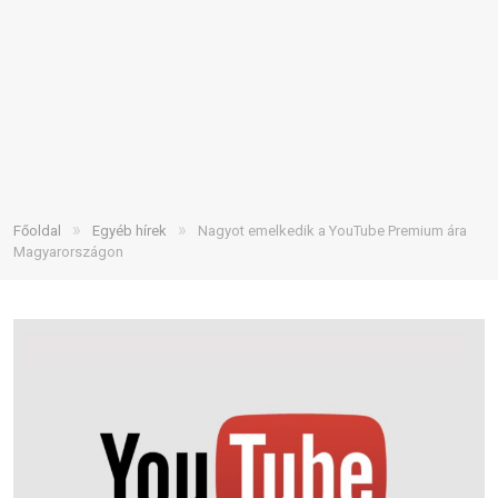
»
»
Főoldal
Egyéb hírek
Nagyot emelkedik a YouTube Premium ára
Magyarországon