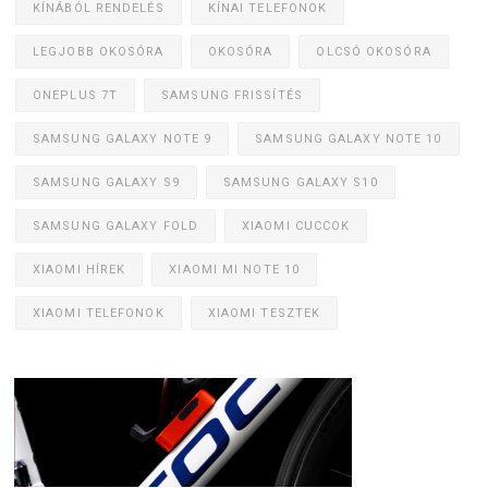
KÍNÁBÓL RENDELÉS
KÍNAI TELEFONOK
LEGJOBB OKOSÓRA
OKOSÓRA
OLCSÓ OKOSÓRA
ONEPLUS 7T
SAMSUNG FRISSÍTÉS
SAMSUNG GALAXY NOTE 9
SAMSUNG GALAXY NOTE 10
SAMSUNG GALAXY S9
SAMSUNG GALAXY S10
SAMSUNG GALAXY FOLD
XIAOMI CUCCOK
XIAOMI HÍREK
XIAOMI MI NOTE 10
XIAOMI TELEFONOK
XIAOMI TESZTEK