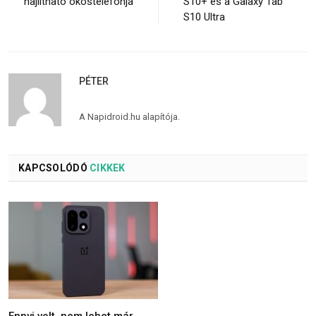
hajlítható okostelefonja
S10+ és a Galaxy Tab
S10 Ultra
PÉTER
A Napidroid.hu alapítója.
KAPCSOLÓDÓ
CIKKEK