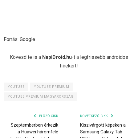
Forrás: Google
Kövesd te is a
NapiDroid.hu
-t a legfrissebb androidos
hírekért!
YOUTUBE
YOUTUBE PREMIUM
YOUTUBE PREMIUM MAGYARORSZÁG
ELŐZŐ CIKK
KÖVETKEZŐ CIKK
Szeptemberben érkezik
Kiszivárgott képeken a
a Huawei háromfelé
Samsung Galaxy Tab