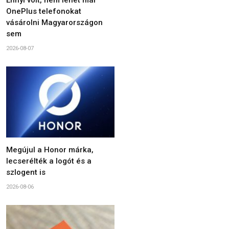
Ennyi volt, nem lehet már
OnePlus telefonokat
vásárolni Magyarországon
sem
2026-08-07
Megújul a Honor márka,
lecserélték a logót és a
szlogent is
2026-08-06