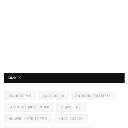
CÍMKÉK
ANDROID 9.0
ANDROID 10
ANDROID FRISSÍTÉS
FACEBOOK MESSENGER
HUAWEI P30
HUAWEI MATE 30 PRO
KÍNAI CUCCOK