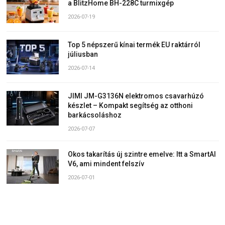
a BlitzHome BH-228C turmixgép
2026-07-19
Top 5 népszerű kínai termék EU raktárról
júliusban
2026-07-14
JIMI JM-G3136N elektromos csavarhúzó
készlet – Kompakt segítség az otthoni
barkácsoláshoz
2026-07-07
Okos takarítás új szintre emelve: Itt a SmartAI
V6, ami mindent felszív
2026-07-01