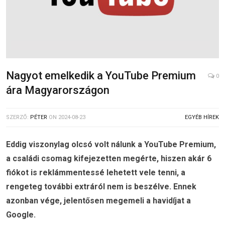
Nagyot emelkedik a YouTube Premium
0
ára Magyarországon
SZERZŐ:
PÉTER
ON
2024-08-23
EGYÉB HÍREK
Eddig viszonylag olcsó volt nálunk a YouTube Premium,
a családi csomag kifejezetten megérte, hiszen akár 6
fiókot is reklámmentessé lehetett vele tenni, a
rengeteg további extráról nem is beszélve. Ennek
azonban vége, jelentősen megemeli a havidíjat a
Google.