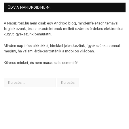
ÜDV A NAPIDROID.HU-N!
A NapiDroid.hu nem csak egy Andriod blog, mindenféle tech témával
foglalkozunk, és az okostelefonok mellett számos érdekes elektronikai
kütyüt igyekszünk bemutatni.
Minden nap friss cikkekkel, hírekkel jelentkezünk, igyekszünk azonnal
megírni, ha valami érdekes történik a mobilos világban.
Kövess minket, és nem maradsz le semmiről!