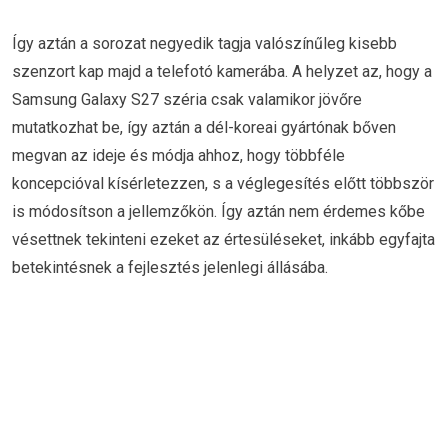
Így aztán a sorozat negyedik tagja valószínűleg kisebb
szenzort kap majd a telefotó kamerába. A helyzet az, hogy a
Samsung Galaxy S27 széria csak valamikor jövőre
mutatkozhat be, így aztán a dél-koreai gyártónak bőven
megvan az ideje és módja ahhoz, hogy többféle
koncepcióval kísérletezzen, s a véglegesítés előtt többször
is módosítson a jellemzőkön. Így aztán nem érdemes kőbe
vésettnek tekinteni ezeket az értesüléseket, inkább egyfajta
betekintésnek a fejlesztés jelenlegi állásába.