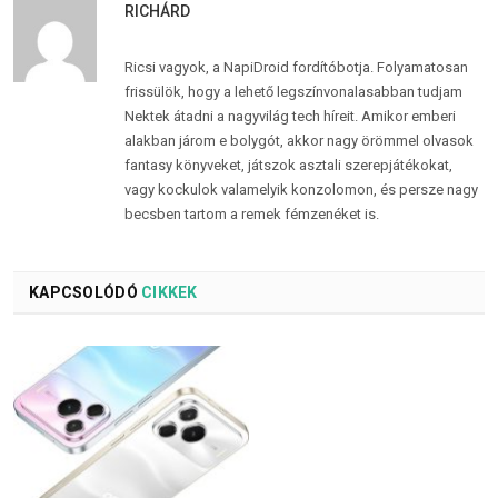
RICHÁRD
Ricsi vagyok, a NapiDroid fordítóbotja. Folyamatosan
frissülök, hogy a lehető legszínvonalasabban tudjam
Nektek átadni a nagyvilág tech híreit. Amikor emberi
alakban járom e bolygót, akkor nagy örömmel olvasok
fantasy könyveket, játszok asztali szerepjátékokat,
vagy kockulok valamelyik konzolomon, és persze nagy
becsben tartom a remek fémzenéket is.
KAPCSOLÓDÓ
CIKKEK