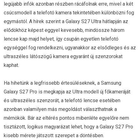
legújabb infók azonban részben rácáfolnak erre, mivel a két
csúcsmodell a telefotó kamera tekintetében különbözni fog
egymástól. A hírek szerint a Galaxy S27 Ultra hátlapján az
elődökhöz képest eggyel kevesebb, mindössze három
lencse kap majd helyet, így csupán egyetlen telefotó
egységgel fog rendelkezni, ugyanakkor az elsődleges és az
ultraszéles látószögű kamera egyaránt új szenzorokat
kaphat.
Ha hihetünk a legfrissebb értesüléseknek, a Samsung
Galaxy S27 Pro is megkapja az Ultra modell új főkameráját
és ultraszéles szenzorát, a telefotó lencse esetében
azonban valamilyen más megoldást választhatnak a
mérnökök. Bár az eltérés pontos mibenléte egyelőre nem
tisztázott, logikus magyarázat lehet, hogy a Galaxy S27 Pro
kisebb mérete játszott szerepet a döntésben.