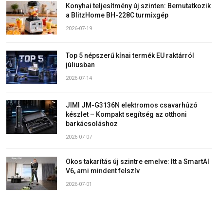
Konyhai teljesítmény új szinten: Bemutatkozik
a BlitzHome BH-228C turmixgép
2026-07-19
Top 5 népszerű kínai termék EU raktárról
júliusban
2026-07-14
JIMI JM-G3136N elektromos csavarhúzó
készlet – Kompakt segítség az otthoni
barkácsoláshoz
2026-07-07
Okos takarítás új szintre emelve: Itt a SmartAI
V6, ami mindent felszív
2026-07-01