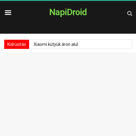
NapiDroid
Kiárusítás
Xiaomi kütyük áron alul