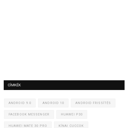
CÍMKÉK
ANDROID 9.0
ANDROID 10
ANDROID FRISSÍTÉS
FACEBOOK MESSENGER
HUAWEI P30
HUAWEI MATE 30 PRO
KÍNAI CUCCOK