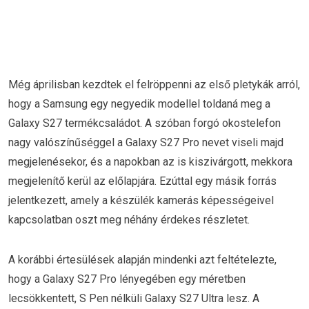
Még áprilisban kezdtek el felröppenni az első pletykák arról,
hogy a Samsung egy negyedik modellel toldaná meg a
Galaxy S27 termékcsaládot. A szóban forgó okostelefon
nagy valószínűséggel a Galaxy S27 Pro nevet viseli majd
megjelenésekor, és a napokban az is kiszivárgott, mekkora
megjelenítő kerül az előlapjára. Ezúttal egy másik forrás
jelentkezett, amely a készülék kamerás képességeivel
kapcsolatban oszt meg néhány érdekes részletet.
A korábbi értesülések alapján mindenki azt feltételezte,
hogy a Galaxy S27 Pro lényegében egy méretben
lecsökkentett, S Pen nélküli Galaxy S27 Ultra lesz. A