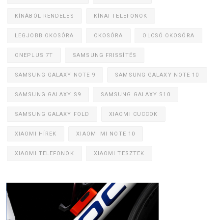
KÍNÁBÓL RENDELÉS
KÍNAI TELEFONOK
LEGJOBB OKOSÓRA
OKOSÓRA
OLCSÓ OKOSÓRA
ONEPLUS 7T
SAMSUNG FRISSÍTÉS
SAMSUNG GALAXY NOTE 9
SAMSUNG GALAXY NOTE 10
SAMSUNG GALAXY S9
SAMSUNG GALAXY S10
SAMSUNG GALAXY FOLD
XIAOMI CUCCOK
XIAOMI HÍREK
XIAOMI MI NOTE 10
XIAOMI TELEFONOK
XIAOMI TESZTEK