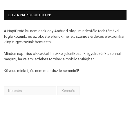
ÜDV A NAPIDROID.HU-N!
A NapiDroid.hu nem csak egy Andriod blog, mindenféle tech témával
foglalkozunk, és az okostelefonok mellett számos érdekes elektronikai
kütyüt igyekszünk bemutatni.
Minden nap friss cikkekkel, hírekkel jelentkezünk, igyekszünk azonnal
megírni, ha valami érdekes történik a mobilos világban.
Kövess minket, és nem maradsz le semmiről!