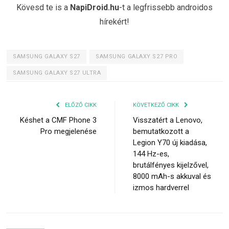
Kövesd te is a
NapiDroid.hu
-t a legfrissebb androidos
hírekért!
SAMSUNG GALAXY S27
SAMSUNG GALAXY S27 PRO
SAMSUNG GALAXY S27 ULTRA
ELŐZŐ CIKK
KÖVETKEZŐ CIKK
Késhet a CMF Phone 3
Visszatért a Lenovo,
Pro megjelenése
bemutatkozott a
Legion Y70 új kiadása,
144 Hz-es,
brutálfényes kijelzővel,
8000 mAh-s akkuval és
izmos hardverrel