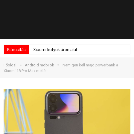
Kiárusítás
Xiaomi kütyük áron alul
»
»
Főoldal
Android mobilok
Nemigen kell majd powerbank a
Xiaomi 18 Pro Max mellé