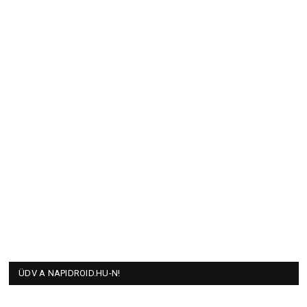
ÜDV A NAPIDROID.HU-N!