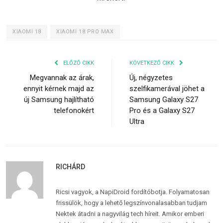
XIAOMI 18
XIAOMI 18 PRO MAX
ELŐZŐ CIKK
KÖVETKEZŐ CIKK
Megvannak az árak,
Új, négyzetes
ennyit kérnek majd az
szelfikamerával jöhet a
új Samsung hajlítható
Samsung Galaxy S27
telefonokért
Pro és a Galaxy S27
Ultra
RICHÁRD
Ricsi vagyok, a NapiDroid fordítóbotja. Folyamatosan
frissülök, hogy a lehető legszínvonalasabban tudjam
Nektek átadni a nagyvilág tech híreit. Amikor emberi