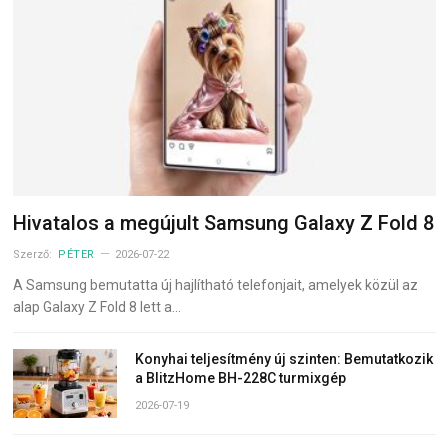
Hivatalos a megújult Samsung Galaxy Z Fold 8
Szerző:
PÉTER
2026-07-22
A Samsung bemutatta új hajlítható telefonjait, amelyek közül az
alap Galaxy Z Fold 8 lett a…
Konyhai teljesítmény új szinten: Bemutatkozik
a BlitzHome BH-228C turmixgép
2026-07-19