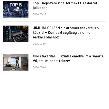
Top 5 népszerű kínai termék EU raktárról
júliusban
2026-07-14
JIMI JM-G3136N elektromos csavarhúzó
készlet – Kompakt segítség az otthoni
barkácsoláshoz
2026-07-07
Okos takarítás új szintre emelve: Itt a SmartAI
V6, ami mindent felszív
2026-07-01