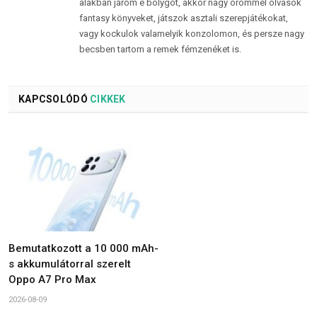
alakban járom e bolygót, akkor nagy örömmel olvasok
fantasy könyveket, játszok asztali szerepjátékokat,
vagy kockulok valamelyik konzolomon, és persze nagy
becsben tartom a remek fémzenéket is.
KAPCSOLÓDÓ
CIKKEK
Bemutatkozott a 10 000 mAh-
s akkumulátorral szerelt
Oppo A7 Pro Max
2026-08-09