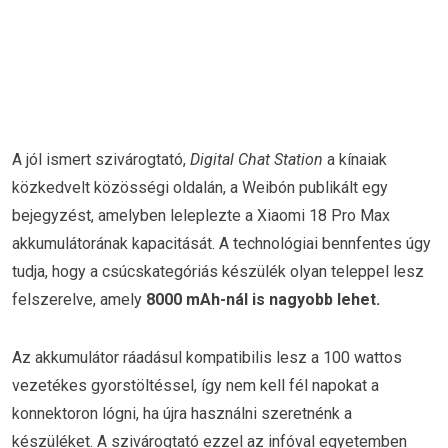
A jól ismert szivárogtató,
Digital Chat Station
a kínaiak
közkedvelt közösségi oldalán, a Weibón publikált egy
bejegyzést, amelyben leleplezte a Xiaomi 18 Pro Max
akkumulátorának kapacitását. A technológiai bennfentes úgy
tudja, hogy a csúcskategóriás készülék olyan teleppel lesz
felszerelve, amely
8000 mAh-nál is nagyobb lehet.
Az akkumulátor ráadásul kompatibilis lesz a 100 wattos
vezetékes gyorstöltéssel, így nem kell fél napokat a
konnektoron lógni, ha újra használni szeretnénk a
készüléket. A szivárogtató ezzel az infóval egyetemben