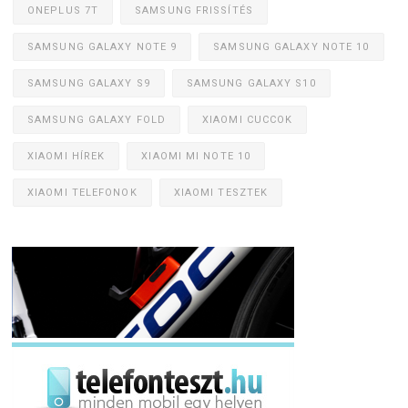
ONEPLUS 7T
SAMSUNG FRISSÍTÉS
SAMSUNG GALAXY NOTE 9
SAMSUNG GALAXY NOTE 10
SAMSUNG GALAXY S9
SAMSUNG GALAXY S10
SAMSUNG GALAXY FOLD
XIAOMI CUCCOK
XIAOMI HÍREK
XIAOMI MI NOTE 10
XIAOMI TELEFONOK
XIAOMI TESZTEK