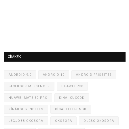
CÍMKÉK
ANDROID 9.0
ANDROID 10
ANDROID FRISSÍTÉS
FACEBOOK MESSENGER
HUAWEI P30
HUAWEI MATE 30 PRO
KÍNAI CUCCOK
KÍNÁBÓL RENDELÉS
KÍNAI TELEFONOK
LEGJOBB OKOSÓRA
OKOSÓRA
OLCSÓ OKOSÓRA