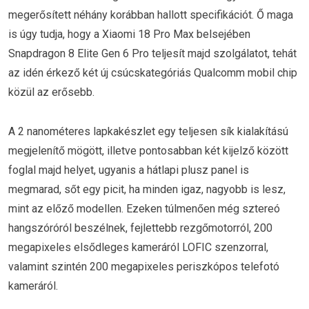
megerősített néhány korábban hallott specifikációt. Ő maga
is úgy tudja, hogy a Xiaomi 18 Pro Max belsejében
Snapdragon 8 Elite Gen 6 Pro teljesít majd szolgálatot, tehát
az idén érkező két új csúcskategóriás Qualcomm mobil chip
közül az erősebb.
A 2 nanométeres lapkakészlet egy teljesen sík kialakítású
megjelenítő mögött, illetve pontosabban két kijelző között
foglal majd helyet, ugyanis a hátlapi plusz panel is
megmarad, sőt egy picit, ha minden igaz, nagyobb is lesz,
mint az előző modellen. Ezeken túlmenően még sztereó
hangszóróról beszélnek, fejlettebb rezgőmotorról, 200
megapixeles elsődleges kameráról LOFIC szenzorral,
valamint szintén 200 megapixeles periszkópos telefotó
kameráról.