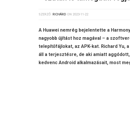
SZERZŐ:
RICHÁRD
ON
2023-11-22
A Huawei nemrég bejelentette a Harmony
nagyobb újítást hoz magával – a szoftve
telepítőfájlokat, az APK-kat. Richard Yu, 
áll a terjesztésre, de aki amiatt aggódott
kedvenc Android alkalmazásait, most m