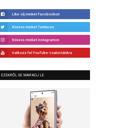
Like-olj minket Facebookon
Kövess minket Twitteren
Kövess minket Instagramon
Iratkozz fel YouTube-csatornánkra
EZEKRŐL SE MARADJ LE