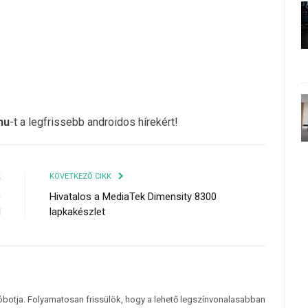
hu
-t a legfrissebb androidos hírekért!
K
KÖVETKEZŐ CIKK
0
Hivatalos a MediaTek Dimensity 8300
l
lapkakészlet
tóbotja. Folyamatosan frissülök, hogy a lehető legszínvonalasabban