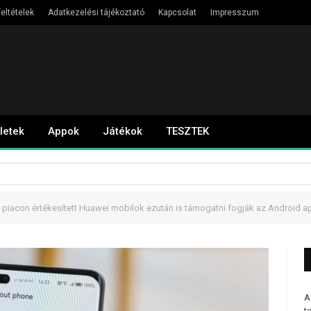
eltételek
Adatkezelési tájékoztató
Kapcsolat
Impresszum
letek
Appok
Játékok
TESZTEK
piacon értékesített Huawei mobilok ezután is támogatni fogják az Android 
A
t