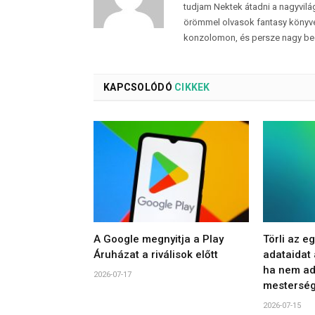
tudjam Nektek átadni a nagyvilág
örömmel olvasok fantasy könyvek
konzolomon, és persze nagy be
KAPCSOLÓDÓ
CIKKEK
A Google megnyitja a Play
Törli az e
Áruházat a riválisok előtt
adataidat
ha nem ad
2026-07-17
mesterség
2026-07-15