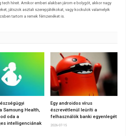
 tech híreit. Amikor emberi alakban járom e bolygót, akkor nagy
et, játszok asztali szerepjátékokat, vagy kockulok valamelyik
csben tartom a remek fémzenéket is.
gészségügyi
Egy androidos vírus
 a Samsung Health,
észrevétlenül leüríti a
od oda a
felhasználók banki egyenlegét
es intelligenciának
2026-07-15