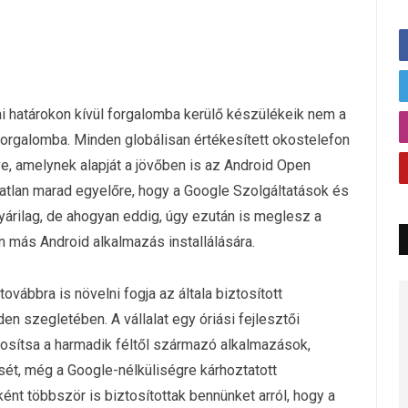
nai határokon kívül forgalomba kerülő készülékeik nem a
orgalomba. Minden globálisan értékesített okostelefon
e, amelynek alapját a jövőben is az Android Open
ozatlan marad egyelőre, hogy a Google Szolgáltatások és
árilag, de ahogyan eddig, úgy ezután is meglesz a
en más Android alkalmazás installálására.
ovábbra is növelni fogja az általa biztosított
en szegletében. A vállalat egy óriási fejlesztői
osítsa a harmadik féltől származó alkalmazások,
sét, még a Google-nélküliségre kárhoztatott
nt többször is biztosítottak bennünket arról, hogy a