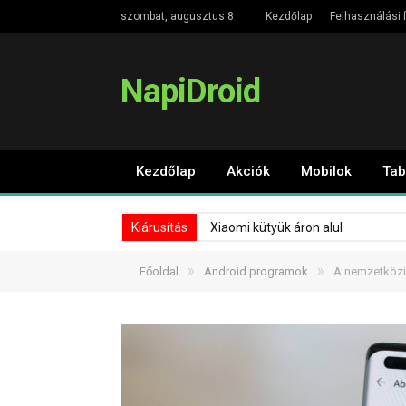
szombat, augusztus 8
Kezdőlap
Felhasználási f
NapiDroid
Kezdőlap
Akciók
Mobilok
Tab
Kiárusítás
Xiaomi kütyük áron alul
»
»
Főoldal
Android programok
A nemzetközi 