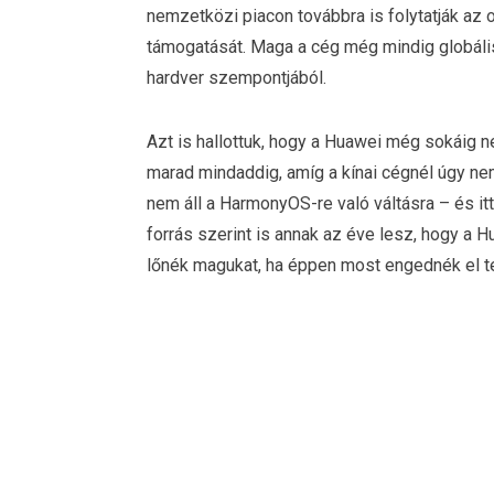
nemzetközi piacon továbbra is folytatják az 
támogatását. Maga a cég még mindig globáli
hardver szempontjából.
Azt is hallottuk, hogy a Huawei még sokáig n
marad mindaddig, amíg a kínai cégnél úgy ne
nem áll a HarmonyOS-re való váltásra – és i
forrás szerint is annak az éve lesz, hogy a 
lőnék magukat, ha éppen most engednék el t