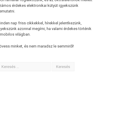
zámos érdekes elektronikai kütyüt igyekszünk
emutatni.
inden nap friss cikkekkel, hírekkel jelentkezünk,
gyekszünk azonnal megírni, ha valami érdekes történik
 mobilos világban.
övess minket, és nem maradsz le semmiről!