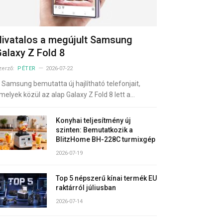
ivatalos a megújult Samsung
alaxy Z Fold 8
zerző:
PÉTER
2026-07-22
 Samsung bemutatta új hajlítható telefonjait,
melyek közül az alap Galaxy Z Fold 8 lett a…
Konyhai teljesítmény új
szinten: Bemutatkozik a
BlitzHome BH-228C turmixgép
2026-07-19
Top 5 népszerű kínai termék EU
raktárról júliusban
2026-07-14