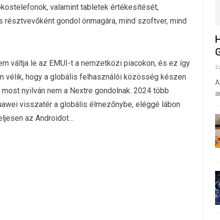
okostelefonok, valamint tabletek értékesítését,
s résztvevőként gondol önmagára, mind szoftver, mind
H
G
em váltja le az EMUI-t a nemzetközi piacokon, és ez így
S
m vélik, hogy a globális felhasználói közösség készen
A
tt most nyilván nem a Nextre gondolnak. 2024 több
a
Huawei visszatér a globális élmezőnybe, eléggé lábon
eljesen az Androidot…