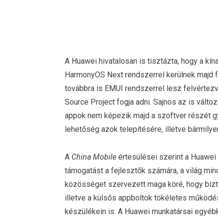
A Huawei hivatalosan is tisztázta, hogy a kí
HarmonyOS Next rendszerrel kerülnek majd f
továbbra is EMUI rendszerrel lesz felvértezv
Source Project fogja adni. Sajnos az is vált
appok nem képezik majd a szoftver részét gy
lehetőség azok telepítésére, illetve bármily
A
China Mobile
értesülései szerint a Huawei t
támogatást a fejlesztők számára, a világ mind
közösséget szervezett maga köré, hogy bizt
illetve a külsős appboltok tökéletes működé
készülékein is. A Huawei munkatársai egyébké