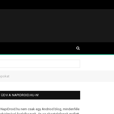
appokat
ÜDV A NAPIDROID.HU-N!
 NapiDroid.hu nem csak egy Andriod blog, mindenféle
ech témával foglalkozunk, és az okostelefonok mellett