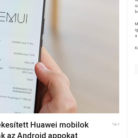
s
b
M
i
a
K
ékesített Huawei mobilok
0
ák az Android appokat