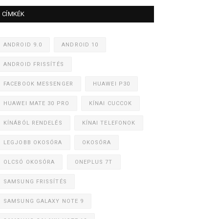
CÍMKÉK
ANDROID 9.0
ANDROID 10
ANDROID FRISSÍTÉS
FACEBOOK MESSENGER
HUAWEI P30
HUAWEI MATE 30 PRO
KÍNAI CUCCOK
KÍNÁBÓL RENDELÉS
KÍNAI TELEFONOK
LEGJOBB OKOSÓRA
OKOSÓRA
OLCSÓ OKOSÓRA
ONEPLUS 7T
SAMSUNG FRISSÍTÉS
SAMSUNG GALAXY NOTE 9