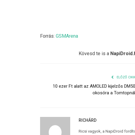
Forrás:
GSMArena
Kövesd te is a
NapiDroid.
ELŐZŐ CIK
10 ezer Ft alatt az AMOLED kijelzős DM5
okosóra a Tomtopná
RICHÁRD
Ricsi vagyok, a NapiDroid fordí