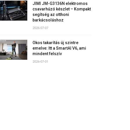
JIMI JM-G3136N elektromos
csavarhúzó készlet – Kompakt
segítség az otthoni
barkácsoláshoz
2026-07-07
Okos takarítás új szintre
emelve: Itt a SmartAI V6, ami
mindent felszív
2026-07-01