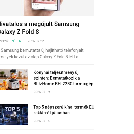
ivatalos a megújult Samsung
alaxy Z Fold 8
zerző:
PÉTER
2026-07-22
 Samsung bemutatta új hajlítható telefonjait,
melyek közül az alap Galaxy Z Fold 8 lett a…
Konyhai teljesítmény új
szinten: Bemutatkozik a
BlitzHome BH-228C turmixgép
2026-07-19
Top 5 népszerű kínai termék EU
raktárról júliusban
2026-07-14