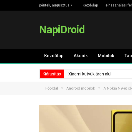
péntek, augusztus 7
Kezdőlap
Felhasználási fel
NapiDroid
Kezdőlap
Akciók
Mobilok
Tab
Kiárusítás
Xiaomi kütyük áron alul
»
»
Főoldal
Android mobilok
A Nokia N9-et id