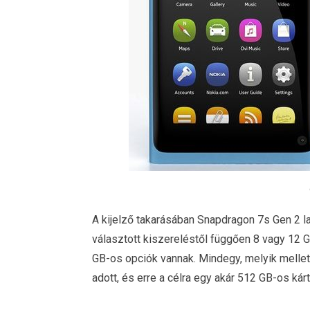
A kijelző takarásában Snapdragon 7s Gen 2 lap
választott kiszereléstől függően 8 vagy 12 GB
GB-os opciók vannak. Mindegy, melyik mellet
adott, és erre a célra egy akár 512 GB-os kár