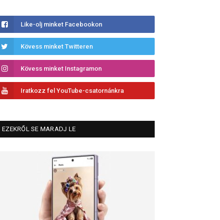
Like-olj minket Facebookon
Kövess minket Twitteren
Kövess minket Instagramon
Iratkozz fel YouTube-csatornánkra
EZEKRŐL SE MARADJ LE