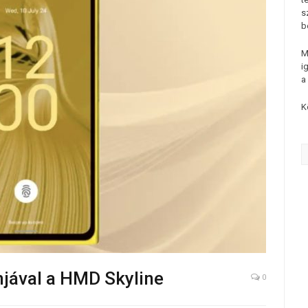
s
b
M
i
a
K
jnjával a HMD Skyline
0