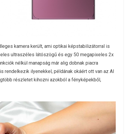
eges kamera került, ami optikai képstabilizátorral is
eles ultraszéles látószögű és egy 50 megapixeles 2x
unkciók nélkül manapság már alig dobnak piacra
 rendelkezik ilyenekkel, példának okáért ott van az AI
egtöbb részletet kihozni azokból a fényképekből,