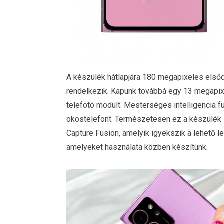
A készülék hátlapjára 180 megapixeles elsődl
rendelkezik. Kapunk továbbá egy 13 megapix
telefotó modult. Mesterséges intelligencia f
okostelefont. Természetesen ez a készülék is
Capture Fusion, amelyik igyekszik a lehető l
amelyeket használata közben készítünk.