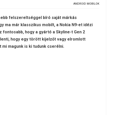
ANDROID MOBILOK
sebb felszereltséggel bíró saját márkás
gy ma már klasszikus mobilt, a Nokia N9-et idézi
az fontosabb, hogy a gyártó a Skyline-t Gen 2
lenti, hogy egy törött kijelzőt vagy elromlott
 mi magunk is ki tudunk cserélni.