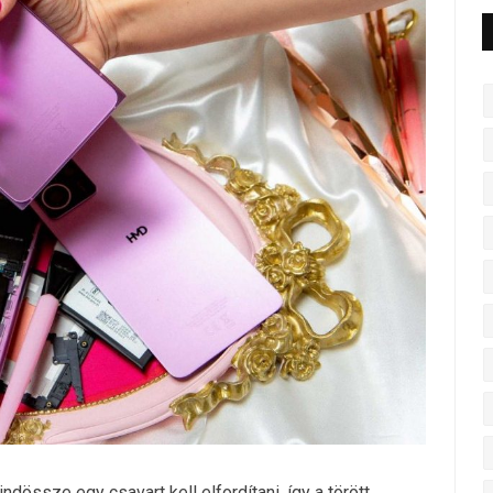
dössze egy csavart kell elfordítani, így a törött