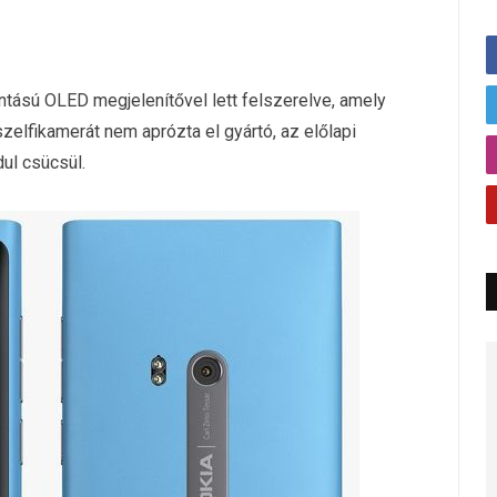
ntású OLED megjelenítővel lett felszerelve, amely
szelfikamerát nem aprózta el gyártó, az előlapi
ul csücsül.