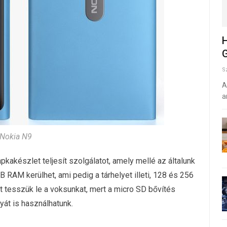
H
G
S
A
a
Nokia N9
kakészlet teljesít szolgálatot, amely mellé az általunk
 RAM kerülhet, ami pedig a tárhelyet illeti, 128 és 256
t tesszük le a voksunkat, mert a micro SD bővítés
tyát is használhatunk.