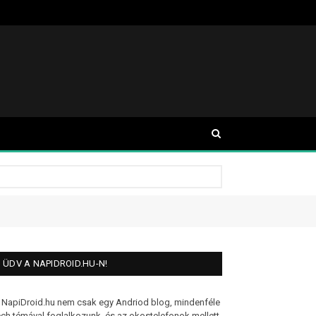
ÜDV A NAPIDROID.HU-N!
 NapiDroid.hu nem csak egy Andriod blog, mindenféle
ech témával foglalkozunk, és az okostelefonok mellett