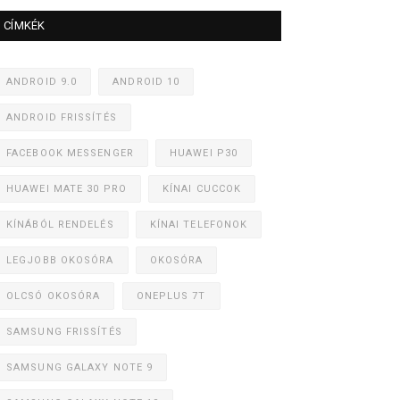
CÍMKÉK
ANDROID 9.0
ANDROID 10
ANDROID FRISSÍTÉS
FACEBOOK MESSENGER
HUAWEI P30
HUAWEI MATE 30 PRO
KÍNAI CUCCOK
KÍNÁBÓL RENDELÉS
KÍNAI TELEFONOK
LEGJOBB OKOSÓRA
OKOSÓRA
OLCSÓ OKOSÓRA
ONEPLUS 7T
SAMSUNG FRISSÍTÉS
SAMSUNG GALAXY NOTE 9