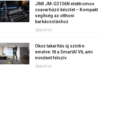
JIMI JM-G3136N elektromos
csavarhúzó készlet – Kompakt
segítség az otthoni
barkácsoláshoz
2026-07-07
Okos takarítás új szintre
emelve: Itt a SmartAI V6, ami
mindent felszív
2026-07-01