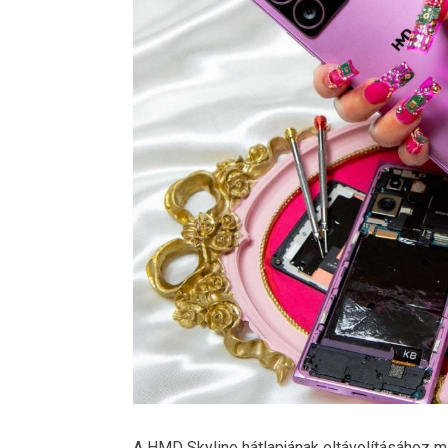
A HMD Skyline hátlapjának eltávolításához min