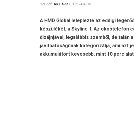
SZERZŐ:
RICHÁRD
ON
2024-07-18
A HMD Global leleplezte az eddigi legerő
készülékét, a Skyline-t. Az okostelefon e
dizájnjával, legalábbis szemből, de talán 
javíthatóságúnak kategorizálja, ami azt je
akkumulátort kevesebb, mint 10 perc alatt