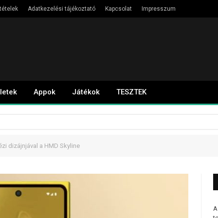
tételek
Adatkezelési tájékoztató
Kapcsolat
Impresszum
letek
Appok
Játékok
TESZTEK
ézi dizájnjával a HMD Skyline
A
t