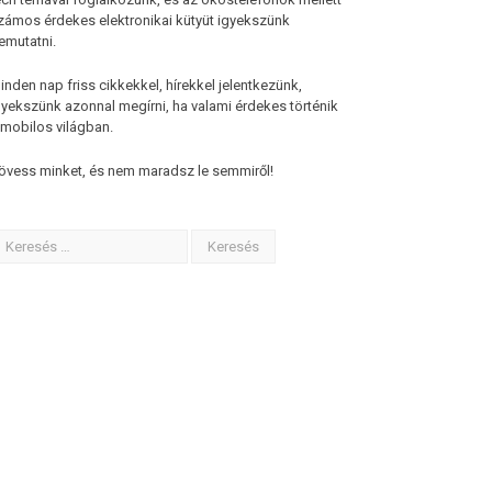
zámos érdekes elektronikai kütyüt igyekszünk
emutatni.
inden nap friss cikkekkel, hírekkel jelentkezünk,
gyekszünk azonnal megírni, ha valami érdekes történik
 mobilos világban.
övess minket, és nem maradsz le semmiről!