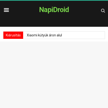
NapiDroid
Kiárusítás
Xiaomi kütyük áron alul