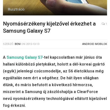
Illusztráció
Nyomásérzékeny kijelzővel érkezhet a
1
Samsung Galaxy S7
SZERZŐ:
BENI
ON
2015-10-13
ANDROID MOBILOK
A
Samsung Galaxy S7
-tel kapcsolatban már június óta
hallani különböző pletykákat, holott a dél-koreai gyártó
(egyik) jelenlegi csúcsmodellje, az S6 életciklusa még
egyáltalán nem ért a végéhez. De hát ilyen világban
élünk, és máris befutott a következő hírmorzsa,
miszerint a Samsung új zászlóshajója a ClearForce
nevű nyomásérzékeny technológiával ellátott kijelzővel
fog érkezni.