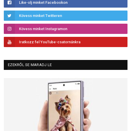
Like-olj minket Facebookon
Kövess minket Twitteren
Kövess minket Instagramon
Iratkozz fel YouTube-csatornánkra
EZEKRŐL SE MARADJ LE