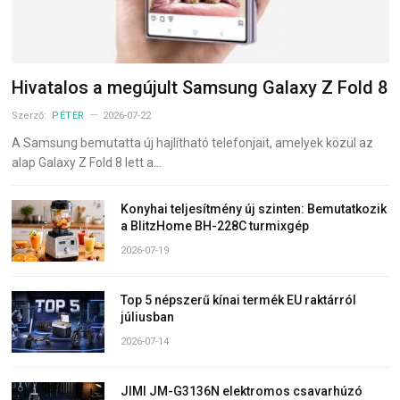
Hivatalos a megújult Samsung Galaxy Z Fold 8
Szerző:
PÉTER
2026-07-22
A Samsung bemutatta új hajlítható telefonjait, amelyek közül az
alap Galaxy Z Fold 8 lett a…
Konyhai teljesítmény új szinten: Bemutatkozik
a BlitzHome BH-228C turmixgép
2026-07-19
Top 5 népszerű kínai termék EU raktárról
júliusban
2026-07-14
JIMI JM-G3136N elektromos csavarhúzó