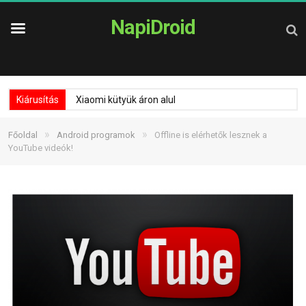
NapiDroid
Kiárusítás
Xiaomi kütyük áron alul
»
»
Főoldal
Android programok
Offline is elérhetők lesznek a
YouTube videók!