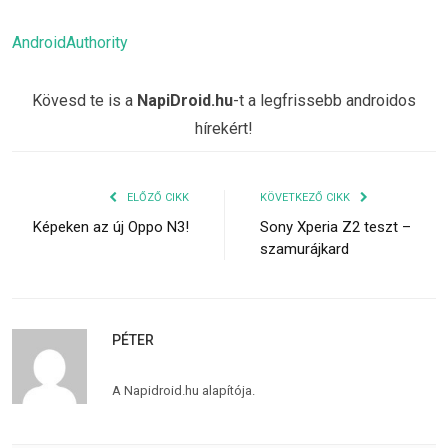
AndroidAuthority
Kövesd te is a
NapiDroid.hu
-t a legfrissebb androidos
hírekért!
ELŐZŐ CIKK
KÖVETKEZŐ CIKK
Képeken az új Oppo N3!
Sony Xperia Z2 teszt –
szamurájkard
PÉTER
A Napidroid.hu alapítója.