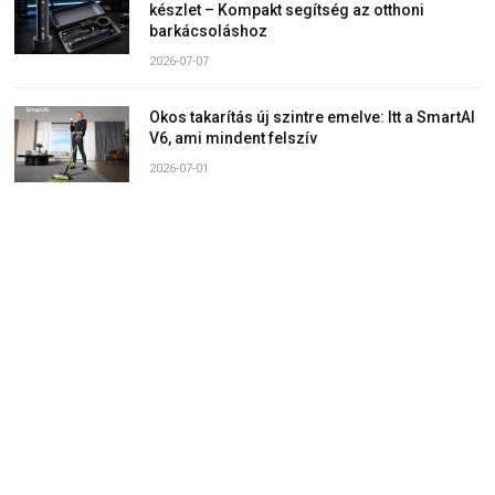
készlet – Kompakt segítség az otthoni
barkácsoláshoz
2026-07-07
Okos takarítás új szintre emelve: Itt a SmartAI
V6, ami mindent felszív
2026-07-01