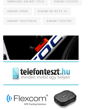
SAMSUNG GALAXY FOLD
XIAOMI CUCCOK
XIAOMI HÍREK
XIAOMI MI NOTE 10
XIAOMI TELEFONOK
XIAOMI TESZTEK