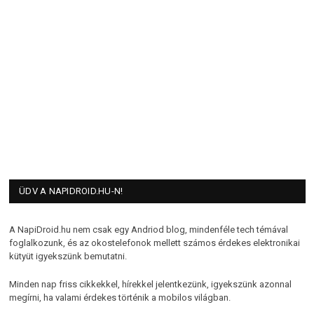
ÜDV A NAPIDROID.HU-N!
A NapiDroid.hu nem csak egy Andriod blog, mindenféle tech témával
foglalkozunk, és az okostelefonok mellett számos érdekes elektronikai
kütyüt igyekszünk bemutatni.
Minden nap friss cikkekkel, hírekkel jelentkezünk, igyekszünk azonnal
megírni, ha valami érdekes történik a mobilos világban.