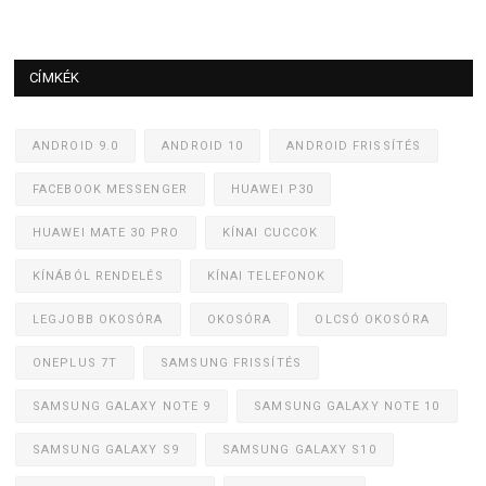
CÍMKÉK
ANDROID 9.0
ANDROID 10
ANDROID FRISSÍTÉS
FACEBOOK MESSENGER
HUAWEI P30
HUAWEI MATE 30 PRO
KÍNAI CUCCOK
KÍNÁBÓL RENDELÉS
KÍNAI TELEFONOK
LEGJOBB OKOSÓRA
OKOSÓRA
OLCSÓ OKOSÓRA
ONEPLUS 7T
SAMSUNG FRISSÍTÉS
SAMSUNG GALAXY NOTE 9
SAMSUNG GALAXY NOTE 10
SAMSUNG GALAXY S9
SAMSUNG GALAXY S10