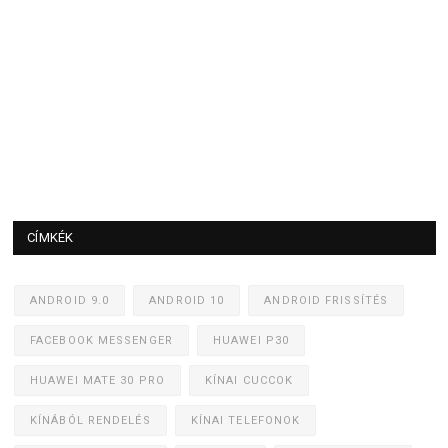
CÍMKÉK
ANDROID 9.0
ANDROID 10
ANDROID FRISSÍTÉS
FACEBOOK MESSENGER
HUAWEI P30
HUAWEI MATE 30 PRO
KÍNAI CUCCOK
KÍNÁBÓL RENDELÉS
KÍNAI TELEFONOK