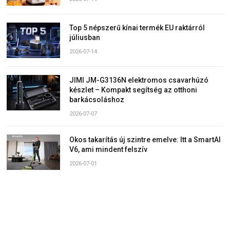
Top 5 népszerű kínai termék EU raktárról
júliusban
2026-07-14
JIMI JM-G3136N elektromos csavarhúzó
készlet – Kompakt segítség az otthoni
barkácsoláshoz
2026-07-07
Okos takarítás új szintre emelve: Itt a SmartAI
V6, ami mindent felszív
2026-07-01