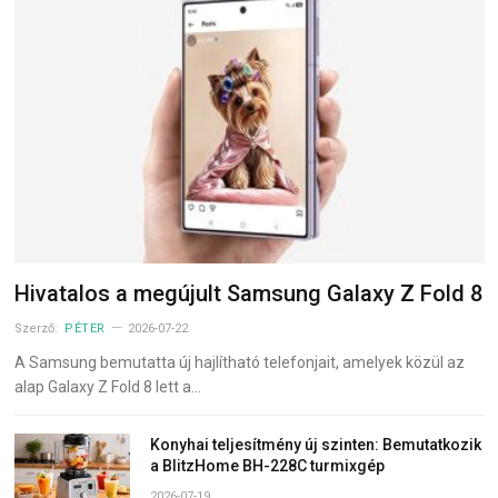
Hivatalos a megújult Samsung Galaxy Z Fold 8
Szerző:
PÉTER
2026-07-22
A Samsung bemutatta új hajlítható telefonjait, amelyek közül az
alap Galaxy Z Fold 8 lett a…
Konyhai teljesítmény új szinten: Bemutatkozik
a BlitzHome BH-228C turmixgép
2026-07-19