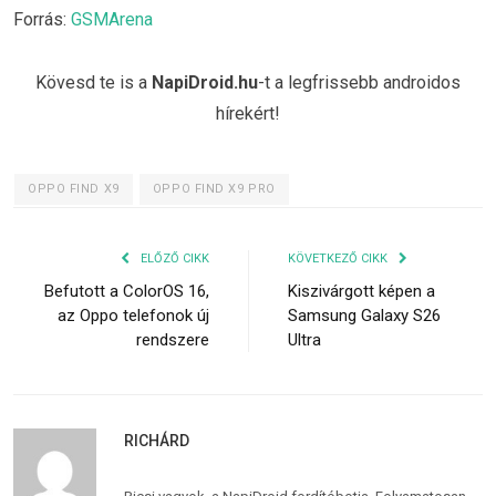
Forrás:
GSMArena
Kövesd te is a
NapiDroid.hu
-t a legfrissebb androidos
hírekért!
OPPO FIND X9
OPPO FIND X9 PRO
ELŐZŐ CIKK
KÖVETKEZŐ CIKK
Befutott a ColorOS 16,
Kiszivárgott képen a
az Oppo telefonok új
Samsung Galaxy S26
rendszere
Ultra
RICHÁRD