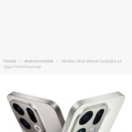
»
»
Főoldal
Android mobilok
Október 28-án érkezik Európába az
Oppo Find X9 sorozat