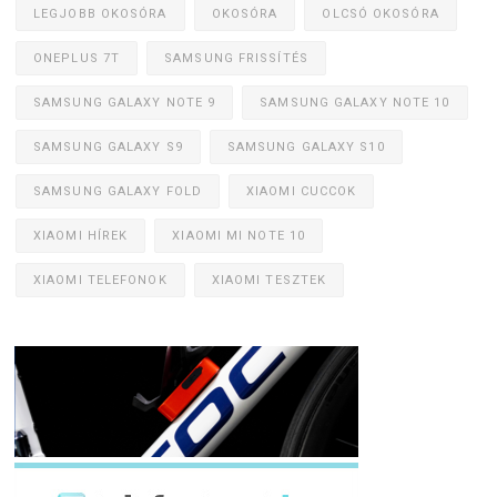
LEGJOBB OKOSÓRA
OKOSÓRA
OLCSÓ OKOSÓRA
ONEPLUS 7T
SAMSUNG FRISSÍTÉS
SAMSUNG GALAXY NOTE 9
SAMSUNG GALAXY NOTE 10
SAMSUNG GALAXY S9
SAMSUNG GALAXY S10
SAMSUNG GALAXY FOLD
XIAOMI CUCCOK
XIAOMI HÍREK
XIAOMI MI NOTE 10
XIAOMI TELEFONOK
XIAOMI TESZTEK