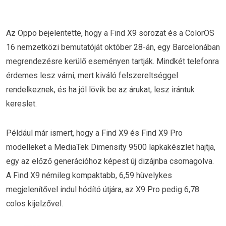
Az Oppo bejelentette, hogy a Find X9 sorozat és a ColorOS
16 nemzetközi bemutatóját október 28-án, egy Barcelonában
megrendezésre kerülő eseményen tartják. Mindkét telefonra
érdemes lesz várni, mert kiváló felszereltséggel
rendelkeznek, és ha jól lövik be az árukat, lesz irántuk
kereslet.
Például már ismert, hogy a Find X9 és Find X9 Pro
modelleket a MediaTek Dimensity 9500 lapkakészlet hajtja,
egy az előző generációhoz képest új dizájnba csomagolva.
A Find X9 némileg kompaktabb, 6,59 hüvelykes
megjelenítővel indul hódító útjára, az X9 Pro pedig 6,78
colos kijelzővel.