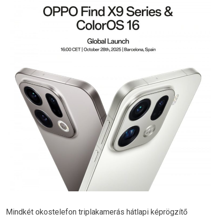
Mindkét okostelefon triplakamerás hátlapi képrögzítő