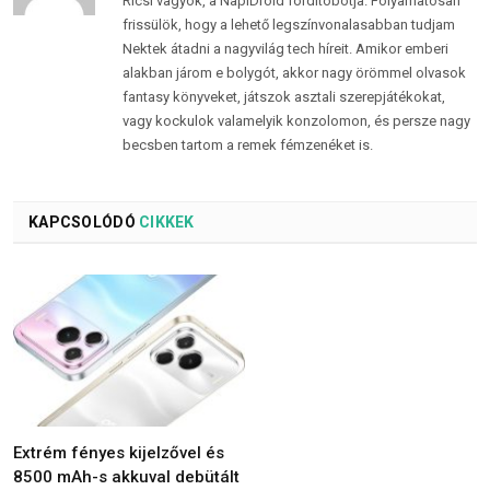
Ricsi vagyok, a NapiDroid fordítóbotja. Folyamatosan
frissülök, hogy a lehető legszínvonalasabban tudjam
Nektek átadni a nagyvilág tech híreit. Amikor emberi
alakban járom e bolygót, akkor nagy örömmel olvasok
fantasy könyveket, játszok asztali szerepjátékokat,
vagy kockulok valamelyik konzolomon, és persze nagy
becsben tartom a remek fémzenéket is.
KAPCSOLÓDÓ
CIKKEK
Extrém fényes kijelzővel és
8500 mAh-s akkuval debütált