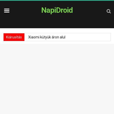
NapiDroid
Kiárusítás
Xiaomi kütyük áron alul