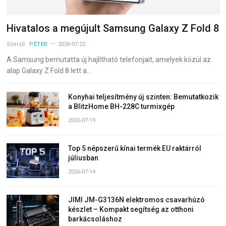
Hivatalos a megújult Samsung Galaxy Z Fold 8
Szerző:
PÉTER
2026-07-22
A Samsung bemutatta új hajlítható telefonjait, amelyek közül az
alap Galaxy Z Fold 8 lett a…
Konyhai teljesítmény új szinten: Bemutatkozik
a BlitzHome BH-228C turmixgép
2026-07-19
Top 5 népszerű kínai termék EU raktárról
júliusban
2026-07-14
JIMI JM-G3136N elektromos csavarhúzó
készlet – Kompakt segítség az otthoni
barkácsoláshoz