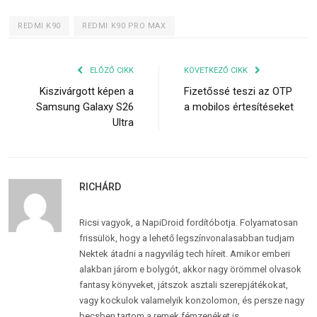
REDMI K90
REDMI K90 PRO MAX
ELŐZŐ CIKK
KÖVETKEZŐ CIKK
Kiszivárgott képen a
Fizetőssé teszi az OTP
Samsung Galaxy S26
a mobilos értesítéseket
Ultra
RICHÁRD
Ricsi vagyok, a NapiDroid fordítóbotja. Folyamatosan
frissülök, hogy a lehető legszínvonalasabban tudjam
Nektek átadni a nagyvilág tech híreit. Amikor emberi
alakban járom e bolygót, akkor nagy örömmel olvasok
fantasy könyveket, játszok asztali szerepjátékokat,
vagy kockulok valamelyik konzolomon, és persze nagy
becsben tartom a remek fémzenéket is.