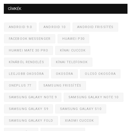
CÍMKÉK
ANDROID 9.0
ANDROID 10
ANDROID FRISSÍTÉS
FACEBOOK MESSENGER
HUAWEI P30
HUAWEI MATE 30 PRO
KÍNAI CUCCOK
KÍNÁBÓL RENDELÉS
KÍNAI TELEFONOK
LEGJOBB OKOSÓRA
OKOSÓRA
OLCSÓ OKOSÓRA
ONEPLUS 7T
SAMSUNG FRISSÍTÉS
SAMSUNG GALAXY NOTE 9
SAMSUNG GALAXY NOTE 10
SAMSUNG GALAXY S9
SAMSUNG GALAXY S10
SAMSUNG GALAXY FOLD
XIAOMI CUCCOK