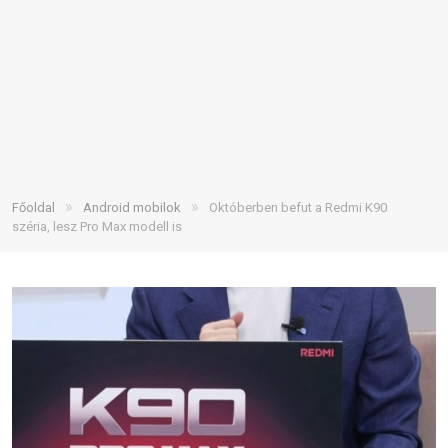
»
»
Főoldal
Android mobilok
Októberben befut a Redmi K90
széria, lesz Pro Max modell is