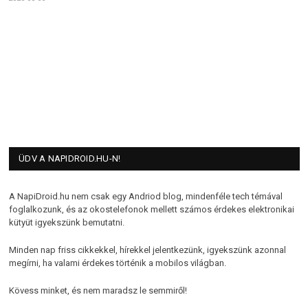
ÜDV A NAPIDROID.HU-N!
A NapiDroid.hu nem csak egy Andriod blog, mindenféle tech témával
foglalkozunk, és az okostelefonok mellett számos érdekes elektronikai
kütyüt igyekszünk bemutatni.
Minden nap friss cikkekkel, hírekkel jelentkezünk, igyekszünk azonnal
megírni, ha valami érdekes történik a mobilos világban.
Kövess minket, és nem maradsz le semmiről!