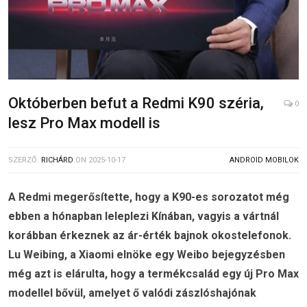
Októberben befut a Redmi K90 széria,
0
lesz Pro Max modell is
SZERZŐ:
RICHÁRD
ON
2025-10-17
ANDROID MOBILOK
A Redmi megerősítette, hogy a K90-es sorozatot még
ebben a hónapban leleplezi Kínában, vagyis a vártnál
korábban érkeznek az ár-érték bajnok okostelefonok.
Lu Weibing, a Xiaomi elnöke egy Weibo bejegyzésben
még azt is elárulta, hogy a termékcsalád egy új Pro Max
modellel bővül, amelyet ő valódi zászlóshajónak