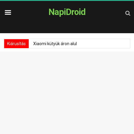
NapiDroid
Kiárusítás
Xiaomi kütyük áron alul