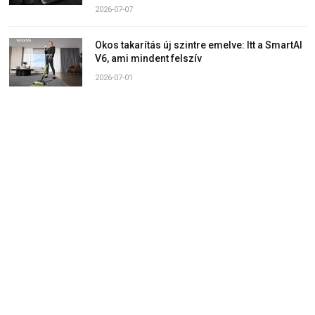
2026-07-07
Okos takarítás új szintre emelve: Itt a SmartAI
V6, ami mindent felszív
2026-07-01