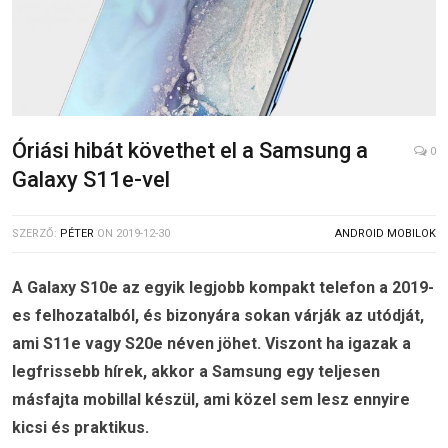
Óriási hibát követhet el a Samsung a
0
Galaxy S11e-vel
SZERZŐ:
PÉTER
ON
2019-12-30
ANDROID MOBILOK
A Galaxy S10e az egyik legjobb kompakt telefon a 2019-
es felhozatalból, és bizonyára sokan várják az utódját,
ami S11e vagy S20e néven jöhet. Viszont ha igazak a
legfrissebb hírek, akkor a Samsung egy teljesen
másfajta mobillal készül, ami közel sem lesz ennyire
kicsi és praktikus.