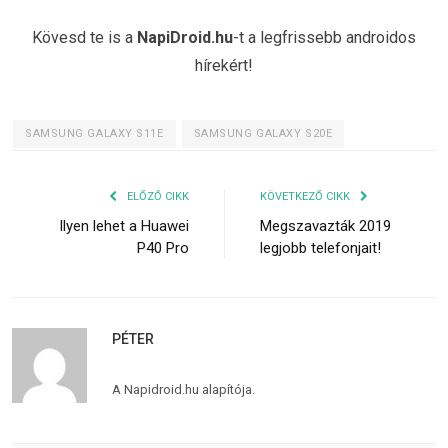
Kövesd te is a
NapiDroid.hu
-t a legfrissebb androidos
hírekért!
SAMSUNG GALAXY S11E
SAMSUNG GALAXY S20E
ELŐZŐ CIKK
KÖVETKEZŐ CIKK
Ilyen lehet a Huawei
Megszavazták 2019
P40 Pro
legjobb telefonjait!
PÉTER
A Napidroid.hu alapítója.