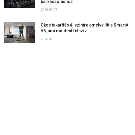
barkácsoláshoz
2026-07-07
Okos takarítás új szintre emelve: Itt a SmartAI
V6, ami mindent felszív
2026-07-01