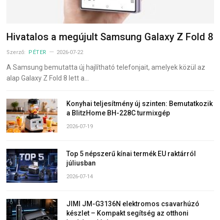
Hivatalos a megújult Samsung Galaxy Z Fold 8
Szerző:
PÉTER
2026-07-22
A Samsung bemutatta új hajlítható telefonjait, amelyek közül az
alap Galaxy Z Fold 8 lett a…
Konyhai teljesítmény új szinten: Bemutatkozik
a BlitzHome BH-228C turmixgép
2026-07-19
Top 5 népszerű kínai termék EU raktárról
júliusban
2026-07-14
JIMI JM-G3136N elektromos csavarhúzó
készlet – Kompakt segítség az otthoni