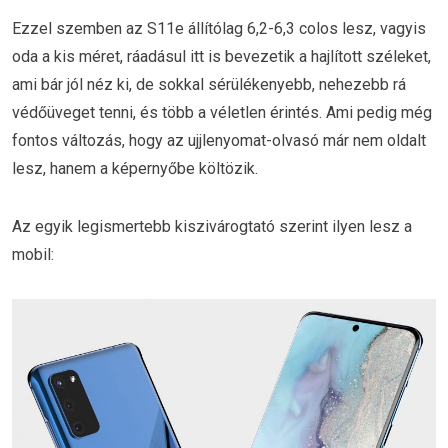
Ezzel szemben az S11e állítólag 6,2-6,3 colos lesz, vagyis
oda a kis méret, ráadásul itt is bevezetik a hajlított széleket,
ami bár jól néz ki, de sokkal sérülékenyebb, nehezebb rá
védőüveget tenni, és több a véletlen érintés. Ami pedig még
fontos változás, hogy az ujjlenyomat-olvasó már nem oldalt
lesz, hanem a képernyőbe költözik.
Az egyik legismertebb kiszivárogtató szerint ilyen lesz a
mobil: