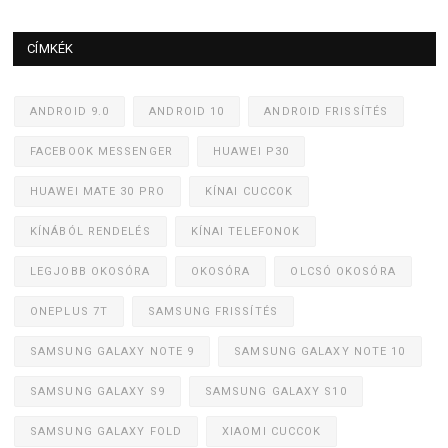
CÍMKÉK
ANDROID 9.0
ANDROID 10
ANDROID FRISSÍTÉS
FACEBOOK MESSENGER
HUAWEI P30
HUAWEI MATE 30 PRO
KÍNAI CUCCOK
KÍNÁBÓL RENDELÉS
KÍNAI TELEFONOK
LEGJOBB OKOSÓRA
OKOSÓRA
OLCSÓ OKOSÓRA
ONEPLUS 7T
SAMSUNG FRISSÍTÉS
SAMSUNG GALAXY NOTE 9
SAMSUNG GALAXY NOTE 10
SAMSUNG GALAXY S9
SAMSUNG GALAXY S10
SAMSUNG GALAXY FOLD
XIAOMI CUCCOK