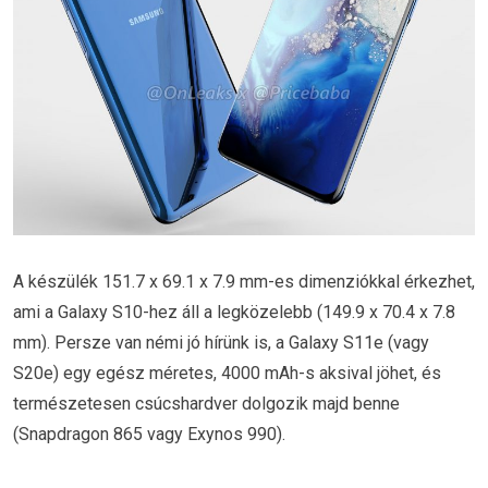
A készülék 151.7 x 69.1 x 7.9 mm-es dimenziókkal érkezhet,
ami a Galaxy S10-hez áll a legközelebb (149.9 x 70.4 x 7.8
mm). Persze van némi jó hírünk is, a Galaxy S11e (vagy
S20e) egy egész méretes, 4000 mAh-s aksival jöhet, és
természetesen csúcshardver dolgozik majd benne
(Snapdragon 865 vagy Exynos 990).