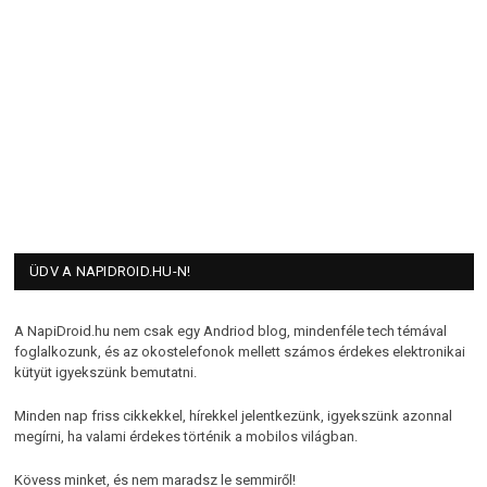
ÜDV A NAPIDROID.HU-N!
A NapiDroid.hu nem csak egy Andriod blog, mindenféle tech témával
foglalkozunk, és az okostelefonok mellett számos érdekes elektronikai
kütyüt igyekszünk bemutatni.
Minden nap friss cikkekkel, hírekkel jelentkezünk, igyekszünk azonnal
megírni, ha valami érdekes történik a mobilos világban.
Kövess minket, és nem maradsz le semmiről!