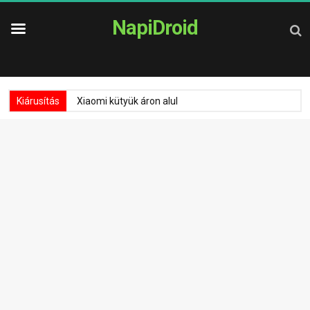
NapiDroid
Kiárusítás
Xiaomi kütyük áron alul