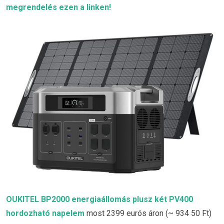
megrendelés ezen a linken!
OUKITEL BP2000 energiaállomás plusz két PV400
hordozható napelem
most 2399 eurós áron (~ 934 50 Ft)