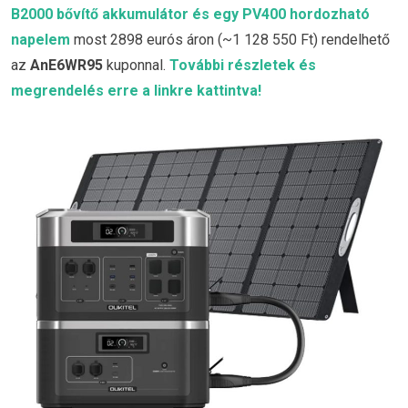
B2000 bővítő akkumulátor és egy PV400 hordozható
napelem
most 2898 eurós áron (~1 128 550 Ft) rendelhető
az
AnE6WR95
kuponnal.
További részletek és
megrendelés erre a linkre kattintva!