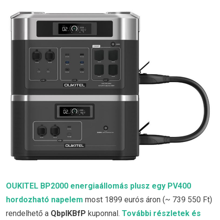
OUKITEL BP2000 energiaállomás plusz egy PV400
hordozható napelem
most 1899 eurós áron (~ 739 550 Ft)
rendelhető a
QbpIKBfP
kuponnal.
További részletek és