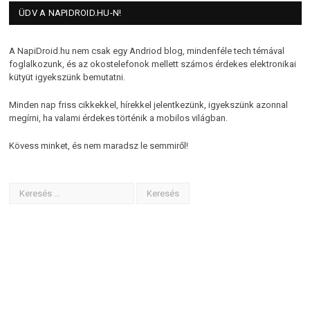
ÜDV A NAPIDROID.HU-N!
A NapiDroid.hu nem csak egy Andriod blog, mindenféle tech témával
foglalkozunk, és az okostelefonok mellett számos érdekes elektronikai
kütyüt igyekszünk bemutatni.
Minden nap friss cikkekkel, hírekkel jelentkezünk, igyekszünk azonnal
megírni, ha valami érdekes történik a mobilos világban.
Kövess minket, és nem maradsz le semmiről!