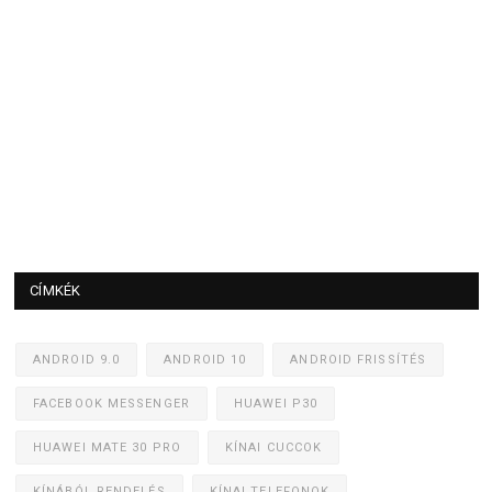
CÍMKÉK
ANDROID 9.0
ANDROID 10
ANDROID FRISSÍTÉS
FACEBOOK MESSENGER
HUAWEI P30
HUAWEI MATE 30 PRO
KÍNAI CUCCOK
KÍNÁBÓL RENDELÉS
KÍNAI TELEFONOK