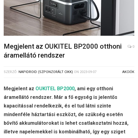
Megjelent az OUKITEL BP2000 otthoni
0
áramellátó rendszer
SZERZŐ:
NAPIDROID (SZPONZORÁLT CIKK)
ON
2023-09-07
AKCIÓK
Megjelent az
OUKITEL BP2000
, ami egy otthoni
áramellátó rendszer. Már a fő egység is jelentős
kapacitással rendelkezik, és el tud látni szinte
mindenféle háztartási eszközt, de szükség esetén
bővítő akkumulátorokat is lehet csatlakoztatni hozzá,
illetve napelemekkel is kombinálható, így egy sziget