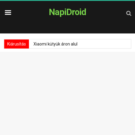
NapiDroid
Kiárusítás
Xiaomi kütyük áron alul