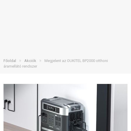
»
»
Főoldal
Akciók
Megjelent az OUKITEL BP2000 otthoni
áramellátó rendszer