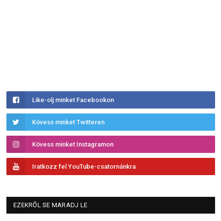
Like-olj minket Facebookon
Kövess minket Twitteren
Kövess minket Instagramon
Iratkozz fel YouTube-csatornánkra
EZEKRŐL SE MARADJ LE