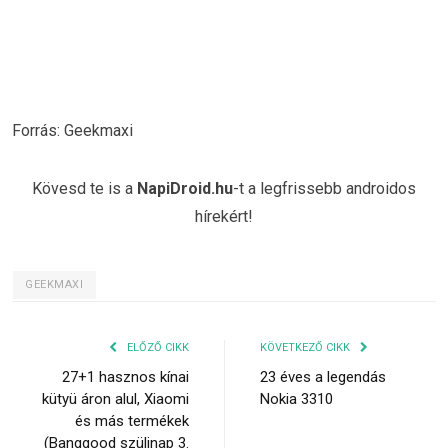
Forrás: Geekmaxi
Kövesd te is a
NapiDroid.hu
-t a legfrissebb androidos
hírekért!
GEEKMAXI
ELŐZŐ CIKK
KÖVETKEZŐ CIKK
27+1 hasznos kínai
23 éves a legendás
kütyü áron alul, Xiaomi
Nokia 3310
és más termékek
(Banggood szülinap 3.