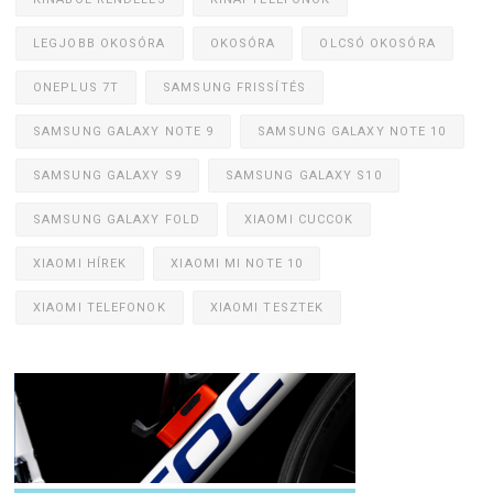
LEGJOBB OKOSÓRA
OKOSÓRA
OLCSÓ OKOSÓRA
ONEPLUS 7T
SAMSUNG FRISSÍTÉS
SAMSUNG GALAXY NOTE 9
SAMSUNG GALAXY NOTE 10
SAMSUNG GALAXY S9
SAMSUNG GALAXY S10
SAMSUNG GALAXY FOLD
XIAOMI CUCCOK
XIAOMI HÍREK
XIAOMI MI NOTE 10
XIAOMI TELEFONOK
XIAOMI TESZTEK