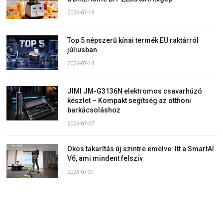
2026-07-19
Top 5 népszerű kínai termék EU raktárról
júliusban
2026-07-14
JIMI JM-G3136N elektromos csavarhúzó
készlet – Kompakt segítség az otthoni
barkácsoláshoz
2026-07-07
Okos takarítás új szintre emelve: Itt a SmartAI
V6, ami mindent felszív
2026-07-01