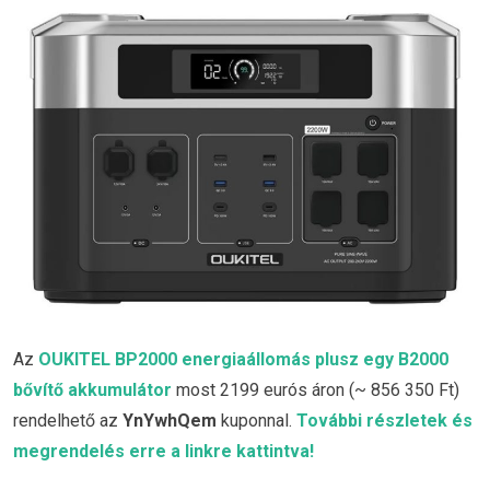
Az
OUKITEL BP2000 energiaállomás plusz egy B2000
bővítő akkumulátor
most 2199 eurós áron (~ 856 350 Ft)
rendelhető az
YnYwhQem
kuponnal.
További részletek és
megrendelés erre a linkre kattintva!