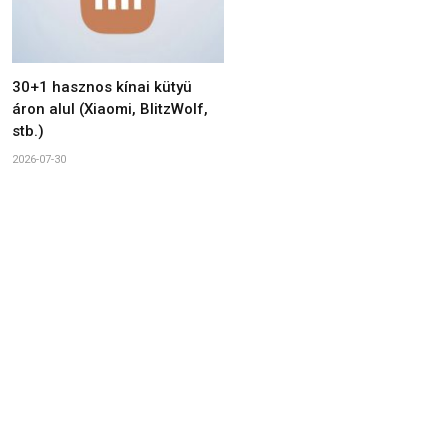
30+1 hasznos kínai kütyü
áron alul (Xiaomi, BlitzWolf,
stb.)
2026-07-30