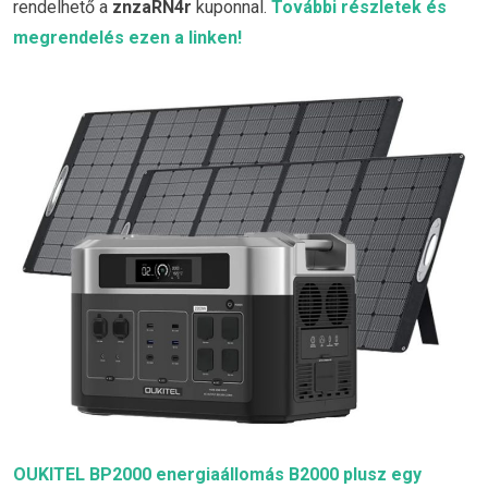
rendelhető a
znzaRN4r
kuponnal.
További részletek és
megrendelés ezen a linken!
OUKITEL BP2000 energiaállomás B2000 plusz egy