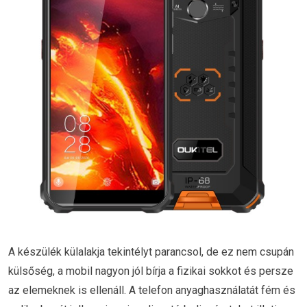
A készülék külalakja tekintélyt parancsol, de ez nem csupán
külsőség, a mobil nagyon jól bírja a fizikai sokkot és persze
az elemeknek is ellenáll. A telefon anyaghasználatát fém és