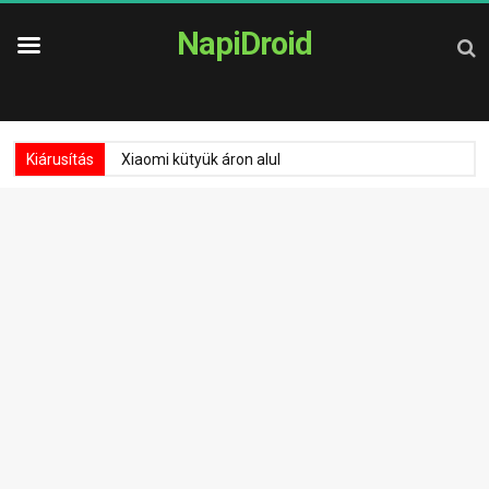
NapiDroid
Kiárusítás
Xiaomi kütyük áron alul