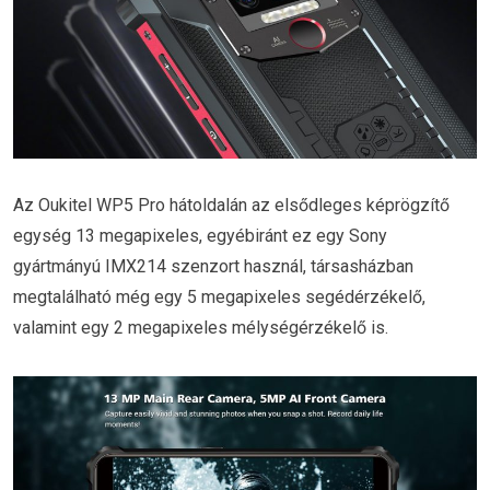
Az Oukitel WP5 Pro hátoldalán az elsődleges képrögzítő
egység 13 megapixeles, egyébiránt ez egy Sony
gyártmányú IMX214 szenzort használ, társasházban
megtalálható még egy 5 megapixeles segédérzékelő,
valamint egy 2 megapixeles mélységérzékelő is.