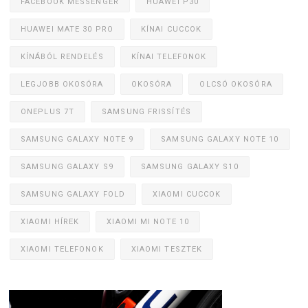
FACEBOOK MESSENGER
HUAWEI P30
HUAWEI MATE 30 PRO
KÍNAI CUCCOK
KÍNÁBÓL RENDELÉS
KÍNAI TELEFONOK
LEGJOBB OKOSÓRA
OKOSÓRA
OLCSÓ OKOSÓRA
ONEPLUS 7T
SAMSUNG FRISSÍTÉS
SAMSUNG GALAXY NOTE 9
SAMSUNG GALAXY NOTE 10
SAMSUNG GALAXY S9
SAMSUNG GALAXY S10
SAMSUNG GALAXY FOLD
XIAOMI CUCCOK
XIAOMI HÍREK
XIAOMI MI NOTE 10
XIAOMI TELEFONOK
XIAOMI TESZTEK