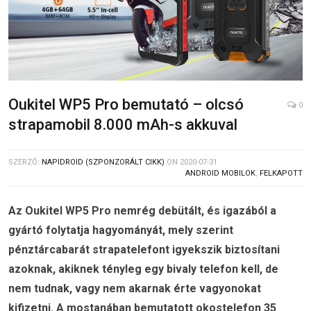
Oukitel WP5 Pro bemutató – olcsó
0
strapamobil 8.000 mAh-s akkuval
SZERZŐ:
NAPIDROID (SZPONZORÁLT CIKK)
ON
2020-07-31
ANDROID MOBILOK
,
FELKAPOTT
Az Oukitel WP5 Pro nemrég debütált, és igazából a
gyártó folytatja hagyományát, mely szerint
pénztárcabarát strapatelefont igyekszik biztosítani
azoknak, akiknek tényleg egy bivaly telefon kell, de
nem tudnak, vagy nem akarnak érte vagyonokat
kifizetni. A mostanában bemutatott okostelefon 35