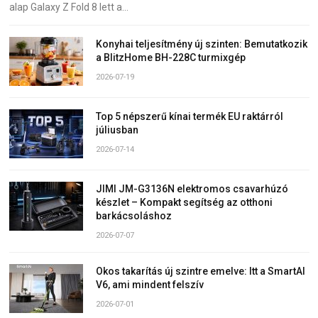
alap Galaxy Z Fold 8 lett a…
Konyhai teljesítmény új szinten: Bemutatkozik
a BlitzHome BH-228C turmixgép
2026-07-19
Top 5 népszerű kínai termék EU raktárról
júliusban
2026-07-14
JIMI JM-G3136N elektromos csavarhúzó
készlet – Kompakt segítség az otthoni
barkácsoláshoz
2026-07-07
Okos takarítás új szintre emelve: Itt a SmartAI
V6, ami mindent felszív
2026-07-01