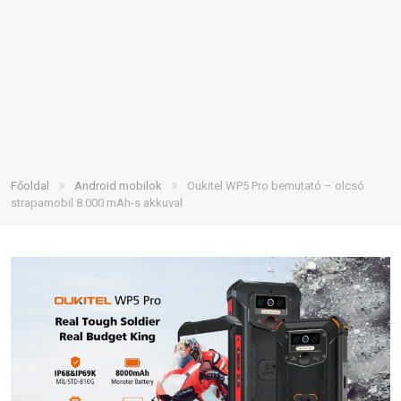
»
»
Főoldal
Android mobilok
Oukitel WP5 Pro bemutató – olcsó
strapamobil 8.000 mAh-s akkuval