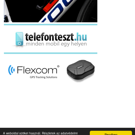
A weboldal sütiket használ. Részletek az adatvédelmi
Rendben