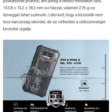
polikarbonát jellemzi, ami pedig a térbeli méreteket illeti,
153,8 x 74,2 x 18,3 mm-es házzal, valamint 276 g-os
tömeggel lehet számolni. Látni kell, hogy a készülék nem
lesz karcsúság rekorder, de ez vélhetően a célközönséget
kevésbé izgatja.