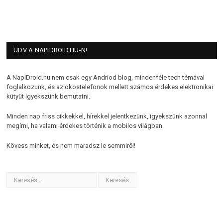
ÜDV A NAPIDROID.HU-N!
A NapiDroid.hu nem csak egy Andriod blog, mindenféle tech témával
foglalkozunk, és az okostelefonok mellett számos érdekes elektronikai
kütyüt igyekszünk bemutatni.
Minden nap friss cikkekkel, hírekkel jelentkezünk, igyekszünk azonnal
megírni, ha valami érdekes történik a mobilos világban.
Kövess minket, és nem maradsz le semmiről!