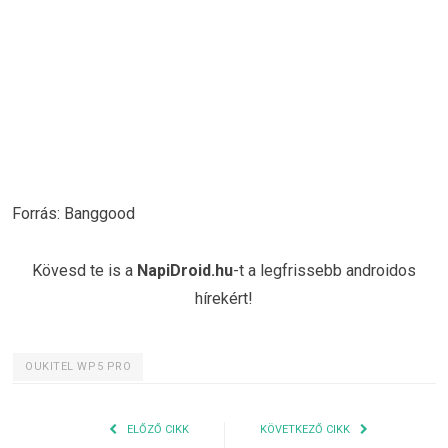
Forrás: Banggood
Kövesd te is a
NapiDroid.hu
-t a legfrissebb androidos
hírekért!
OUKITEL WP5 PRO
ELŐZŐ CIKK
KÖVETKEZŐ CIKK