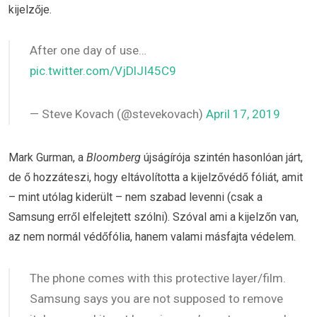
kijelzője.
After one day of use…
pic.twitter.com/VjDlJI45C9
— Steve Kovach (@stevekovach)
April 17, 2019
Mark Gurman, a
Bloomberg
újságírója szintén hasonlóan járt,
de ő hozzáteszi, hogy eltávolította a kijelzővédő fóliát, amit
– mint utólag kiderült – nem szabad levenni (csak a
Samsung erről elfelejtett szólni). Szóval ami a kijelzőn van,
az nem normál védőfólia, hanem valami másfajta védelem.
The phone comes with this protective layer/film.
Samsung says you are not supposed to remove