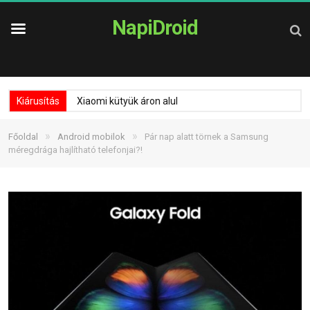
NapiDroid
Kiárusítás
Xiaomi kütyük áron alul
»
»
Főoldal
Android mobilok
Pár nap alatt törnek a Samsung
méregdrága hajlítható telefonjai?!