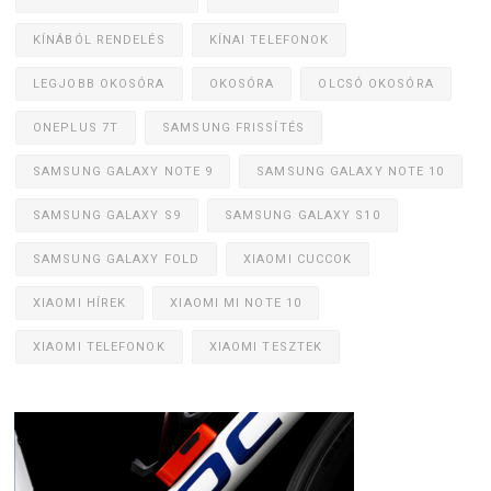
KÍNÁBÓL RENDELÉS
KÍNAI TELEFONOK
LEGJOBB OKOSÓRA
OKOSÓRA
OLCSÓ OKOSÓRA
ONEPLUS 7T
SAMSUNG FRISSÍTÉS
SAMSUNG GALAXY NOTE 9
SAMSUNG GALAXY NOTE 10
SAMSUNG GALAXY S9
SAMSUNG GALAXY S10
SAMSUNG GALAXY FOLD
XIAOMI CUCCOK
XIAOMI HÍREK
XIAOMI MI NOTE 10
XIAOMI TELEFONOK
XIAOMI TESZTEK