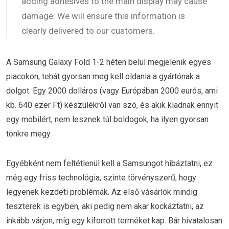
adding adhesives to the main display may cause
damage. We will ensure this information is
clearly delivered to our customers.
A Samsung Galaxy Fold 1-2 héten belül megjelenik egyes
piacokon, tehát gyorsan meg kell oldania a gyártónak a
dolgot. Egy 2000 dolláros (vagy Európában 2000 eurós, ami
kb. 640 ezer Ft) készülékről van szó, és akik kiadnak ennyit
egy mobilért, nem lesznek túl boldogok, ha ilyen gyorsan
tönkre megy.
Egyébként nem feltétlenül kell a Samsungot hibáztatni, ez
még egy friss technológia, szinte törvényszerű, hogy
legyenek kezdeti problémák. Az első vásárlók mindig
teszterek is egyben, aki pedig nem akar kockáztatni, az
inkább várjon, míg egy kiforrott terméket kap. Bár hivatalosan