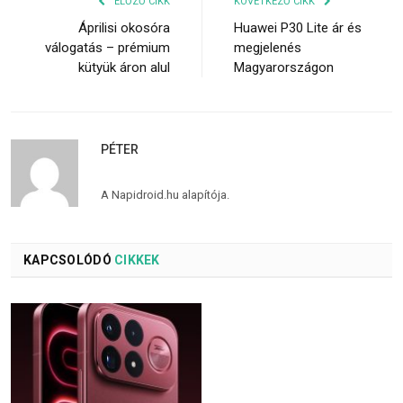
ELŐZŐ CIKK
KÖVETKEZŐ CIKK
Áprilisi okosóra
Huawei P30 Lite ár és
válogatás – prémium
megjelenés
kütyük áron alul
Magyarországon
PÉTER
A Napidroid.hu alapítója.
KAPCSOLÓDÓ
CIKKEK