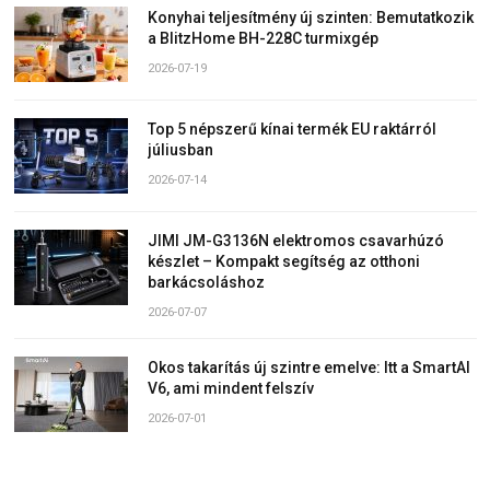
Konyhai teljesítmény új szinten: Bemutatkozik
a BlitzHome BH-228C turmixgép
2026-07-19
Top 5 népszerű kínai termék EU raktárról
júliusban
2026-07-14
JIMI JM-G3136N elektromos csavarhúzó
készlet – Kompakt segítség az otthoni
barkácsoláshoz
2026-07-07
Okos takarítás új szintre emelve: Itt a SmartAI
V6, ami mindent felszív
2026-07-01