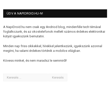
ÜDV A NAPIDROID.HU-N!
A NapiDroid.hu nem csak egy Andriod blog, mindenféle tech témával
foglalkozunk, és az okostelefonok mellett számos érdekes elektronikai
kütyüt igyekszünk bemutatni.
Minden nap friss cikkekkel, hírekkel jelentkezünk, igyekszünk azonnal
megírni, ha valami érdekes történik a mobilos világban.
Kövess minket, és nem maradsz le semmiről!