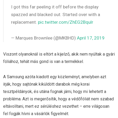
I got this far peeling it off before the display
spazzed and blacked out. Started over with a
replacement.
pic.twitter.com/ZhEG2Bqulr
— Marques Brownlee (@MKBHD)
April 17, 2019
Viszont olyanoknál is eltört a kijelző, akik nem nyúltak a gyári
fóliához, tehát más gond is van a termékkel.
A Samsung azóta kiadott egy közleményt, amelyben azt
írják, hogy sajtónak kiküldött darabok még korai
tesztpéldányok, és utána fognak járni, hogy mi lehetett a
probléma. Azt is megerősítik, hogy a védőfóliát nem szabad
eltávolítani, mert ez sérüléshez vezethet – erre világosan
fel fogják hívni a vásárlók figyelmét.