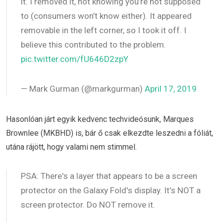
it. I removed it, not knowing you’re not supposed
to (consumers won’t know either). It appeared
removable in the left corner, so I took it off. I
believe this contributed to the problem.
pic.twitter.com/fU646D2zpY
— Mark Gurman (@markgurman)
April 17, 2019
Hasonlóan járt egyik kedvenc techvideósunk, Marques
Brownlee (MKBHD) is, bár ő csak elkezdte leszedni a fóliát,
utána rájött, hogy valami nem stimmel.
PSA: There's a layer that appears to be a screen
protector on the Galaxy Fold's display. It's NOT a
screen protector. Do NOT remove it.