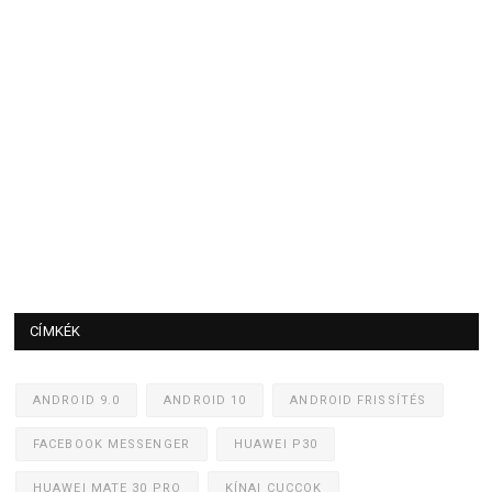
CÍMKÉK
ANDROID 9.0
ANDROID 10
ANDROID FRISSÍTÉS
FACEBOOK MESSENGER
HUAWEI P30
HUAWEI MATE 30 PRO
KÍNAI CUCCOK