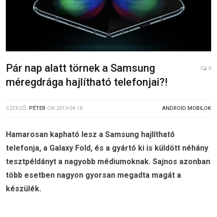
Pár nap alatt törnek a Samsung
0
méregdrága hajlítható telefonjai?!
SZERZŐ:
PÉTER
ON
2019-04-18
ANDROID MOBILOK
Hamarosan kapható lesz a Samsung hajlítható
telefonja, a Galaxy Fold, és a gyártó ki is küldött néhány
tesztpéldányt a nagyobb médiumoknak. Sajnos azonban
több esetben nagyon gyorsan megadta magát a
készülék.