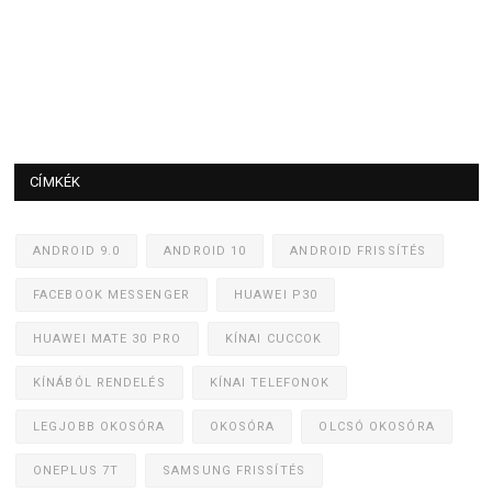
CÍMKÉK
ANDROID 9.0
ANDROID 10
ANDROID FRISSÍTÉS
FACEBOOK MESSENGER
HUAWEI P30
HUAWEI MATE 30 PRO
KÍNAI CUCCOK
KÍNÁBÓL RENDELÉS
KÍNAI TELEFONOK
LEGJOBB OKOSÓRA
OKOSÓRA
OLCSÓ OKOSÓRA
ONEPLUS 7T
SAMSUNG FRISSÍTÉS