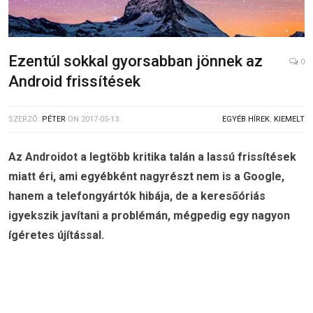
Ezentúl sokkal gyorsabban jönnek az
0
Android frissítések
SZERZŐ:
PÉTER
ON
2017-05-13
EGYÉB HÍREK
,
KIEMELT
Az Androidot a legtöbb kritika talán a lassú frissítések
miatt éri, ami egyébként nagyrészt nem is a Google,
hanem a telefongyártók hibája, de a keresőóriás
igyekszik javítani a problémán, mégpedig egy nagyon
ígéretes újítással.