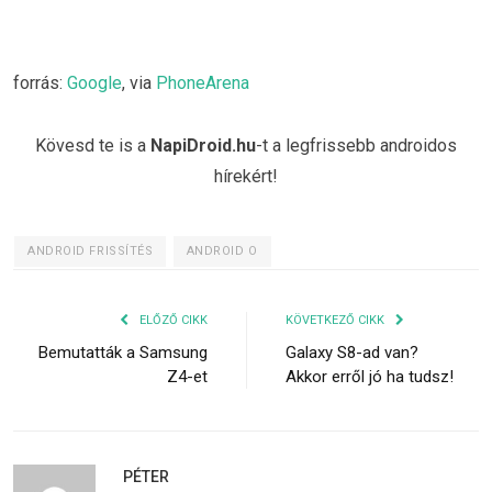
forrás:
Google
, via
PhoneArena
Kövesd te is a
NapiDroid.hu
-t a legfrissebb androidos
hírekért!
ANDROID FRISSÍTÉS
ANDROID O
ELŐZŐ CIKK
KÖVETKEZŐ CIKK
Bemutatták a Samsung
Galaxy S8-ad van?
Z4-et
Akkor erről jó ha tudsz!
PÉTER