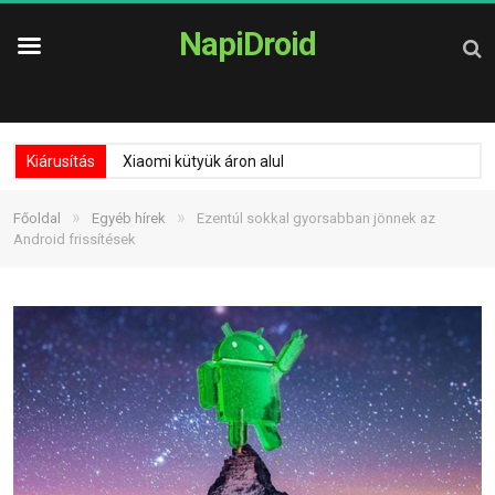
NapiDroid
Kiárusítás
Xiaomi kütyük áron alul
»
»
Főoldal
Egyéb hírek
Ezentúl sokkal gyorsabban jönnek az
Android frissítések