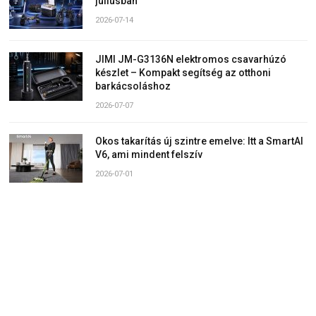
júliusban
2026-07-14
JIMI JM-G3136N elektromos csavarhúzó
készlet – Kompakt segítség az otthoni
barkácsoláshoz
2026-07-07
Okos takarítás új szintre emelve: Itt a SmartAI
V6, ami mindent felszív
2026-07-01