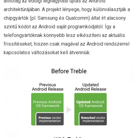
állítólag az eddigi legnagyobb újítás az Android
architektúrájában. A projekt lényege, hogy különválasztják a
chipgyártók (pl. Samsung és Qualcomm) által írt alacsony
szintű kódot az Android saját programkódjától. Így a
telefongyártóknak könnyebb lesz elkészíteni az aktuális
frissítéseket, hiszen csak magával az Android rendszerrel
kapcsolatos változásokat kell átvenniük.