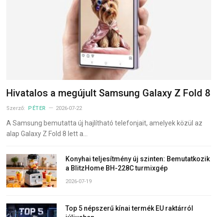
Hivatalos a megújult Samsung Galaxy Z Fold 8
Szerző:
PÉTER
2026-07-22
A Samsung bemutatta új hajlítható telefonjait, amelyek közül az
alap Galaxy Z Fold 8 lett a…
Konyhai teljesítmény új szinten: Bemutatkozik
a BlitzHome BH-228C turmixgép
2026-07-19
Top 5 népszerű kínai termék EU raktárról