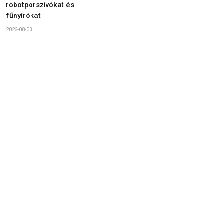
robotporszívókat és
fűnyírókat
2026-08-03