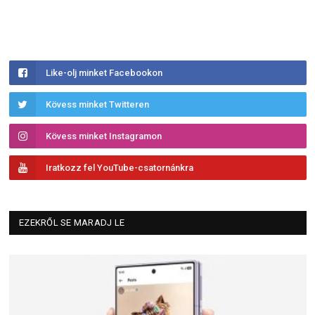
Like-olj minket Facebookon
Kövess minket Twitteren
Kövess minket Instagramon
Iratkozz fel YouTube-csatornánkra
EZEKRŐL SE MARADJ LE