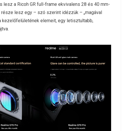
s lesz a Ricoh GR full-frame ekvivalens 28 és 40 mm-
 része lesz egy – szó szerint idézzük – „magával
 kezelőfelületének elemeit, egy letisztultabb,
tva.