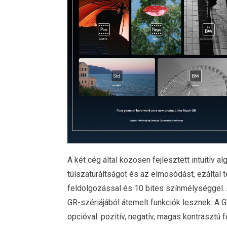
A két cég által közösen fejlesztett intuitív a
túlszaturáltságot és az elmosódást, ezálta
feldolgozással és 10 bites színmélységgel.
GR-szériájából átemelt funkciók lesznek. A G
opcióval: pozitív, negatív, magas kontrasztú