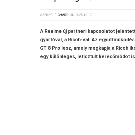
SZERZŐ:
RICHÁRD
ON
2025-10-17
A Realme új partneri kapcsolatot jelent
gyártóval, a Ricoh-val. Az együttműködé
GT 8 Pro lesz, amely megkapja a Ricoh ik
egy különleges, letisztult keresőmódot is