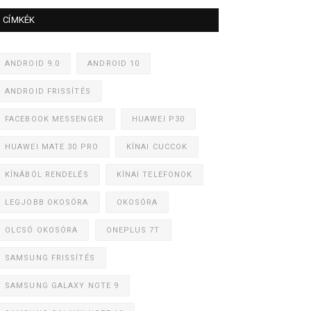
CÍMKÉK
ANDROID 9.0
ANDROID 10
ANDROID FRISSÍTÉS
FACEBOOK MESSENGER
HUAWEI P30
HUAWEI MATE 30 PRO
KÍNAI CUCCOK
KÍNÁBÓL RENDELÉS
KÍNAI TELEFONOK
LEGJOBB OKOSÓRA
OKOSÓRA
OLCSÓ OKOSÓRA
ONEPLUS 7T
SAMSUNG FRISSÍTÉS
SAMSUNG GALAXY NOTE 9