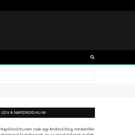
ÜDV A NAPIDROID.HU-N!
 NapiDroid.hu nem csak egy Andriod blog, mindenféle
ech témával foglalkozunk, és az okostelefonok mellett