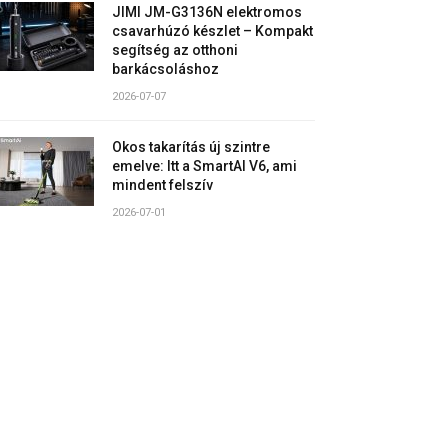
JIMI JM-G3136N elektromos
csavarhúzó készlet – Kompakt
segítség az otthoni
barkácsoláshoz
2026-07-07
Okos takarítás új szintre
emelve: Itt a SmartAI V6, ami
mindent felszív
2026-07-01