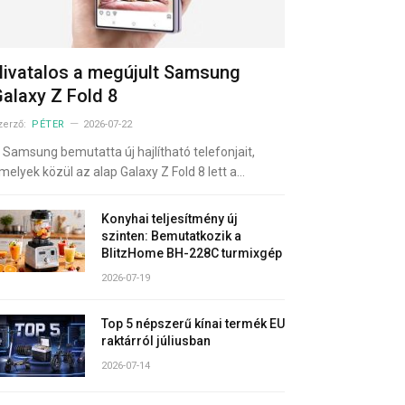
ivatalos a megújult Samsung
alaxy Z Fold 8
zerző:
PÉTER
2026-07-22
 Samsung bemutatta új hajlítható telefonjait,
melyek közül az alap Galaxy Z Fold 8 lett a…
Konyhai teljesítmény új
szinten: Bemutatkozik a
BlitzHome BH-228C turmixgép
2026-07-19
Top 5 népszerű kínai termék EU
raktárról júliusban
2026-07-14