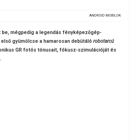
ANDROID MOBILOK
ett be, mégpedig a legendás fényképezőgép-
s első gyümölcse a hamarosan debütáló
robotarcú
onikus GR fotós tónusait, fókusz-szimulációját és
.