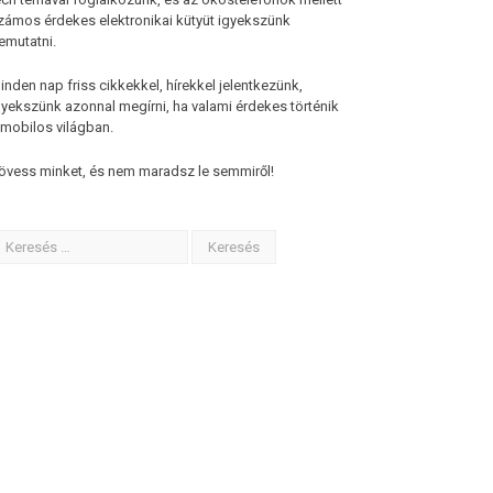
zámos érdekes elektronikai kütyüt igyekszünk
emutatni.
inden nap friss cikkekkel, hírekkel jelentkezünk,
gyekszünk azonnal megírni, ha valami érdekes történik
 mobilos világban.
övess minket, és nem maradsz le semmiről!