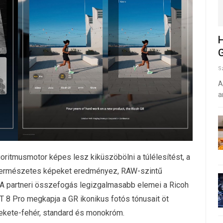
H
G
S
A
a
lgoritmusmotor képes lesz kiküszöbölni a túlélesítést, a
l természetes képeket eredményez, RAW-szintű
 A partneri összefogás legizgalmasabb elemei a Ricoh
T 8 Pro megkapja a GR ikonikus fotós tónusait öt
 fekete-fehér, standard és monokróm.