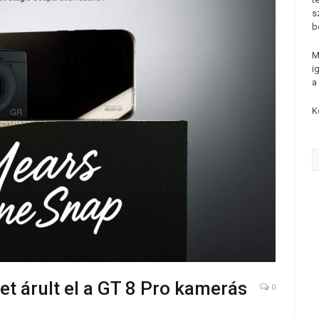
s
b
M
i
a
K
et árult el a GT 8 Pro kamerás
0