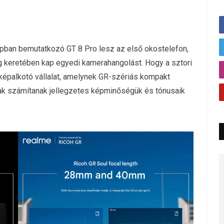
apban bemutatkozó GT 8 Pro lesz az első okostelefon,
ég keretében kap egyedi kamerahangolást. Hogy a sztori
 képalkotó vállalat, amelynek GR-szériás kompakt
ak számítanak jellegzetes képminőségük és tónusaik