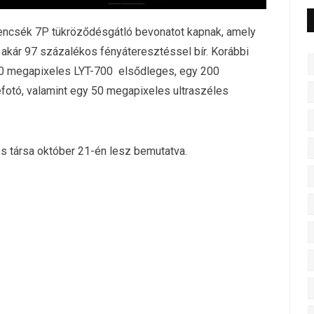
a lencsék 7P tükröződésgátló bevonatot kapnak, amely
akár 97 százalékos fényáteresztéssel bír. Korábbi
50 megapixeles LYT-700 elsődleges, egy 200
otó, valamint egy 50 megapixeles ultraszéles
és társa október 21-én lesz bemutatva.