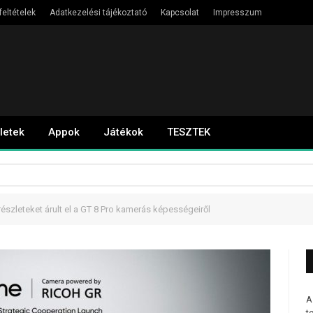
feltételek
Adatkezelési tájékoztató
Kapcsolat
Impresszum
letek
Appok
Játékok
TESZTEK
észleteket árult el a GT 8 Pro kamerás képességeiről
A
t