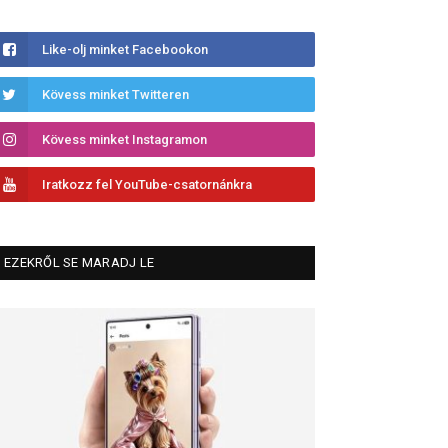
Like-olj minket Facebookon
Kövess minket Twitteren
Kövess minket Instagramon
Iratkozz fel YouTube-csatornánkra
EZEKRŐL SE MARADJ LE