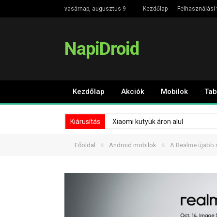
vasárnap, augusztus 9
Kezdőlap
Felhasználási 
NapiDroid
Kezdőlap
Akciók
Mobilok
Tab
Kiárusítás
Xiaomi kütyük áron alul
»
»
Főoldal
Android mobilok
A Realme újabb r